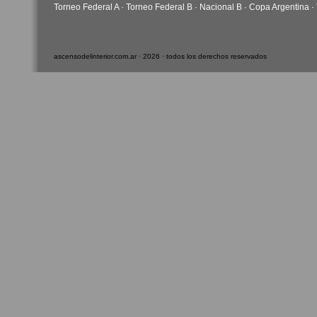
Torneo Federal A
·
Torneo Federal B
·
Nacional B
·
Copa Argentina
·
ascensodelinterior.com.ar · 2026 · todos los derechos reservados