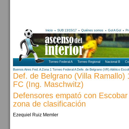
Inicio
SUB 13/15/17
Quiénes somos
Gol A Gol
Pr
Torneo Federal A
Torneo Regional
Nacional B
Co
Buenos Aires
Fed. A Zona 1
Torneo Federal A
Defe. de Belgrano (VR)
Atlético Esco
Def. de Belgrano (Villa Ramallo) 
FC (Ing. Maschwitz)
Defensores empató con Escobar 
zona de clasificación
Ezequiel Ruiz Memler