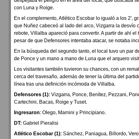
con Luna y Roige.
En el complemento, Atlético Escobar lo igualó a los 2′, g
que Nuñez cabeceó al lado del arco, Vizgarra la desvío c
rebote, Villalba apareció para convertir. A partir de ahí el
pesar de que Defensores intentaba atacar, se notaba in
En la búsqueda del segundo tanto, el local tuvo un par 
de Ponce y un mano a mano de Luna que el arquero visit
Los visitantes también tuvieron su chances, con un rem
cerca del travesaño, además de tener la última del parti
línea tras una definición incómoda de Villalba.
Defensores (1):
Vizgarra, Ponce, Benítez, Pezzani, Pon
Cartechini, Bacas, Roige y Tuset.
Ingresaron
: Olego, Marnini y Principiano.
DT:
Gabriel Pieralisi
Atlético Escobar (1):
Sánchez, Paniagua, Billordo, Veron