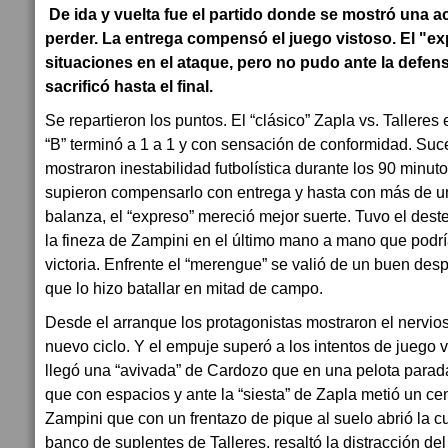
De ida y vuelta fue el partido donde se mostró una a
perder. La entrega compensó el juego vistoso. El "
situaciones en el ataque, pero no pudo ante la defe
sacrificó hasta el final.
Se repartieron los puntos. El “clásico” Zapla vs. Talleres
“B” terminó a 1 a 1 y con sensación de conformidad. Suc
mostraron inestabilidad futbolística durante los 90 minut
supieron compensarlo con entrega y hasta con más de una
balanza, el “expreso” mereció mejor suerte. Tuvo el dest
la fineza de Zampini en el último mano a mano que podr
victoria. Enfrente el “merengue” se valió de un buen despl
que lo hizo batallar en mitad de campo.
Desde el arranque los protagonistas mostraron el nervi
nuevo ciclo. Y el empuje superó a los intentos de juego
llegó una “avivada” de Cardozo que en una pelota parad
que con espacios y ante la “siesta” de Zapla metió un ce
Zampini que con un frentazo de pique al suelo abrió la cue
banco de suplentes de Talleres, resaltó la distracción de