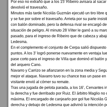
Por eso no extrañó que a los 15’ Ribeiro avisara al saca
devolvió el travesaño.
Minutos más tarde Nicolás Guzmán ejecutó un tiro libre q
y se fue por sobre el travesaño. Arrieta por su parte insistí
con balón dominado, pero la defensa rival se encargó de
situación de peligro. Al minuto 28 Vilter le ganó a su ma
pasado, para el ingreso de Ribeiro que de cabeza y abaj
Ledesma.
En el complemento el conjunto de Cerpa salió dispuesto 
puntos. A los 3’ logró ponerse nuevamente en ventaja lu
pase corto para el ingreso de Villa que dominó el balón 
del arquero Cano.
Navarro y Carrizo se afianzaron en la zona media y Se
mejor el ataque. Navarro tuvo su chance tras un pase en 
visitante envió al córner su remate.
Tras una jugada de pelota parada, a los 16’, Cervantes i
la derecha y fue derribado por Ruiz. El árbitro Maglio n
máxima. El encargado de canjearlo por gol fue Nicolás 
derecha y debajo de Ledesma que adivinó la intención pe