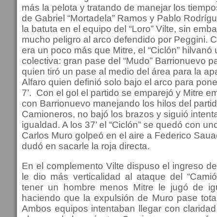
más la pelota y tratando de manejar los tiempos
de Gabriel “Mortadela” Ramos y Pablo Rodríg
la batuta en el equipo del “Loro” Vilte, sin em
mucho peligro al arco defendido por Peggini
era un poco más que Mitre, el “Ciclón” hilvanó
colectiva: gran pase del “Mudo” Barrionuevo 
quien tiró un pase al medio del área para la apa
Alfaro quien definió solo bajo el arco para pone
7’. Con el gol el partido se emparejó y Mitre e
con Barrionuevo manejando los hilos del parti
Camioneros, no bajó los brazos y siguió intenta
igualdad. A los 37’ el “Ciclón” se quedó con u
Carlos Muro golpeó en el aire a Federico Sau
dudó en sacarle la roja directa.
En el complemento Vilte dispuso el ingreso d
le dio más verticalidad al ataque del “Camió
tener un hombre menos Mitre le jugó de igu
haciendo que la expulsión de Muro pase tota
Ambos equipos intentaban llegar con claridad 