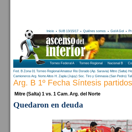
Inicio
SUB 13/15/17
Quiénes somos
Gol A Gol
Pr
Torneo Federal A
Torneo Regional
Nacional B
Co
Fed. B Zona 01
Torneo Regional Amateur
Rio Dorado (Ap. Saravia)
Mitre (Salta)
He
Camioneros Arg. Norte
Altos H. Zapla (Jujuy)
Soc. Tiro y Gimnasia (San Pedro)
Tal
Arg. B 1º Fecha Síntesis partido
Mitre (Salta) 1 vs. 1 Cam. Arg. del Norte
Quedaron en deuda