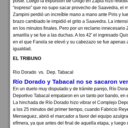
poste. Luego la expulsión de Ghigo en Zapla hizo redobla
“expreso” que no supo sacar provecho de Saavedra, el m
Zampini perdió un increíble mano a mano ante Piris y lue
brazo cambiado le impidió el grito a Saavedra. La intensi
en los minutos finales. Pero por un reclamo innecesario
amarilla y se fue a las duchas. A los 42’ el ingresado Q
en el que Fanola se elevó y su cabezazo se fue apenas af
igualdad.
EL TRIBUNO
Rio Dorado vs. Dep. Tabacal
Río Dorado y Tabacal no se sacaron ven
En un duelo muy disputado y de trámite parejo, Río Dora
Deportivo Tabacal empataron en un tanto por bando, en e
La hinchada de Río Dorado hizo vibrar el Complejo Depo
a los 25 minutos del primer tiempo, cuando Fabricio Reye
Menseguez, abrió el marcador a favor del equipo azulgran
efímera, ya que antes del final de aquella etapa, y luego d