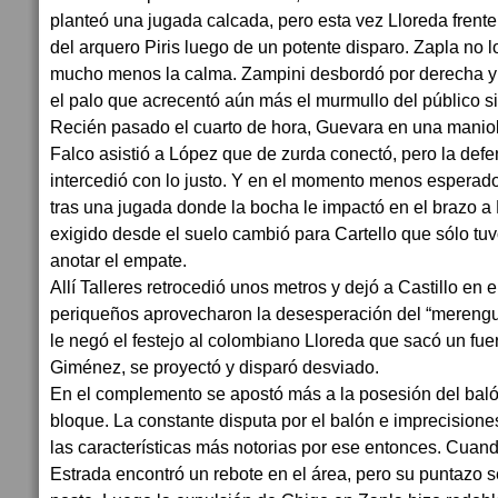
planteó una jugada calcada, pero esta vez Lloreda frente 
del arquero Piris luego de un potente disparo. Zapla no l
mucho menos la calma. Zampini desbordó por derecha y
el palo que acrecentó aún más el murmullo del público si
Recién pasado el cuarto de hora, Guevara en una maniobr
Falco asistió a López que de zurda conectó, pero la defe
intercedió con lo justo. Y en el momento menos esperad
tras una jugada donde la bocha le impactó en el brazo a 
exigido desde el suelo cambió para Cartello que sólo tuv
anotar el empate.
Allí Talleres retrocedió unos metros y dejó a Castillo en 
periqueños aprovecharon la desesperación del “merengue
le negó el festejo al colombiano Lloreda que sacó un fue
Giménez, se proyectó y disparó desviado.
En el complemento se apostó más a la posesión del bal
bloque. La constante disputa por el balón e imprecision
las características más notorias por ese entonces. Cuand
Estrada encontró un rebote en el área, pero su puntazo s