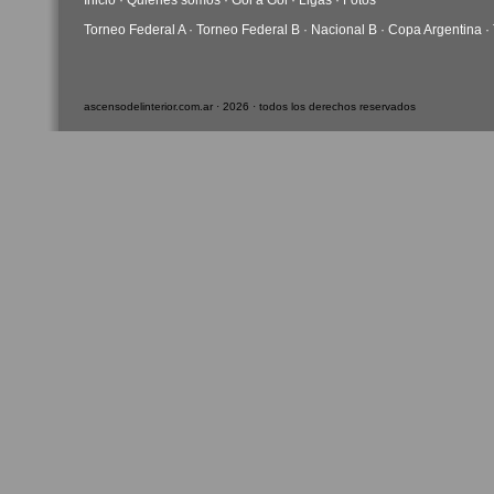
Inicio
·
Quiénes somos
·
Gol a Gol
·
Ligas
·
Fotos
Torneo Federal A
·
Torneo Federal B
·
Nacional B
·
Copa Argentina
·
ascensodelinterior.com.ar · 2026 · todos los derechos reservados