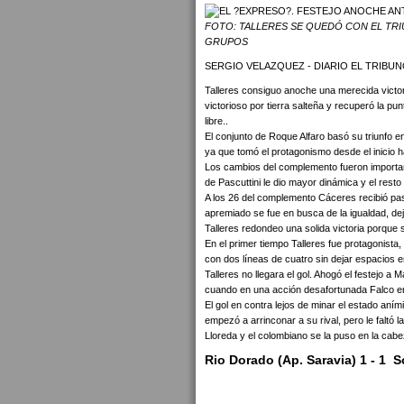
FOTO: TALLERES SE QUEDÓ CON EL TR
GRUPOS
SERGIO VELAZQUEZ - DIARIO EL TRIBUN
Talleres consiguo anoche una merecida victor
victorioso por tierra salteña y recuperó la pu
libre..
El conjunto de Roque Alfaro basó su triunfo e
ya que tomó el protagonismo desde el inicio has
Los cambios del complemento fueron importante
de Pascuttini le dio mayor dinámica y el resto
A los 26 del complemento Cáceres recibió pas
apremiado se fue en busca de la igualdad, dej
Talleres redondeo una solida victoria porque
En el primer tiempo Talleres fue protagonista
con dos líneas de cuatro sin dejar espacios 
Talleres no llegara el gol. Ahogó el festejo a 
cuando en una acción desafortunada Falco en 
El gol en contra lejos de minar el estado aním
empezó a arrinconar a su rival, pero le faltó 
Lloreda y el colombiano se la puso en la cab
Rio Dorado (Ap. Saravia) 1 - 1 S