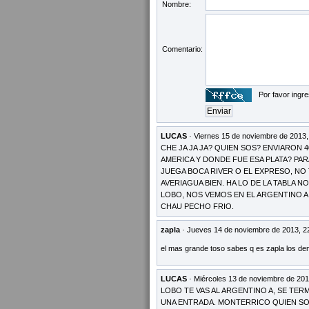
Nombre:
Comentario:
Por favor ingre
LUCAS
· Viernes 15 de noviembre de 2013,
CHE JA JA JA? QUIEN SOS? ENVIARON 
AMERICA Y DONDE FUE ESA PLATA? PA
JUEGA BOCA RIVER O EL EXPRESO, NO
AVERIAGUA BIEN. HA LO DE LA TABLA 
LOBO, NOS VEMOS EN EL ARGENTINO A, 
CHAU PECHO FRIO.
zapla
· Jueves 14 de noviembre de 2013, 2
el mas grande toso sabes q es zapla los d
LUCAS
· Miércoles 13 de noviembre de 201
LOBO TE VAS AL ARGENTINO A, SE TER
UNA ENTRADA. MONTERRICO QUIEN SOS