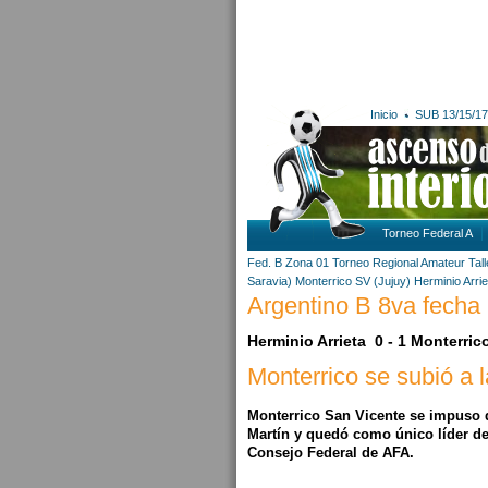
Inicio
SUB 13/15/17
Torneo Federal A
Fed. B Zona 01
Torneo Regional Amateur
Tal
Saravia)
Monterrico SV (Jujuy)
Herminio Arri
Argentino B 8va fecha 
Herminio Arrieta 0 - 1 Monterric
Monterrico se subió a 
Monterrico San Vicente se impuso d
Martín y quedó como único líder de
Consejo Federal de AFA.