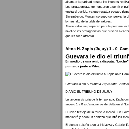
alcanzar la paridad pese a los intentos realiz
Los protagonistas comenzaron a sentir el trají
vuelta el partido, ya que restaba escaso tiemp
Sin embargo, Monterrico supo conservar la dif
lo más alto de la tabla de valores.
Ahora todos se preparan para la próxima fec
nivel de los protagonistas que buscan alcanz
que les toca afrontar
Altos H. Zapla (Jujuy) 1 - 0 Cam
Guevara le dio el triu
En medio de una reñida disputa, “Lucho” 
punteros junto a Mitre
.
Guevara le dio el triunfo a Zapla ante Camion
DIARIO EL TRIBUNO DE JUJUY
La tercera victoria de la temporada. Zapla con
superó 1 a 0 a Camioneros de Salta en el “Emi
El único festejo de la tarde lo marcó Luis Gue
maniobró y sacó un sablazo que infló las mall
El elenco salteño tuvo la iniciativa y Gabri