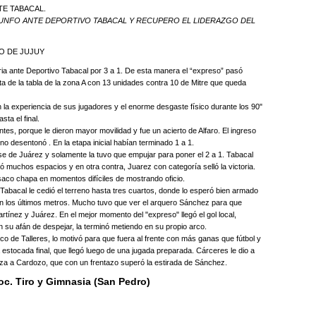
IUNFO ANTE DEPORTIVO TABACAL Y RECUPERO EL LIDERAZGO DEL
O DE JUJUY
ia ante Deportivo Tabacal por 3 a 1. De esta manera el “expreso” pasó
nta de la tabla de la zona A con 13 unidades contra 10 de Mitre que queda
n la experiencia de sus jugadores y el enorme desgaste físico durante los 90"
ta el final.
s, porque le dieron mayor movilidad y fue un acierto de Alfaro. El ingreso
 no desentonó . En la etapa inicial habían terminado 1 a 1.
e de Juárez y solamente la tuvo que empujar para poner el 2 a 1. Tabacal
ó muchos espacios y en otra contra, Juarez con categoría selló la victoria.
 saco chapa en momentos difíciles de mostrando oficio.
, Tabacal le cedió el terreno hasta tres cuartos, donde lo esperó bien armado
en los últimos metros. Mucho tuvo que ver el arquero Sánchez para que
Martínez y Juárez. En el mejor momento del "expreso" llegó el gol local,
su afán de despejar, la terminó metiendo en su propio arco.
ico de Talleres, lo motivó para que fuera al frente con más ganas que fútbol y
la estocada final, que llegó luego de una jugada preparada. Cárceres le dio a
eza a Cardozo, que con un frentazo superó la estirada de Sánchez.
oc. Tiro y Gimnasia (San Pedro)