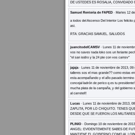
DE USTEDES ES ROSALIA, CONVIDADO 
Samuel Renteria de FAPED
· Martes 12 de
a todos del Ascenso Del Interior Los felicito 
asi.
RTA: GRACIAS SAMUEL. SALUDOS
juancitodelCAMSV
· Lunes 11 de noviembr
vos no saves nada loko sos un feriante pech
"el san isidro y la 24 pte con vos camsv"
jajaja
· Lunes 11 de noviembre de 2013, 09:
talleres sos el mas grande?? como estas en 
esta acompañando y el año pasado termino a
concejal ladrón de perico q es tu presidente!
mucha plata de la campaña, y del gobierno s
al carretel!!
Lucas
· Lunes 11 de noviembre de 2013, 08
ZAPLITA, POR LO CHIQUITO. TENES QUE
DESDE QUE SE FUERON LOS MILITARES 
PLINIO
· Domingo 10 de noviembre de 2013
ANGEL: EVIDENTEMENTE SABES DE FUT
MANTIENE EL GOBIERNO COMO AL LO