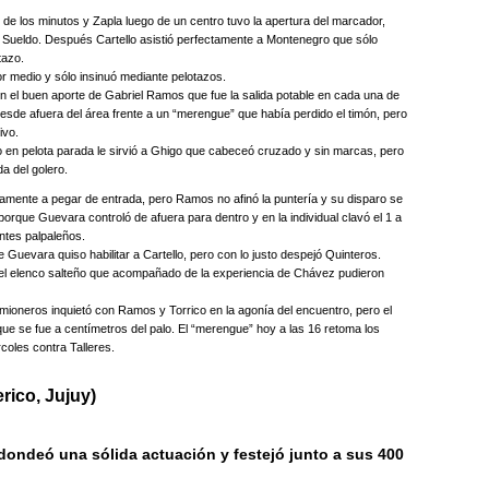
 de los minutos y Zapla luego de un centro tuvo la apertura del marcador,
 a Sueldo. Después Cartello asistió perfectamente a Montenegro que sólo
tazo.
tor medio y sólo insinuó mediante pelotazos.
on el buen aporte de Gabriel Ramos que fue la salida potable en cada una de
desde afuera del área frente a un “merengue” que había perdido el timón, pero
ivo.
o en pelota parada le sirvió a Ghigo que cabeceó cruzado y sin marcas, pero
da del golero.
ente a pegar de entrada, pero Ramos no afinó la puntería y su disparo se
orque Guevara controló de afuera para dentro y en la individual clavó el 1 a
ntes palpaleños.
e Guevara quiso habilitar a Cartello, pero con lo justo despejó Quinteros.
l elenco salteño que acompañado de la experiencia de Chávez pudieron
ioneros inquietó con Ramos y Torrico en la agonía del encuentro, pero el
 que se fue a centímetros del palo. El “merengue” hoy a las 16 retoma los
coles contra Talleres.
erico, Jujuy)
dondeó una sólida actuación y festejó junto a sus 400