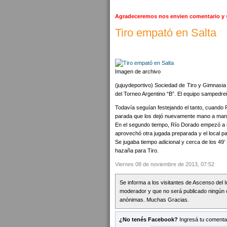
Agradeceremos nos envien comentario y s
Tiro empató en Salta
Imagen de archivo
(jujuydeportivo) Sociedad de Tiro y Gimnasi
del Torneo Argentino “B”. El equipo sampedreñ
Todavía seguían festejando el tanto, cuando 
parada que los dejó nuevamente mano a man
En el segundo tiempo, Río Dorado empezó a i
aprovechó otra jugada preparada y el local pa
Se jugaba tiempo adicional y cerca de los 49’
hazaña para Tiro.
Viernes 08 de noviembre de 2013, 07:52
Se informa a los visitantes de Ascenso del 
moderador y que no será publicado ningún 
anónimas. Muchas Gracias.
¿No tenés Facebook?
Ingresá tu comentar