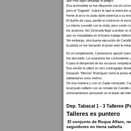
que Piris logró despejar el peligro.
Esa arremetida se fue diluyendo con el correr
pero el “Gigante” Juárez le tapó la intención
frente al arco no pudo darle potencia a su tes
El dueño de casa, perdió el control en el sec
Lo mismo sucedió con la visita, pero contó c
los avances. Así Zerizuela llegó a probar un 
que se respaldaba en el bueno trabajo defens
Sin embargo, otra buena ejecución de Cartell
la pelota se fue besando el poste ante la mira
En el complemento, Camioneros apostó nuevam
fue desviado. La respuesta fue contundente, p
0 para el despertad de los escasos simpatiza
Ese envión lo utilizó en otro contragolpe dond
Después “Mecha” Rodríguez tomó la posta de
adelantarse unos metros.
De esa manera y con un Zapla retrasado, Cam
local pudo sellarlo con un remate de Cartello
entrenamientos pensando en el duelo del miér
Dep. Tabacal 1 - 3 Talleres (P
Talleres es puntero
El conjunto de Roque Alfaro, re
seguidores en tierra salteña