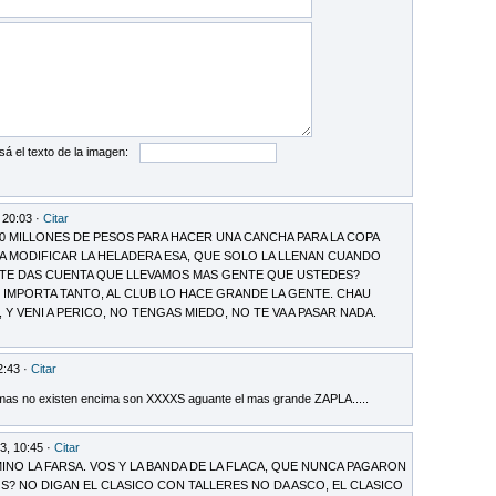
sá el texto de la imagen:
 20:03 ·
Citar
40 MILLONES DE PESOS PARA HACER UNA CANCHA PARA LA COPA
RA MODIFICAR LA HELADERA ESA, QUE SOLO LA LLENAN CUANDO
 TE DAS CUENTA QUE LLEVAMOS MAS GENTE QUE USTEDES?
NO IMPORTA TANTO, AL CLUB LO HACE GRANDE LA GENTE. CHAU
Y VENI A PERICO, NO TENGAS MIEDO, NO TE VA A PASAR NADA.
2:43 ·
Citar
emas no existen encima son XXXXS aguante el mas grande ZAPLA.....
3, 10:45 ·
Citar
MINO LA FARSA. VOS Y LA BANDA DE LA FLACA, QUE NUNCA PAGARON
? NO DIGAN EL CLASICO CON TALLERES NO DA ASCO, EL CLASICO