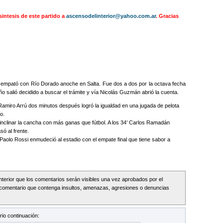
intesis de este partido a
ascensodelinterior@yahoo.com.ar
. Gracias
a empató con Río Dorado anoche en Salta. Fue dos a dos por la octava fecha
o salió decidido a buscar el trámite y vía Nicolás Guzmán abrió la cuenta.
Ramiro Arrú dos minutos después logró la igualdad en una jugada de pelota
o.
nclinar la cancha con más ganas que fútbol. A los 34’ Carlos Ramadán
só al frente.
 Paolo Rossi enmudeció al estadio con el empate final que tiene sabor a
Interior que los comentarios serán visibles una vez aprobados por el
comentario que contenga insultos, amenazas, agresiones o denuncias
io continuación: