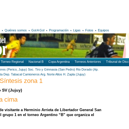
Quiénes somos
Gol A Gol
Programación
Ligas
Fotos
Equipos
Torneo Regional
Nacional B
Copa Argentina
Torneos Anteriores
Tribunal de Disci
leres (Perico, Jujuy)
Soc. Tiro y Gimnasia (San Pedro)
Rio Dorado (Ap.
eta
Dep. Tabacal
Camioneros Arg. Norte
Altos H. Zapla (Jujuy)
Síntesis zona 1
o SV (Jujuy)
la cima
e visitante a Herminio Arrieta de Libertador General San
l grupo 1 en el torneo Argentino “B” que organiza el