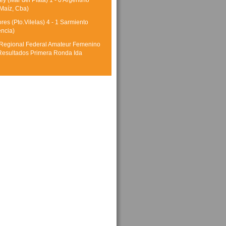
y (Mar del Plata) 1 - 0 Argentino
Maíz, Cba)
res (Pto.Vilelas) 4 - 1 Sarmiento
encia)
Regional Federal Amateur Femenino
Resultados Primera Ronda Ida