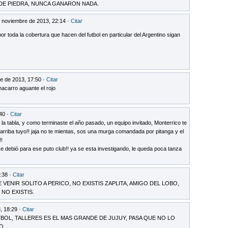
DE PIEDRA, NUNCA GANARON NADA.
 noviembre de 2013, 22:14 ·
Citar
por toda la cobertura que hacen del futbol en particular del Argentino sigan
e de 2013, 17:50 ·
Citar
acarro aguante el rojo
40 ·
Citar
la tabla, y como terminaste el año pasado, un equipo invitado, Monterrico te
rriba tuyo!! jaja no te mientas, sos una murga comandada por pitanga y el
!!
e debió para ese puto club!! ya se esta investigando, le queda poca tanza
:38 ·
Citar
 VENIR SOLITO A PERICO, NO EXISTIS ZAPLITA, AMIGO DEL LOBO,
NO EXISTIS.
, 18:29 ·
Citar
BOL, TALLERES ES EL MAS GRANDE DE JUJUY, PASA QUE NO LO
BO