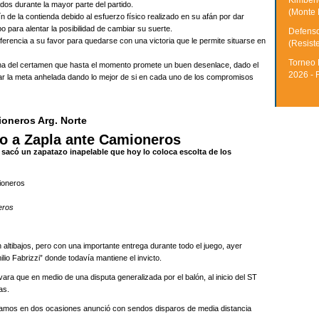
Kimberle
ados durante la mayor parte del partido.
(Monte 
n de la contienda debido al esfuerzo físico realizado en su afán por dar
o para alentar la posibilidad de cambiar su suerte.
Defenso
erencia a su favor para quedarse con una victoria que le permite situarse en
(Resist
Torneo 
ha del certamen que hasta el momento promete un buen desenlace, dado el
2026 - 
ar la meta anhelada dando lo mejor de si en cada uno de los compromisos
ioneros Arg. Norte
nfo a Zapla ante Camioneros
sacó un zapatazo inapelable que hoy lo coloca escolta de los
eros
 altibajos, pero con una importante entrega durante todo el juego, ayer
lio Fabrizzi” donde todavía mantiene el invicto.
vara que en medio de una disputa generalizada por el balón, al inicio del ST
as.
el Ramos en dos ocasiones anunció con sendos disparos de media distancia