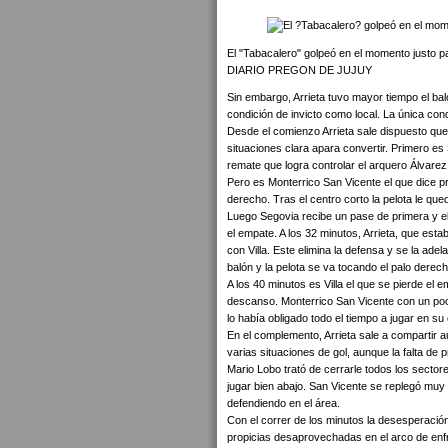
El "Tabacalero" golpeó en el momento justo p
DIARIO PREGON DE JUJUY
Sin embargo, Arrieta tuvo mayor tiempo el bal
condición de invicto como local. La única con
Desde el comienzo Arrieta sale dispuesto que
situaciones clara apara convertir. Primero es
remate que logra controlar el arquero Álvarez
Pero es Monterrico San Vicente el que dice p
derecho. Tras el centro corto la pelota le qu
Luego Segovia recibe un pase de primera y eli
el empate. A los 32 minutos, Arrieta, que est
con Villa. Este elimina la defensa y se la ade
balón y la pelota se va tocando el palo derecho
A los 40 minutos es Villa el que se pierde el 
descanso. Monterrico San Vicente con un poc
lo había obligado todo el tiempo a jugar en s
En el complemento, Arrieta sale a compartir 
varias situaciones de gol, aunque la falta de p
Mario Lobo trató de cerrarle todos los sectore
jugar bien abajo. San Vicente se replegó muy a
defendiendo en el área.
Con el correr de los minutos la desesperación 
propicias desaprovechadas en el arco de enfre