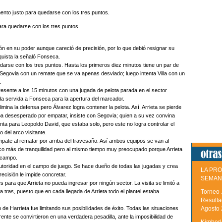
ara quedarse con los tres puntos.
ón en su poder aunque careció de precisión, por lo que debió resignar su
quista la señaló Fonseca.
darse con los tres puntos. Hasta los primeros diez minutos tiene un par de
 Segovia con un remate que se va apenas desviado; luego intenta Villa con un
.
resente a los 15 minutos con una jugada de pelota parada en el sector
eda servida a Fonseca para la apertura del marcador.
mina la defensa pero Álvarez logra contener la pelota. Así, Arrieta se pierde
aba desesperado por empatar, insiste con Segovia; quien a su vez convina
lanta para Leopoldo David, que estaba solo, pero este no logra controlar el
 del arco visitante.
empate al rematar por arriba del travesaño. Así ambos equipos se van al
o más de tranquilidad pero al mismo tiempo muy preocupado porque Arrieta
u campo.
autoridad en el campo de juego. Se hace dueño de todas las jugadas y crea
LA PRO
recisión le impide concretar.
SEMAN
s para que Arrieta no pueda ingresar por ningún sector. La visita se limitó a
 tras, puesto que en cada llegada de Arrieta todo el plantel estaba
Torneo 
Resulta
de Harrieta fue limitando sus posibilidades de éxito. Todas las situaciones
Agosto
nte se convirtieron en una verdadera pesadilla, ante la imposibilidad de