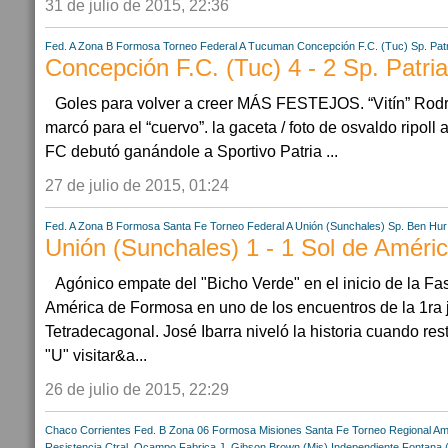
31 de julio de 2015, 22:36
Fed. A Zona B
Formosa
Torneo Federal A
Tucuman
Concepción F.C. (Tuc)
Sp. Pat
Concepción F.C. (Tuc) 4 - 2 Sp. Patri
Goles para volver a creer MÁS FESTEJOS. “Vitín” Rodrí
marcó para el “cuervo”. la gaceta / foto de osvaldo ripoll
FC debutó ganándole a Sportivo Patria ...
27 de julio de 2015, 01:24
Fed. A Zona B
Formosa
Santa Fe
Torneo Federal A
Unión (Sunchales)
Sp. Ben Hur
Unión (Sunchales) 1 - 1 Sol de Améri
Agónico empate del "Bicho Verde" en el inicio de la Fa
América de Formosa en uno de los encuentros de la 1ra 
Tetradecagonal. José Ibarra niveló la historia cuando res
"U" visitar&a...
26 de julio de 2015, 22:29
Chaco
Corrientes
Fed. B Zona 06
Formosa
Misiones
Santa Fe
Torneo Regional Am
Resistencia Ctral.
Ocampo Fabrica
J. Gibson Brown (Mis)
Independiente Fontana 