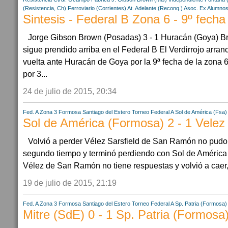
(Resistencia, Ch)
Ferroviario (Corrientes)
At. Adelante (Reconq.)
Asoc. Ex Alumnos
Sintesis - Federal B Zona 6 - 9º fecha
Jorge Gibson Brown (Posadas) 3 - 1 Huracán (Goya) 
sigue prendido arriba en el Federal B El Verdirrojo arran
vuelta ante Huracán de Goya por la 9ª fecha de la zona 6
por 3...
24 de julio de 2015, 20:34
Fed. A Zona 3
Formosa
Santiago del Estero
Torneo Federal A
Sol de América (Fsa)
Sol de América (Formosa) 2 - 1 Vele
Volvió a perder Vélez Sarsfield de San Ramón no pudo a
segundo tiempo y terminó perdiendo con Sol de Améri
Vélez de San Ramón no tiene respuestas y volvió a caer, 
19 de julio de 2015, 21:19
Fed. A Zona 3
Formosa
Santiago del Estero
Torneo Federal A
Sp. Patria (Formosa)
Mitre (SdE) 0 - 1 Sp. Patria (Formosa