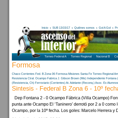
Inicio
SUB 13/15/17
Quiénes somos
Gol A Gol
Pr
Torneo Federal A
Torneo Regional
Nacional B
Co
Formosa
Chaco
Corrientes
Fed. B Zona 06
Formosa
Misiones
Santa Fe
Torneo Regional Am
Resistencia Ctral.
Ocampo Fabrica
J. Gibson Brown (Mis)
Independiente Fontana 
(Resistencia, Ch)
Ferroviario (Corrientes)
At. Adelante (Reconq.)
Asoc. Ex Alumnos
Sintesis - Federal B Zona 6 - 10º fech
Dep Fontana 2 - 0 Ocampo Fábrica (Villa Ocampo) Fontan
punta ante Ocampo El ‘Taninero’ derrotó por 2 a 0 como l
Ocampo, por la 10ª fecha. Los goles: Marcelo Herrera y Da