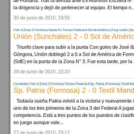
de Fontana. Tras la derrota ante Ex Alumnos Escuela Nº 
la dirigencia y dejó de pertenecer al equipo. El tiempo n..
30 de junio de 2015, 19:55
Fed. A Zona 3
Formosa
Santa Fe
Torneo Federal A
Sol de América (Fsa)
Unión (Su
Unión (Sunchales) 2 - 0 Sol de Améri
Triunfo clave para subir a la punta Con goles de José Iba
Góngora, Unión doblegó 2 a 0 a Sol de América de Formo
(SdE) en la punta de la Zona N° 3. Fue esta tarde, por la 
28 de junio de 2015, 22:23
Corrientes
Fed. A Zona 3
Formosa
Torneo Federal A
Sp. Patria (Formosa)
Textil M
Sp. Patria (Formosa) 2 - 0 Textil Mand
Todavía sueña Patria volvió a la victoria y nuevamente 
uno de los tres primeros de la Zona 3 del Federal A juga
competencia. Está a tres puntos de los puestos de clasi
en juego aunque vale...
27 de junio de 2015, 23:17