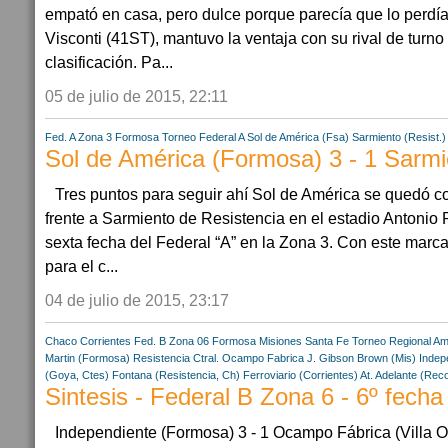
empató en casa, pero dulce porque parecía que lo perdía
Visconti (41ST), mantuvo la ventaja con su rival de turno
clasificación. Pa...
05 de julio de 2015, 22:11
Fed. A Zona 3
Formosa
Torneo Federal A
Sol de América (Fsa)
Sarmiento (Resist.)
Sol de América (Formosa) 3 - 1 Sarmi
Tres puntos para seguir ahí Sol de América se quedó con
frente a Sarmiento de Resistencia en el estadio Antonio
sexta fecha del Federal “A” en la Zona 3. Con este marc
para el c...
04 de julio de 2015, 23:17
Chaco
Corrientes
Fed. B Zona 06
Formosa
Misiones
Santa Fe
Torneo Regional Am
Martin (Formosa)
Resistencia Ctral.
Ocampo Fabrica
J. Gibson Brown (Mis)
Indep
(Goya, Ctes)
Fontana (Resistencia, Ch)
Ferroviario (Corrientes)
At. Adelante (Rec
Sintesis - Federal B Zona 6 - 6º fecha
Independiente (Formosa) 3 - 1 Ocampo Fábrica (Villa 