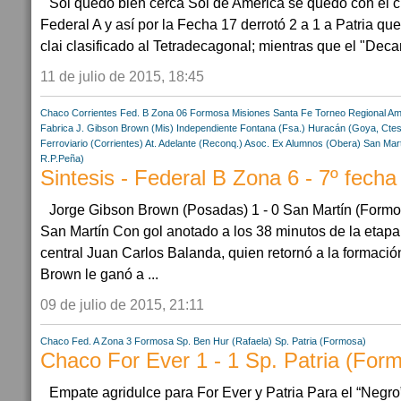
Sol quedó bien cerca Sol de América se quedó con el c
Federal A y así por la Fecha 17 derrotó 2 a 1 a Patria q
clai clasificado al Tetradecagonal; mientras que el "Deca
11 de julio de 2015, 18:45
Chaco
Corrientes
Fed. B Zona 06
Formosa
Misiones
Santa Fe
Torneo Regional Am
Fabrica
J. Gibson Brown (Mis)
Independiente Fontana (Fsa.)
Huracán (Goya, Ctes
Ferroviario (Corrientes)
At. Adelante (Reconq.)
Asoc. Ex Alumnos (Obera)
San Mar
R.P.Peña)
Sintesis - Federal B Zona 6 - 7º fecha
Jorge Gibson Brown (Posadas) 1 - 0 San Martín (Formos
San Martín Con gol anotado a los 38 minutos de la etapa 
central Juan Carlos Balanda, quien retornó a la formación
Brown le ganó a ...
09 de julio de 2015, 21:11
Chaco
Fed. A Zona 3
Formosa
Sp. Ben Hur (Rafaela)
Sp. Patria (Formosa)
Chaco For Ever 1 - 1 Sp. Patria (For
Empate agridulce para For Ever y Patria Para el “Negro