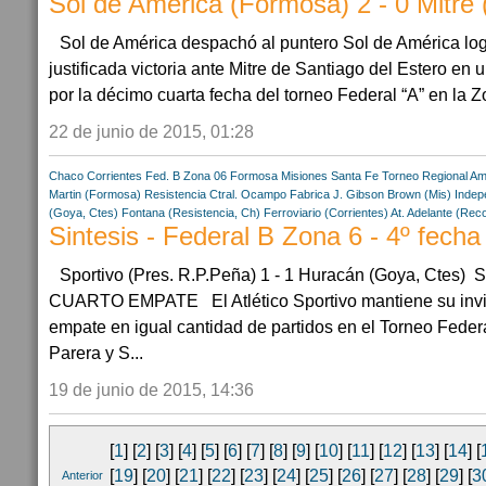
Sol de América (Formosa) 2 - 0 Mitre
Sol de América despachó al puntero Sol de América lo
justificada victoria ante Mitre de Santiago del Estero en 
por la décimo cuarta fecha del torneo Federal “A” en la Zo
22 de junio de 2015, 01:28
Chaco
Corrientes
Fed. B Zona 06
Formosa
Misiones
Santa Fe
Torneo Regional Am
Martin (Formosa)
Resistencia Ctral.
Ocampo Fabrica
J. Gibson Brown (Mis)
Indep
(Goya, Ctes)
Fontana (Resistencia, Ch)
Ferroviario (Corrientes)
At. Adelante (Rec
Sintesis - Federal B Zona 6 - 4º fecha
Sportivo (Pres. R.P.Peña) 1 - 1 Huracán (Goya, Ct
CUARTO EMPATE El Atlético Sportivo mantiene su invic
empate en igual cantidad de partidos en el Torneo Feder
Parera y S...
19 de junio de 2015, 14:36
[
1
] [
2
] [
3
] [
4
] [
5
] [
6
] [
7
] [
8
] [
9
] [
10
] [
11
] [
12
] [
13
] [
14
] [
[
19
] [
20
] [
21
] [
22
] [
23
] [
24
] [
25
] [
26
] [
27
] [
28
] [
29
] [
3
Anterior