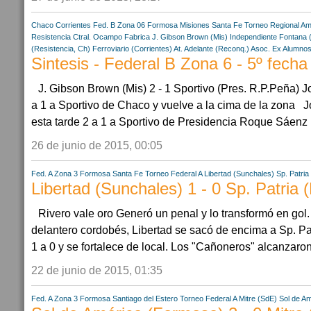
Chaco
Corrientes
Fed. B Zona 06
Formosa
Misiones
Santa Fe
Torneo Regional Am
Resistencia Ctral.
Ocampo Fabrica
J. Gibson Brown (Mis)
Independiente Fontana 
(Resistencia, Ch)
Ferroviario (Corrientes)
At. Adelante (Reconq.)
Asoc. Ex Alumnos
Sintesis - Federal B Zona 6 - 5º fecha
J. Gibson Brown (Mis) 2 - 1 Sportivo (Pres. R.P.Peña)
a 1 a Sportivo de Chaco y vuelve a la cima de la zona 
esta tarde 2 a 1 a Sportivo de Presidencia Roque Sáenz P
26 de junio de 2015, 00:05
Fed. A Zona 3
Formosa
Santa Fe
Torneo Federal A
Libertad (Sunchales)
Sp. Patri
Libertad (Sunchales) 1 - 0 Sp. Patria
Rivero vale oro Generó un penal y lo transformó en gol.
delantero cordobés, Libertad se sacó de encima a Sp. Pa
1 a 0 y se fortalece de local. Los "Cañoneros" alcanzaron
22 de junio de 2015, 01:35
Fed. A Zona 3
Formosa
Santiago del Estero
Torneo Federal A
Mitre (SdE)
Sol de Am