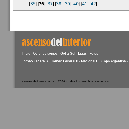
[
35
] [
36
] [
37
] [
38
] [
39
] [
40
] [
41
] [
42
]
Inicio
·
Quiénes somos
·
Gol a Gol
·
Ligas
·
Fotos
Torneo Federal A
·
Torneo Federal B
·
Nacional B
·
Copa Argentina
·
ascensodelinterior.com.ar · 2026 · todos los derechos reservados