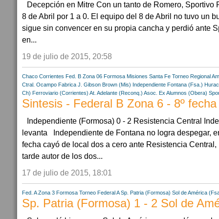
Decepción en Mitre Con un tanto de Romero, Sportivo Pa
8 de Abril por 1 a 0. El equipo del 8 de Abril no tuvo un 
sigue sin convencer en su propia cancha y perdió ante Spo
en...
19 de julio de 2015, 20:58
Chaco
Corrientes
Fed. B Zona 06
Formosa
Misiones
Santa Fe
Torneo Regional Am
Ctral.
Ocampo Fabrica
J. Gibson Brown (Mis)
Independiente Fontana (Fsa.)
Hurac
Ch)
Ferroviario (Corrientes)
At. Adelante (Reconq.)
Asoc. Ex Alumnos (Obera)
Spor
Sintesis - Federal B Zona 6 - 8º fecha
Independiente (Formosa) 0 - 2 Resistencia Central In
levanta Independiente de Fontana no logra despegar, en
fecha cayó de local dos a cero ante Resistencia Central,
tarde autor de los dos...
17 de julio de 2015, 18:01
Fed. A Zona 3
Formosa
Torneo Federal A
Sp. Patria (Formosa)
Sol de América (Fs
Sp. Patria (Formosa) 1 - 2 Sol de Amé