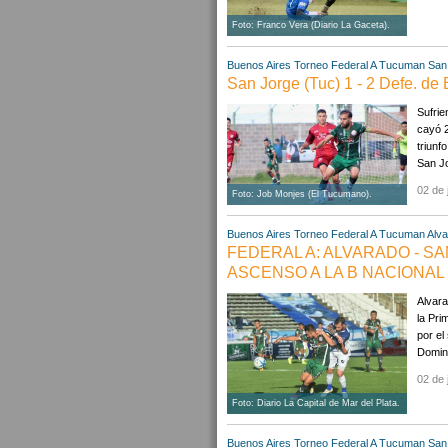
Foto: Franco Vera (Diario La Gaceta).
Buenos Aires
Torneo Federal A
Tucuman
San
San Jorge (Tuc) 1 - 2 Defe. de
Sufrie
cayó 2
triunf
San Jo
02 de 
Foto: Job Monjes (El Tucumano).
Buenos Aires
Torneo Federal A
Tucuman
Alv
FEDERAL A: ALVARADO - S
ASCENSO A LA B NACIONAL
Alvara
la Pri
por el
Doming
02 de 
Foto: Diario La Capital de Mar del Plata.
Buenos Aires
Torneo Federal A
Tucuman
San