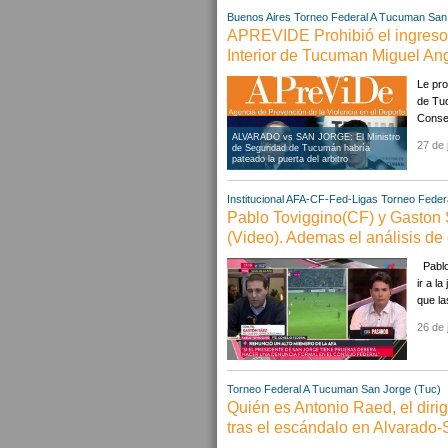
Buenos Aires
Torneo Federal A
Tucuman
San
APREVIDE Prohibió el ingreso a
Interior de Tucuman Miguel Ang
Le pro
de Tuc
Consej
ALVARADO vs SAN JORGE: El Ministro
27 de 
de Seguridad de Tucumán habría
pateado la puerta del arbitro
Institucional AFA-CF-Fed-Ligas
Torneo Federa
Pablo Toviggino(CF) y Gaston 
(Video). Ademas el análisis de
Pablo 
ir a l
que la
26 de 
Torneo Federal A
Tucuman
San Jorge (Tuc)
Quién es Antonio Raed, el diri
tras el escándalo en Alvarado