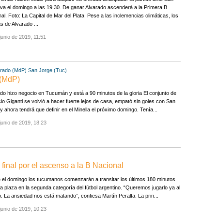
va el domingo a las 19.30. De ganar Alvarado ascenderá a la Primera B
al. Foto: La Capital de Mar del Plata Pese a las inclemencias climáticas, los
s de Alvarado ...
junio de 2019, 11:51
arado (MdP)
San Jorge (Tuc)
 (MdP)
do hizo negocio en Tucumán y está a 90 minutos de la gloria El conjunto de
io Giganti se volvió a hacer fuerte lejos de casa, empató sin goles con San
y ahora tendrá que definir en el Minella el próximo domingo. Tenía...
junio de 2019, 18:23
 final por el ascenso a la B Nacional
el domingo los tucumanos comenzarán a transitar los últimos 180 minutos
a plaza en la segunda categoría del fútbol argentino. “Queremos jugarlo ya al
o. La ansiedad nos está matando”, confiesa Martín Peralta. La prin...
junio de 2019, 10:23