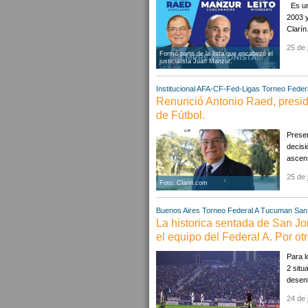
Es un 
2003 y
Clarín
25 de 
Formó parte de la lista que encabezó el
justicialista Juan Manzur.
Institucional AFA-CF-Fed-Ligas
Torneo Federa
Renunció Antonio Raed, preside
de Fútbol.
Presen
decisi
ascens
25 de 
Foto: Clarin.com
Buenos Aires
Torneo Federal A
Tucuman
San
La historica sentada de San Jo
el equipo del Federal A. Por otr
Para l
2 situ
desenl
24 de 