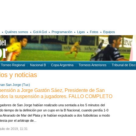
Quiénes somos
Gol A Gol
Programación
Ligas
Fotos
Equipos
Torneo Regional
Nacional B
Copa Argentina
Torneos Anteriores
Tribunal de Disci
os y noticias
man
San Jorge (Tuc)
pensión a Jorge Gastón Sáez, Presidente de San
rtidos la suspensión a jugadores. FALLO COMPLETO
gadores de San Jorge habían realizado una sentada a los 5 minutos del
o tiempo de la definición por un cupo en la B Nacional, cuando perdía 1-0
 a Alvarado de Mar del Plata y le habían expulsado a dos futbolistas a modo
testa por el arbitraje de...
julio de 2019, 11:31