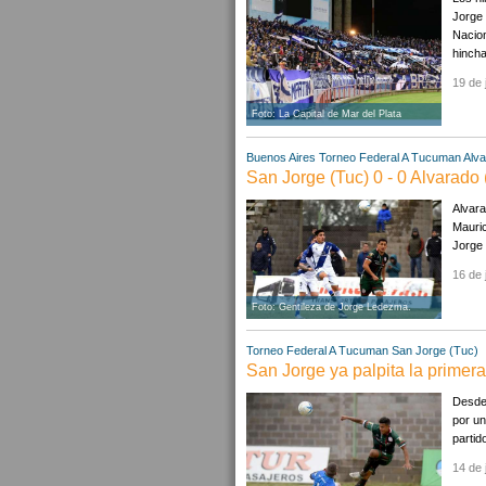
Jorge 
Nacion
hincha
19 de 
Foto: La Capital de Mar del Plata
Buenos Aires
Torneo Federal A
Tucuman
Alv
San Jorge (Tuc) 0 - 0 Alvarado
Alvara
Mauric
Jorge 
16 de 
Foto: Gentileza de Jorge Ledezma.
Torneo Federal A
Tucuman
San Jorge (Tuc)
San Jorge ya palpita la primera
Desde 
por un
partid
14 de 