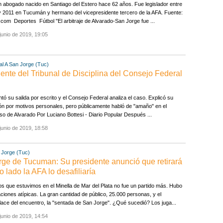
abogado nacido en Santiago del Estero hace 62 años. Fue legislador entre
 2011 en Tucumán y hermano del vicepresidente tercero de la AFA. Fuente:
.com Deportes Fútbol "El arbitraje de Alvarado-San Jorge fue ...
junio de 2019, 19:05
l A
San Jorge (Tuc)
nte del Tribunal de Disciplina del Consejo Federal
tó su salida por escrito y el Consejo Federal analiza el caso. Explicó su
ón por motivos personales, pero públicamente habló de "amaño" en el
o de Alvarado Por Luciano Bottesi - Diario Popular Después ...
junio de 2019, 18:58
 Jorge (Tuc)
rge de Tucuman: Su presidente anunció que retirará
o lado la AFA lo desafiliaría
os que estuvimos en el Minella de Mar del Plata no fue un partido más. Hubo
aciones atípicas. La gran cantidad de público, 25.000 personas, y el
ace del encuentro, la "sentada de San Jorge". ¿Qué sucedió? Los juga...
junio de 2019, 14:54