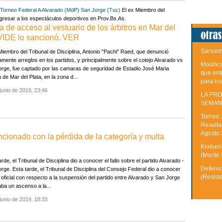
Torneo Federal A
Alvarado (MdP)
San Jorge (Tuc)
El ex Miembro del
ingresar a los espectáculos deportivos en Prov.Bs.As.
 de acceso al vestuario de los árbitros en Mar del
VIDE lo sancionó. VER
Sancion
Miembro del Tribunal de Disciplina, Antonio "Pachi" Raed, que denunció
amente arreglos en los partidos, y principalmente sobre el cotejo Alvarado vs
Modific
rge, fue captado por las camaras de seguridad de Estadio José Maria
que ent
a de Mar del Plata, en la zona d...
para lo
junio de 2019, 23:46
LA PRO
SEMAN
Torneo 
Resulta
Agosto
ionado con la pérdida de la categoría y multa
Kimberle
(Monte 
arde, el Tribunal de Disciplina dio a conocer el fallo sobre el partido Alvarado -
Defenso
rge. Esta tarde, el Tribunal de Disciplina del Consejo Federal dio a conocer
(Resist
lo oficial con respecto a la suspensión del partido entre Alvarado y San Jorge
ba un ascenso a la...
junio de 2019, 18:33