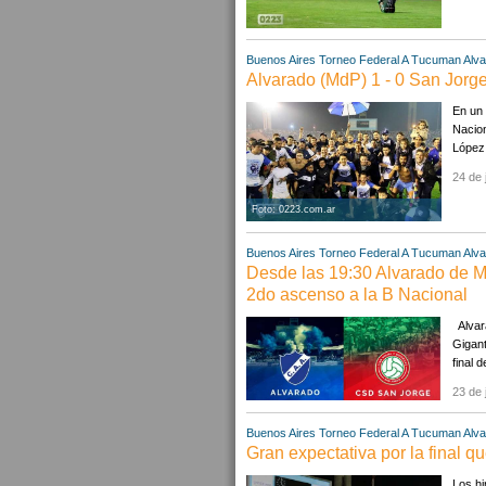
Buenos Aires
Torneo Federal A
Tucuman
Alv
Alvarado (MdP) 1 - 0 San Jorge
En un 
Nacion
López 
24 de 
Foto: 0223.com.ar
Buenos Aires
Torneo Federal A
Tucuman
Alv
Desde las 19:30 Alvarado de M
2do ascenso a la B Nacional
Alvara
Gigant
final 
23 de 
Buenos Aires
Torneo Federal A
Tucuman
Alv
Gran expectativa por la final 
Los hi