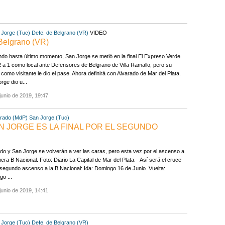
 Jorge (Tuc)
Defe. de Belgrano (VR)
VIDEO
 Belgrano (VR)
ndo hasta último momento, San Jorge se metió en la final El Expreso Verde
 a 1 como local ante Defensores de Belgrano de Villa Ramallo, pero su
o como visitante le dio el pase. Ahora definirá con Alvarado de Mar del Plata.
rge dio u...
junio de 2019, 19:47
arado (MdP)
San Jorge (Tuc)
AN JORGE ES LA FINAL POR EL SEGUNDO
do y San Jorge se volverán a ver las caras, pero esta vez por el ascenso a
mera B Nacional. Foto: Diario La Capital de Mar del Plata. Así será el cruce
 segundo ascenso a la B Nacional: Ida: Domingo 16 de Junio. Vuelta:
o ...
junio de 2019, 14:41
 Jorge (Tuc)
Defe. de Belgrano (VR)