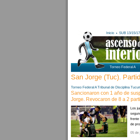
Inicio
SUB 13/15/17
Torneo Federal A
San Jorge (Tuc). Partid
Torneo Federal A
Tribunal de Disciplina
Tucu
Sancionaron con 1 año de sus
Jorge. Revocaron de 8 a 2 pa
Los ju
segund
frente
de pro
05 de 