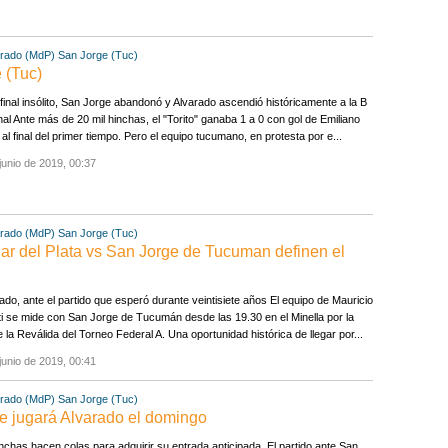
arado (MdP)
San Jorge (Tuc)
 (Tuc)
final insólito, San Jorge abandonó y Alvarado ascendió históricamente a la B
al Ante más de 20 mil hinchas, el "Torito" ganaba 1 a 0 con gol de Emiliano
al final del primer tiempo. Pero el equipo tucumano, en protesta por e...
junio de 2019, 00:37
arado (MdP)
San Jorge (Tuc)
ar del Plata vs San Jorge de Tucuman definen el
do, ante el partido que esperó durante veintisiete años El equipo de Mauricio
i se mide con San Jorge de Tucumán desde las 19.30 en el Minella por la
de la Reválida del Torneo Federal A. Una oportunidad histórica de llegar por...
junio de 2019, 00:41
arado (MdP)
San Jorge (Tuc)
que jugará Alvarado el domingo
nchas hacen colas para adquirir su entrada anticipada. El partido ante San