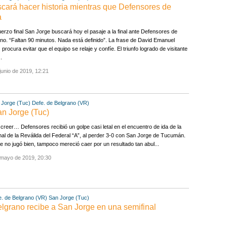
ará hacer historia mientras que Defensores de
a
uerzo final San Jorge buscará hoy el pasaje a la final ante Defensores de
no. “Faltan 90 minutos. Nada está definido”. La frase de David Emanuel
 procura evitar que el equipo se relaje y confíe. El triunfo logrado de visitante
..
junio de 2019, 12:21
 Jorge (Tuc)
Defe. de Belgrano (VR)
an Jorge (Tuc)
creer… Defensores recibió un golpe casi letal en el encuentro de ida de la
nal de la Reválida del Federal “A”, al perder 3-0 con San Jorge de Tucumán.
 no jugó bien, tampoco mereció caer por un resultado tan abul...
 mayo de 2019, 20:30
e. de Belgrano (VR)
San Jorge (Tuc)
grano recibe a San Jorge en una semifinal