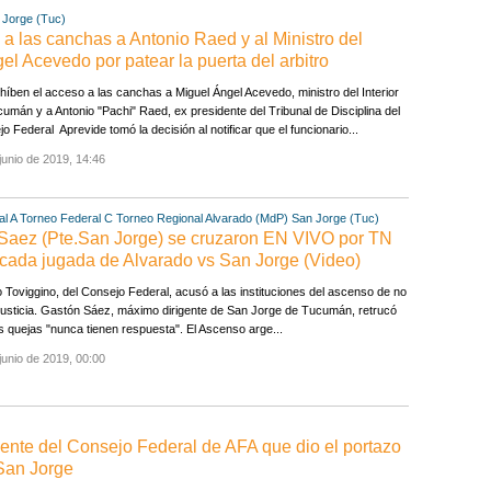
 Jorge (Tuc)
 las canchas a Antonio Raed y al Ministro del
el Acevedo por patear la puerta del arbitro
híben el acceso a las canchas a Miguel Ángel Acevedo, ministro del Interior
umán y a Antonio "Pachi" Raed, ex presidente del Tribunal de Disciplina del
o Federal Aprevide tomó la decisión al notificar que el funcionario...
junio de 2019, 14:46
l A
Torneo Federal C
Torneo Regional
Alvarado (MdP)
San Jorge (Tuc)
Saez (Pte.San Jorge) se cruzaron EN VIVO por TN
 cada jugada de Alvarado vs San Jorge (Video)
Toviggino, del Consejo Federal, acusó a las instituciones del ascenso de no
a justicia. Gastón Sáez, máximo dirigente de San Jorge de Tucumán, retrucó
s quejas "nunca tienen respuesta". El Ascenso arge...
junio de 2019, 00:00
gente del Consejo Federal de AFA que dio el portazo
-San Jorge