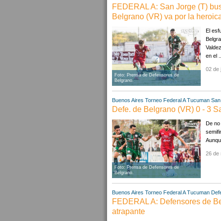
FEDERAL A: San Jorge (T) busc
Belgrano (VR) va por la heroic
El esf
Belgra
Valdez
en el .
02 de 
Foto: Prensa de Defensores de
Belgrano.
Buenos Aires
Torneo Federal A
Tucuman
San
Defe. de Belgrano (VR) 0 - 3 S
De no 
semifi
Aunque
26 de
Foto: Prensa de Defensores de
Belgrano.
Buenos Aires
Torneo Federal A
Tucuman
Def
FEDERAL A: Defensores de Bel
atrapante