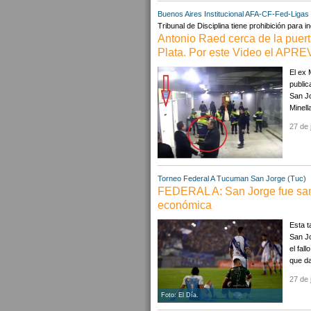
Buenos Aires
Institucional AFA-CF-Fed-Ligas
Tribunal de Disciplina tiene prohibición para 
Antonio Raed cerca de la puerta
Plata. Por este Video el APRE
El ex 
public
San Jo
Minell
27 de 
Torneo Federal A
Tucuman
San Jorge (Tuc)
FEDERAL A: San Jorge fue sanc
económica
Esta t
San Jo
el fal
que da
27 de 
Foto: El Día.