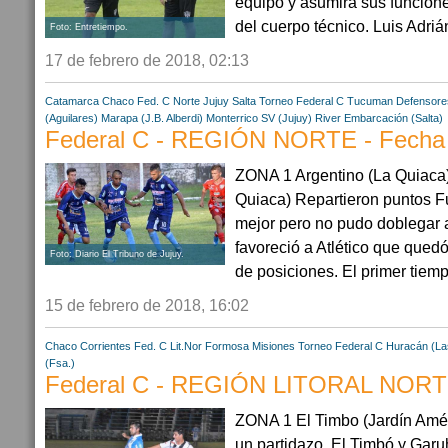
equipo y asumirá sus funcion
del cuerpo técnico. Luis Adriá
Foto: Entretiempo.
17 de febrero de 2018, 02:13
Catamarca
Chaco
Fed. C Norte
Jujuy
Salta
Torneo Federal C
Tucuman
Defensores
(Aguilares)
Marapa (J.B. Alberdi)
Monterrico SV (Jujuy)
River Embarcación (Salta)
Federal C - REGIÓN NORTE - Fecha
ZONA 1 Argentino (La Quiaca) 
Quiaca) Repartieron puntos Fu
mejor pero no pudo doblegar a 
favoreció a Atlético que quedó
Foto: Diario El Tribuno de Jujuy.
de posiciones. El primer tiempo
15 de febrero de 2018, 16:02
Chaco
Corrientes
Fed. C Lit.Nor
Formosa
Misiones
Torneo Federal C
Huracán (La
(Fsa.)
Federal C - REGIÓN LITORAL NORTE
ZONA 1 El Timbo (Jardín Amér
un partidazo, El Timbó y Garu