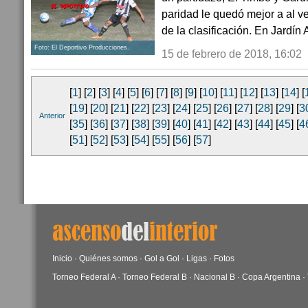
paridad le quedó mejor a al v
de la clasificación. En Jardín 
Foto: El Deportivo Producciones.
15 de febrero de 2018, 16:02
[
1
] [
2
] [
3
] [
4
] [
5
] [
6
] [
7
] [
8
] [
9
] [
10
] [
11
] [
12
] [
13
] [
14
] [
[
19
] [
20
] [
21
] [
22
] [
23
] [
24
] [
25
] [
26
] [
27
] [
28
] [
29
] [
3
Anterior
[
35
] [
36
] [
37
] [
38
] [
39
] [
40
] [
41
] [
42
] [
43
] [
44
] [
45
] [
4
[
51
] [
52
] [
53
] [
54
] [
55
] [
56
] [
57
]
Inicio
·
Quiénes somos
·
Gol a Gol
·
Ligas
·
Fotos
Torneo Federal A
·
Torneo Federal B
·
Nacional B
·
Copa Argentina
·