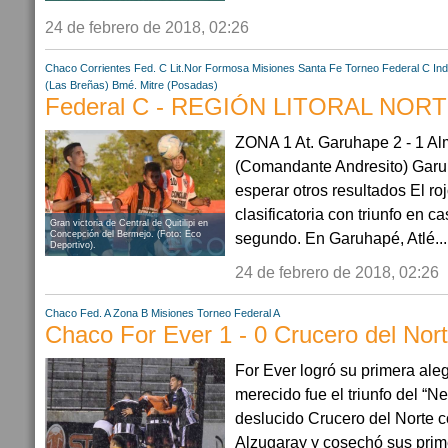
24 de febrero de 2018, 02:26
Chaco
Corrientes
Fed. C Lit.Nor
Formosa
Misiones
Santa Fe
Torneo Federal C
In
(Las Breñas)
Bmé. Mitre (Posadas)
Federal C - REGIÓN LITORAL NORTE
ZONA 1 At. Garuhape 2 - 1 Al
(Comandante Andresito) Garu
esperar otros resultados El roj
clasificatoria con triunfo en c
Gran victoria de Central de Quitilipi en
Concepción del Bermejo. (Foto: Eco
segundo. En Garuhapé, Atlé...
Deportivo).
24 de febrero de 2018, 02:26
Chaco
Fed. A Zona B
Misiones
Torneo Federal A
Chaco For Ever 1 - 0 Crucero del Nor
For Ever logró su primera ale
merecido fue el triunfo del “N
deslucido Crucero del Norte c
Alzugaray y cosechó sus prime