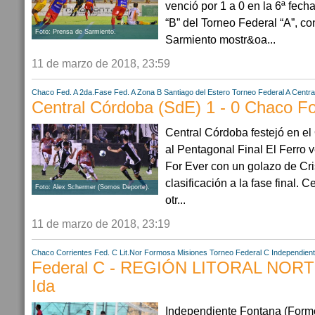
venció por 1 a 0 en la 6ª fech
“B” del Torneo Federal “A”, co
Foto: Prensa de Sarmiento.
Sarmiento mostr&oa...
11 de marzo de 2018, 23:59
Chaco
Fed. A 2da.Fase
Fed. A Zona B
Santiago del Estero
Torneo Federal A
Centra
Central Córdoba (SdE) 1 - 0 Chaco Fo
Central Córdoba festejó en el 
al Pentagonal Final El Ferro 
For Ever con un golazo de Cris
clasificación a la fase final.
Foto: Alex Schermer (Somos Deporte).
otr...
11 de marzo de 2018, 23:19
Chaco
Corrientes
Fed. C Lit.Nor
Formosa
Misiones
Torneo Federal C
Independient
Federal C - REGIÓN LITORAL NORTE
Ida
Independiente Fontana (Formos