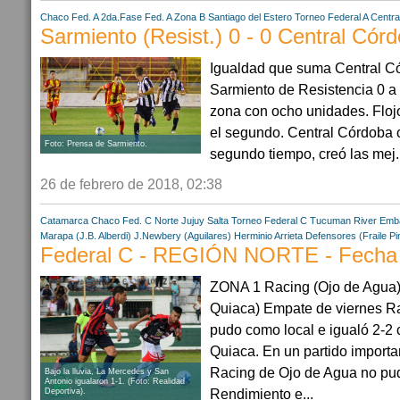
Chaco
Fed. A 2da.Fase
Fed. A Zona B
Santiago del Estero
Torneo Federal A
Centra
Sarmiento (Resist.) 0 - 0 Central Cór
Igualdad que suma Central C
Sarmiento de Resistencia 0 a
zona con ocho unidades. Flojo
el segundo. Central Córdoba c
Foto: Prensa de Sarmiento.
segundo tiempo, creó las mej..
26 de febrero de 2018, 02:38
Catamarca
Chaco
Fed. C Norte
Jujuy
Salta
Torneo Federal C
Tucuman
River Emba
Marapa (J.B. Alberdi)
J.Newbery (Aguilares)
Herminio Arrieta
Defensores (Fraile Pi
Federal C - REGIÓN NORTE - Fecha
ZONA 1 Racing (Ojo de Agua) 
Quiaca) Empate de viernes R
pudo como local e igualó 2-2 
Quiaca. En un partido importan
Racing de Ojo de Agua no pud
Bajo la lluvia, La Mercedes y San
Antonio igualaron 1-1. (Foto: Realidad
Rendimiento e...
Deportiva).