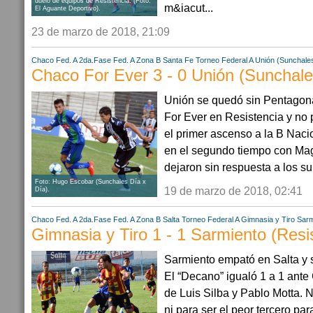
duelo de equipos de Resistencia. (Foto:
m&iacut...
El Aguante Deportivo).
23 de marzo de 2018, 21:09
Chaco
Fed. A 2da.Fase
Fed. A Zona B
Santa Fe
Torneo Federal A
Unión (Sunchale
Chaco For Ever 3 - 0 Unión (Sunchale
Unión se quedó sin Pentagona
For Ever en Resistencia y no 
el primer ascenso a la B Naci
en el segundo tiempo con Magn
dejaron sin respuesta a los su
Foto: Hugo Escobar (Sunchales Día x
19 de marzo de 2018, 02:41
Día).
Chaco
Fed. A 2da.Fase
Fed. A Zona B
Salta
Torneo Federal A
Gimnasia y Tiro
Sarm
Gimnasia y Tiro 1 - 1 Sarmiento (Resis
Sarmiento empató en Salta y 
El “Decano” igualó 1 a 1 ante
de Luis Silba y Pablo Motta. N
ni para ser el peor tercero par