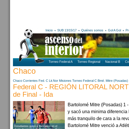
Inicio
SUB 13/15/17
Quiénes somos
Gol A Gol
Pr
Torneo Federal A
Torneo Regional
Nacional B
Co
Chaco
Chaco
Corrientes
Fed. C Lit.Nor
Misiones
Torneo Federal C
Bmé. Mitre (Posadas)
Federal C - REGIÓN LITORAL NORT
de Final - Ida
Bartolomé Mitre (Posadas) 1 -
y sacó una minima diferencia 
más tranquilo de cara a la r
Bartolomé Mitre venció a Atlé
Estudiantes goleó a Bancarios en el