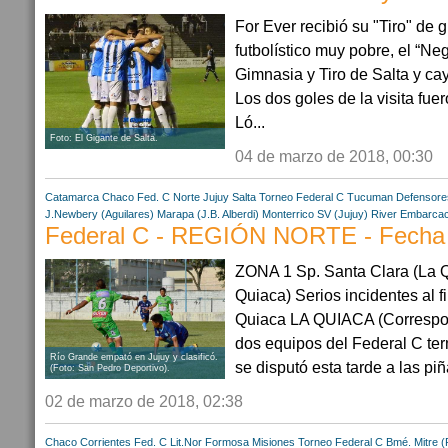
For Ever recibió su "Tiro" de 
futbolístico muy pobre, el “Neg
Gimnasia y Tiro de Salta y cay
Los dos goles de la visita fu
Ló...
Foto: El Gigante de Salta.
04 de marzo de 2018, 00:30
Catamarca
Chaco
Fed. C Norte
Jujuy
Salta
Torneo Federal C
Tucuman
Defensores
J.Newbery (Aguilares)
Marapa (J.B. Alberdi)
Monterrico SV (Jujuy)
River Embarcaci
Federal C - REGIÓN NORTE - Fecha
ZONA 1 Sp. Santa Clara (La Qu
Quiaca) Serios incidentes al fi
Quiaca LA QUIACA (Correspon
dos equipos del Federal C te
Río Grande empató en Jujuy y clasificó.
se disputó esta tarde a las piña
(Foto: San Pedro Deportivo).
02 de marzo de 2018, 02:38
Chaco
Corrientes
Fed. C Lit.Nor
Formosa
Misiones
Torneo Federal C
Bmé. Mitre 