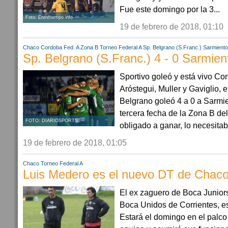
Fue este domingo por la 3...
Foto: Entretiempo.info
19 de febrero de 2018, 01:10
Chaco
Cordoba
Fed. A Zona B
Torneo Federal A
Sp. Belgrano (S.Franc.)
Sarmiento
Sp. Belgrano (S.Franc.) 4 - 0 Sarmient
Sportivo goleó y está vivo Co
Aróstegui, Muller y Gaviglio, e
Belgrano goleó 4 a 0 a Sarmie
tercera fecha de la Zona B de
FOTO: DIARIOSPORTS.
obligado a ganar, lo necesitab
19 de febrero de 2018, 01:05
Chaco
Torneo Federal A
Luis Medero es el nuevo DT de Chaco
El ex zaguero de Boca Juniors
Boca Unidos de Corrientes, es
Estará el domingo en el palco