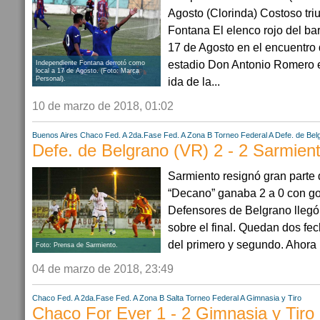
Agosto (Clorinda) Costoso tri
Fontana El elenco rojo del bar
17 de Agosto en el encuentro 
estadio Don Antonio Romero e
Independiente Fontana derrotó como
local a 17 de Agosto. (Foto: Marca
ida de la...
Personal).
10 de marzo de 2018, 01:02
Buenos Aires
Chaco
Fed. A 2da.Fase
Fed. A Zona B
Torneo Federal A
Defe. de Bel
Defe. de Belgrano (VR) 2 - 2 Sarmient
Sarmiento resignó gran parte d
“Decano” ganaba 2 a 0 con gol
Defensores de Belgrano lleg
sobre el final. Quedan dos fe
del primero y segundo. Ahora r
Foto: Prensa de Sarmiento.
04 de marzo de 2018, 23:49
Chaco
Fed. A 2da.Fase
Fed. A Zona B
Salta
Torneo Federal A
Gimnasia y Tiro
Chaco For Ever 1 - 2 Gimnasia y Tiro