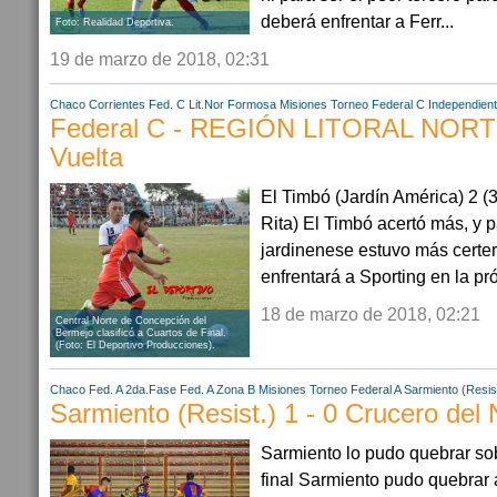
deberá enfrentar a Ferr...
Foto: Realidad Deportiva.
19 de marzo de 2018, 02:31
Chaco
Corrientes
Fed. C Lit.Nor
Formosa
Misiones
Torneo Federal C
Independient
Federal C - REGIÓN LITORAL NORTE
Vuelta
El Timbó (Jardín América) 2 (
Rita) El Timbó acertó más, y 
jardinenese estuvo más certer
enfrentará a Sporting en la pró
18 de marzo de 2018, 02:21
Central Norte de Concepción del
Bermejo clasificó a Cuartos de Final.
(Foto: El Deportivo Producciones).
Chaco
Fed. A 2da.Fase
Fed. A Zona B
Misiones
Torneo Federal A
Sarmiento (Resis
Sarmiento (Resist.) 1 - 0 Crucero del 
Sarmiento lo pudo quebrar sob
final Sarmiento pudo quebrar a