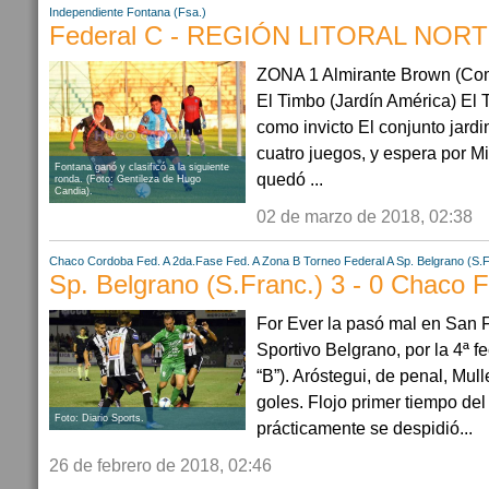
Independiente Fontana (Fsa.)
Federal C - REGIÓN LITORAL NORTE
ZONA 1 Almirante Brown (Com
El Timbo (Jardín América) El T
como invicto El conjunto jardi
cuatro juegos, y espera por 
Fontana ganó y clasificó a la siguiente
quedó ...
ronda. (Foto: Gentileza de Hugo
Candia).
02 de marzo de 2018, 02:38
Chaco
Cordoba
Fed. A 2da.Fase
Fed. A Zona B
Torneo Federal A
Sp. Belgrano (S.F
Sp. Belgrano (S.Franc.) 3 - 0 Chaco 
For Ever la pasó mal en San 
Sportivo Belgrano, por la 4ª 
“B”). Aróstegui, de penal, Mul
goles. Flojo primer tiempo del
Foto: Diario Sports.
prácticamente se despidió...
26 de febrero de 2018, 02:46