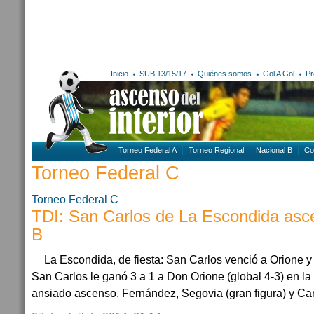
Inicio
SUB 13/15/17
Quiénes somos
Gol A Gol
Pr
Torneo Federal A
Torneo Regional
Nacional B
Co
Torneo Federal C
Torneo Federal C
TDI: San Carlos de La Escondida asce
B
La Escondida, de fiesta: San Carlos venció a Orione y 
San Carlos le ganó 3 a 1 a Don Orione (global 4-3) en la f
ansiado ascenso. Fernández, Segovia (gran figura) y Car