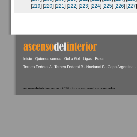
[
219
] [
220
] [
221
] [
222
] [
223
] [
224
] [
225
] [
226
] [
227
]
Inicio
·
Quiénes somos
·
Gol a Gol
·
Ligas
·
Fotos
Torneo Federal A
·
Torneo Federal B
·
Nacional B
·
Copa Argentina
·
ascensodelinterior.com.ar · 2026 · todos los derechos reservados