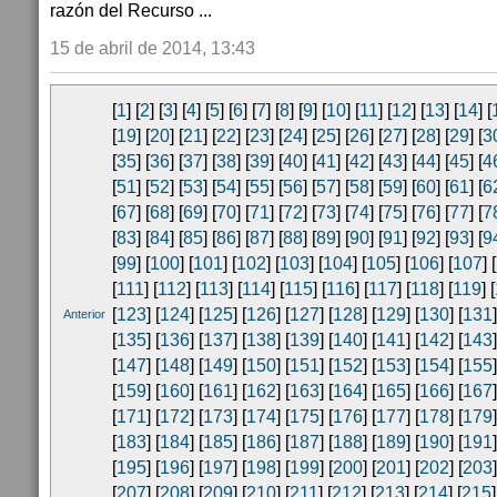
razón del Recurso ...
15 de abril de 2014, 13:43
[
1
] [
2
] [
3
] [
4
] [
5
] [
6
] [
7
] [
8
] [
9
] [
10
] [
11
] [
12
] [
13
] [
14
] [
[
19
] [
20
] [
21
] [
22
] [
23
] [
24
] [
25
] [
26
] [
27
] [
28
] [
29
] [
3
[
35
] [
36
] [
37
] [
38
] [
39
] [
40
] [
41
] [
42
] [
43
] [
44
] [
45
] [
4
[
51
] [
52
] [
53
] [
54
] [
55
] [
56
] [
57
] [
58
] [
59
] [
60
] [
61
] [
6
[
67
] [
68
] [
69
] [
70
] [
71
] [
72
] [
73
] [
74
] [
75
] [
76
] [
77
] [
7
[
83
] [
84
] [
85
] [
86
] [
87
] [
88
] [
89
] [
90
] [
91
] [
92
] [
93
] [
9
[
99
] [
100
] [
101
] [
102
] [
103
] [
104
] [
105
] [
106
] [
107
] [
[
111
] [
112
] [
113
] [
114
] [
115
] [
116
] [
117
] [
118
] [
119
] [
[
123
] [
124
] [
125
] [
126
] [
127
] [
128
] [
129
] [
130
] [
131
]
Anterior
[
135
] [
136
] [
137
] [
138
] [
139
] [
140
] [
141
] [
142
] [
143
]
[
147
] [
148
] [
149
] [
150
] [
151
] [
152
] [
153
] [
154
] [
155
]
[
159
] [
160
] [
161
] [
162
] [
163
] [
164
] [
165
] [
166
] [
167
]
[
171
] [
172
] [
173
] [
174
] [
175
] [
176
] [
177
] [
178
] [
179
]
[
183
] [
184
] [
185
] [
186
] [
187
] [
188
] [
189
] [
190
] [
191
]
[
195
] [
196
] [
197
] [
198
] [
199
] [
200
] [
201
] [
202
] [
203
]
[
207
] [
208
] [
209
] [
210
] [
211
] [
212
] [
213
] [
214
] [
215
]