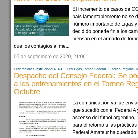
El incremento de casos de COV
país lamentablemente no se de
número importante de Ligas 
Mas de 160 Ligas + Federaciones:
Actualizado con información del
decidido ponerle fin a los ca
Domingo 04/10.
piensan en el armado de torn
que los contagios al me...
05 de septiembre de 2020, 21:06
Federaciones
Institucional AFA-CF-Fed-Ligas
Torneo Federal C
Torneo Regional
T
Despacho del Consejo Federal: Se pos
a los entrenamientos en el Torneo Reg
Octubre
La comunicación ya fue enviad
que sucedió con el Federal A 
ascenso del fútbol argentino, 
para el retorno a las práctica
Federal Amateur ha quedado e