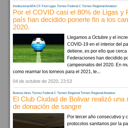
Institucional AFA-CF-Fed-Ligas
Torneo Federal C
Torneo Regional Amateur
Por el COVID casi el 80% de Ligas y 
país han decidido ponerle fin a los c
2020.
Llegamos a Octubre y el incr
COVID-19 en el interior del p
detiene, es por ello que cerca
Federaciones han decidido pon
campeonatos del 2020. En mu
como rearmar los torneos para el 2021, te...
04 de octubre de 2020, 23:53
Buenos Aires
Torneo Federal C
Torneo Regional
Torneo Regional Amateur
El Club Ciudad de Bolivar realizó un
de donación de sangre
Por tercer año consecutivo y 
protocolos sanitarios por la 