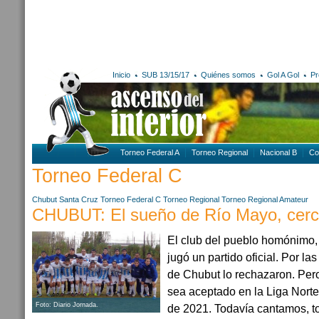
Inicio
SUB 13/15/17
Quiénes somos
Gol A Gol
Pr
Torneo Federal A
Torneo Regional
Nacional B
Co
Torneo Federal C
Chubut
Santa Cruz
Torneo Federal C
Torneo Regional
Torneo Regional Amateur
CHUBUT: El sueño de Río Mayo, cerc
El club del pueblo homónimo,
jugó un partido oficial. Por las
de Chubut lo rechazaron. Per
sea aceptado en la Liga Norte
Foto: Diario Jornada.
de 2021. Todavía cantamos, to