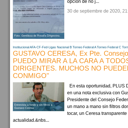
opción de no j...
30 de septiembre de 2020, 21
Foto: Gentileza de Rosalía DAgostino.
Institucional AFA-CF-Fed-Ligas
Nacional B
Torneo Federal A
Torneo Federal C
Tor
GUSTAVO CERESA, Ex Pte. Consejo 
PUEDO MIRAR A LA CARA A TODO
DIRIGENTES. MUCHOS NO PUED
CONMIGO"
En esta oportunidad, PLUS
en una nota exclusiva con Gu
Presidente del Consejo Federa
Entrevista a fondo y sin filtros a
un mano a mano sin filtros do
Gustavo Ceresa
tocar, un Ceresa transparente
actualidad.&nbs...