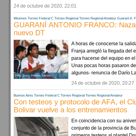
24 de octubre de 2020, 22:01
Misiones
Torneo Federal C
Torneo Regional
Torneo Regional Amateur
Guaraní A. F
GUARANÍ ANTONIO FRANCO: Nazare
nuevo DT
A horas de conocerse la salid
Franja arregló la llegada del e
para hacerse del equipo en e
Unas pocas horas pasaron des
algunos- renuncia de Darío La
Foto: Diario Primera Edición.
24 de octubre de 2020, 20:27
Buenos Aires
Torneo Federal C
Torneo Regional
Torneo Regional Amateur
Con testeos y protocolo de AFA, el C
Bolivar vuelve a los entrenamientos
En coincidencia con su aniver
conjunto de la provincia de Bu
primeros testeos al plantel Do