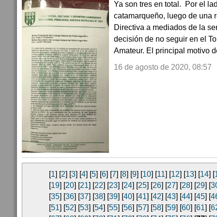
Ya son tres en total. Por el la
catamarqueño, luego de una 
Directiva a mediados de la s
decisión de no seguir en el T
Amateur. El principal motivo d
16 de agosto de 2020, 08:57
[
1
] [
2
] [
3
] [
4
] [
5
] [
6
] [
7
] [
8
] [
9
] [
10
] [
11
] [
12
] [
13
] [
14
] [
[
19
] [
20
] [
21
] [
22
] [
23
] [
24
] [
25
] [
26
] [
27
] [
28
] [
29
] [
3
[
35
] [
36
] [
37
] [
38
] [
39
] [
40
] [
41
] [
42
] [
43
] [
44
] [
45
] [
4
[
51
] [
52
] [
53
] [
54
] [
55
] [
56
] [
57
] [
58
] [
59
] [
60
] [
61
] [
6