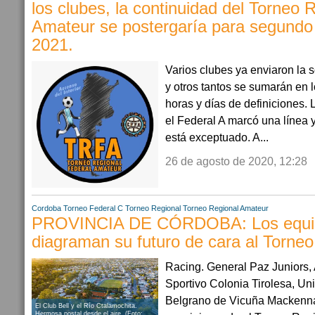
los clubes, la continuidad del Torneo 
Amateur se postergaría para segundo
2021.
Varios clubes ya enviaron la s
y otros tantos se sumarán en 
horas y días de definiciones. 
el Federal A marcó una línea 
está exceptuado. A...
26 de agosto de 2020, 12:28
Cordoba
Torneo Federal C
Torneo Regional
Torneo Regional Amateur
PROVINCIA DE CÓRDOBA: Los equip
diagraman su futuro de cara al Torneo
Racing. General Paz Juniors, 
Sportivo Colonia Tirolesa, Uni
Belgrano de Vicuña Mackenna
El Club Bell y el Río Ctalamochita.
Hermosa postal desde el aire. (Foto: