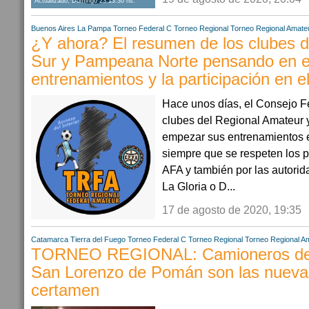
Actualizado, Domingo 23 13:30 hs.
Buenos Aires
La Pampa
Torneo Federal C
Torneo Regional
Torneo Regional Amate
¿Y ahora? El resumen de los clubes 
Sur y Pampeana Norte pensando en el
entrenamientos y la participación en e
Hace unos días, el Consejo Fe
clubes del Regional Amateur y a
empezar sus entrenamientos e
siempre que se respeten los 
AFA y también por las autorid
La Gloria o D...
17 de agosto de 2020, 19:35
Catamarca
Tierra del Fuego
Torneo Federal C
Torneo Regional
Torneo Regional A
TORNEO REGIONAL: Camioneros de 
San Lorenzo de Pomán son las nuevas
certamen