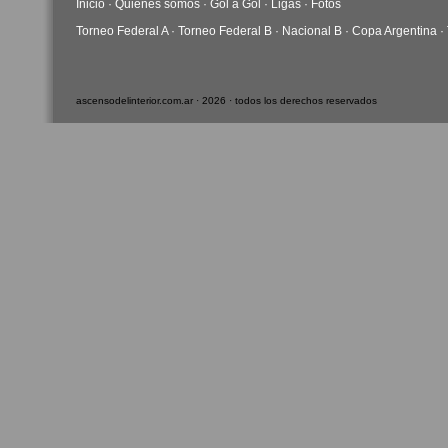
Inicio
·
Quiénes somos
·
Gol a Gol
·
Ligas
·
Fotos
Torneo Federal A
·
Torneo Federal B
·
Nacional B
·
Copa Argentina
·
ascensodelinterior.com.ar · 2026 · todos los derechos reservados