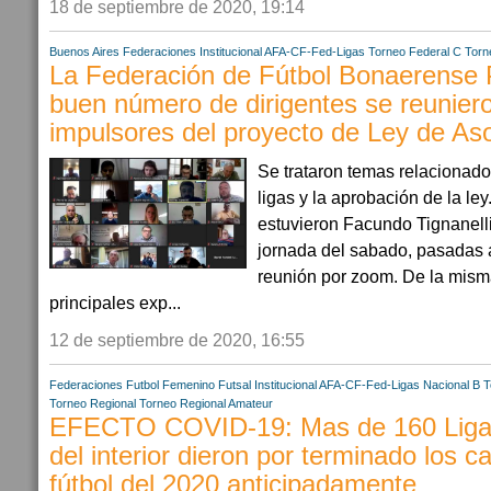
18 de septiembre de 2020, 19:14
Buenos Aires
Federaciones
Institucional AFA-CF-Fed-Ligas
Torneo Federal C
Torn
La Federación de Fútbol Bonaerense
buen número de dirigentes se reuniero
impulsores del proyecto de Ley de Aso
Se trataron temas relacionados
ligas y la aprobación de la le
estuvieron Facundo Tignanelli
jornada del sabado, pasadas 
reunión por zoom. De la mism
principales exp...
12 de septiembre de 2020, 16:55
Federaciones
Futbol Femenino
Futsal
Institucional AFA-CF-Fed-Ligas
Nacional B
T
Torneo Regional
Torneo Regional Amateur
EFECTO COVID-19: Mas de 160 Ligas
del interior dieron por terminado los
fútbol del 2020 anticipadamente