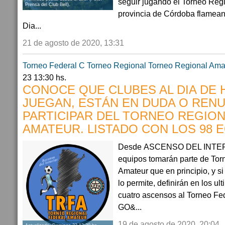
seguir jugando el Torneo Regi
Prensa del Club Bell).
provincia de Córdoba flameand
Dia...
21 de agosto de 2020, 13:31
Torneo Federal C
Torneo Regional
Torneo Regional Ama
23 13:30 hs.
CONOCE QUE CLUBES AL DIA DE 
JUEGAN, ESTÁN EN DUDA O REN
PARTICIPAR DEL TORNEO REGIO
AMATEUR. LISTADO CON LOS 98 
Desde ASCENSO DEL INTERI
equipos tomarán parte de Tor
Amateur que en principio, y 
lo permite, definirán en los u
cuatro ascensos al Torneo F
GO&...
19 de agosto de 2020, 20:04