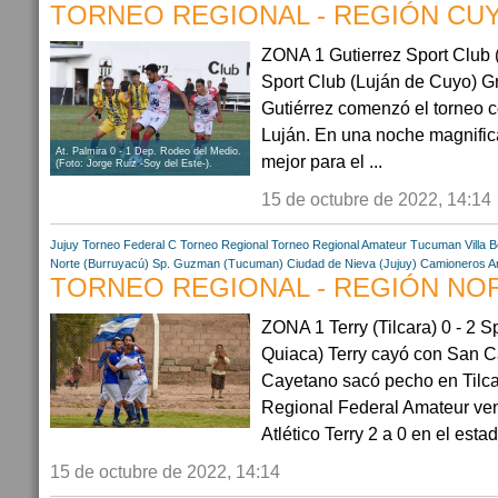
TORNEO REGIONAL - REGIÓN CUYO
ZONA 1 Gutierrez Sport Club (
Sport Club (Luján de Cuyo) G
Gutiérrez comenzó el torneo 
Luján. En una noche magnific
At. Palmira 0 - 1 Dep. Rodeo del Medio.
mejor para el ...
(Foto: Jorge Ruiz -Soy del Este-).
15 de octubre de 2022, 14:14
Jujuy
Torneo Federal C
Torneo Regional
Torneo Regional Amateur
Tucuman
Villa 
Norte (Burruyacú)
Sp. Guzman (Tucuman)
Ciudad de Nieva (Jujuy)
Camioneros Ar
TORNEO REGIONAL - REGIÓN NORT
ZONA 1 Terry (Tilcara) 0 - 2 
Quiaca) Terry cayó con San C
Cayetano sacó pecho en Tilcara
Regional Federal Amateur ven
Atlético Terry 2 a 0 en el estadi
15 de octubre de 2022, 14:14