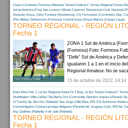
Chaco
Corrientes
Formosa
Misiones
Torneo Federal C
Torneo Regional
Torneo Re
Sol de América (Fsa)
San Lorenzo (Monte Caseros)
Resistencia Ctral.
Nacional (P
Huracán (Goya, Ctes)
Fontana (Resistencia, Ch)
Ferroviario (Corrientes)
Dep. Com
(Pto.Vilelas)
Defensores (Formosa)
Central Goya (Goya)
Alianza (Campo Largo)
TORNEO REGIONAL - REGIÓN LIT
Fecha 1
ZONA 1 Sol de América (Form
(Formosa) Foto: Formosa Fut
"Defe" Sol de América y Def
igualaron 1 a 1 en el inicio de
Regional Amateur. No se sacar
Foto: Formosa Futbol.
15 de octubre de 2022, 14:14
Entre Rios
Fed. C Lit.Sur
Regional
Santa Fe
T.Reg. Lit.Sur
Torneo Federal C
Torne
Studebaker (Villa Cañás)
Sta.María Oro (Concordia)
Sportivo Urquiza (Paraná)
Sp.
(V.Tuerto)
Sp. Ben Hur (Rafaela)
San Jorge (Villa Elisa, ER)
S.D.Achirense
Naútico 
Coronel Aguirre
Central Larroque
Belgrano (Paraná)
Atl. Uruguay (CdU, ER)
Atl. C
Arg. Quilmes (Rafaela)
9 de Julio (Rafaela)
TORNEO REGIONAL - REGIÓN LITO
Fecha 1