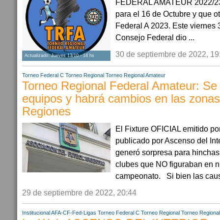
FEDERAL AMATEUR 2022/23, c
para el 16 de Octubre y que o
Federal A 2023. Este viernes 
Consejo Federal dio ...
30 de septiembre de 2022, 19
Actualizado: Jueves 13/10 - 14 hs
Torneo Federal C
Torneo Regional
Torneo Regional Amateur
Torneo Regional Federal Amateur: S
equipos y habrá cambios en las zonas
Regiones
El Fixture OFICIAL emitido po
publicado por Ascenso del Int
generó sorpresa para hinchas 
clubes que NO figuraban en n
campeonato. Si bien las causa
29 de septiembre de 2022, 20:44
Institucional AFA-CF-Fed-Ligas
Torneo Federal C
Torneo Regional
Torneo Regiona