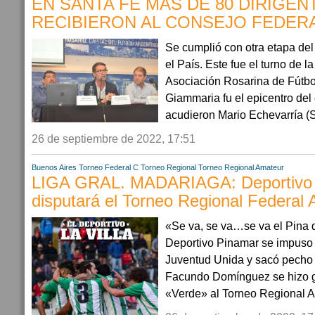
EN SANTA FE MAS DE 80 DIRIGEN
RECIBIERON AL CONSEJO FEDER
Se cumplió con otra etapa de
el País. Este fue el turno de 
Asociación Rosarina de Fútbol
Giammaria fu el epicentro del
acudieron Mario Echevarría (S
26 de septiembre de 2022, 17:51
Buenos Aires
Torneo Federal C
Torneo Regional
Torneo Regional Amateur
LIGA GRAL. MADARIAGA: Deportivo
disputará el Torneo Regional Federal
«Se va, se va…se va el Pina 
Deportivo Pinamar se impuso 
Juventud Unida y sacó pecho 
Facundo Domínguez se hizo gig
«Verde» al Torneo Regional A