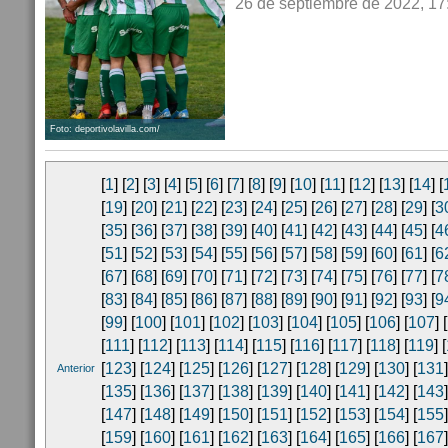
26 de septiembre de 2022, 17
Foto: deportivolavilla.com/
[
1
] [
2
] [
3
] [
4
] [
5
] [
6
] [
7
] [
8
] [
9
] [
10
] [
11
] [
12
] [
13
] [
14
] [
[
19
] [
20
] [
21
] [
22
] [
23
] [
24
] [
25
] [
26
] [
27
] [
28
] [
29
] [
3
[
35
] [
36
] [
37
] [
38
] [
39
] [
40
] [
41
] [
42
] [
43
] [
44
] [
45
] [
4
[
51
] [
52
] [
53
] [
54
] [
55
] [
56
] [
57
] [
58
] [
59
] [
60
] [
61
] [
6
[
67
] [
68
] [
69
] [
70
] [
71
] [
72
] [
73
] [
74
] [
75
] [
76
] [
77
] [
7
[
83
] [
84
] [
85
] [
86
] [
87
] [
88
] [
89
] [
90
] [
91
] [
92
] [
93
] [
9
[
99
] [
100
] [
101
] [
102
] [
103
] [
104
] [
105
] [
106
] [
107
] [
[
111
] [
112
] [
113
] [
114
] [
115
] [
116
] [
117
] [
118
] [
119
] [
[
123
] [
124
] [
125
] [
126
] [
127
] [
128
] [
129
] [
130
] [
131
]
Anterior
[
135
] [
136
] [
137
] [
138
] [
139
] [
140
] [
141
] [
142
] [
143
]
[
147
] [
148
] [
149
] [
150
] [
151
] [
152
] [
153
] [
154
] [
155
]
[
159
] [
160
] [
161
] [
162
] [
163
] [
164
] [
165
] [
166
] [
167
]