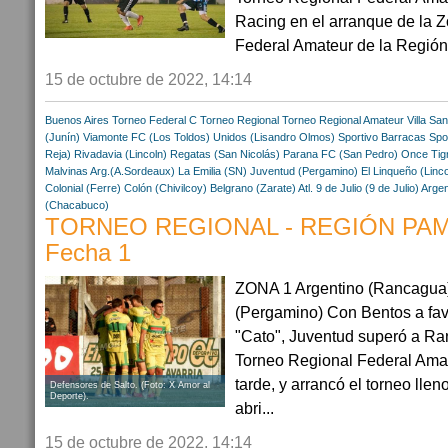
Racing en el arranque de la 
Federal Amateur de la Región
15 de octubre de 2022, 14:14
Buenos Aires
Torneo Federal C
Torneo Regional
Torneo Regional Amateur
Villa San
(Junín)
Viamonte FC (Los Toldos)
Unidos (Lisandro Olmos)
Sportivo Barracas
Spo
Reja)
Rivadavia (Lincoln)
Regatas (San Nicolás)
Parana FC (San Pedro)
Once Tigr
Malvinas Arg.(A.Sordeaux)
La Emilia (SN)
Juventud (Pergamino)
El Linqueño (Linco
Colonial (Ferre)
Colón (Chivilcoy)
Belgrano (Zarate)
Atl. 9 de Julio (9 de Julio)
Argen
(Chacabuco)
TORNEO REGIONAL - REGIÓN PA
Fecha 1
ZONA 1 Argentino (Rancagua)
(Pergamino) Con Bentos a fav
"Cato", Juventud superó a Ra
Torneo Regional Federal Amat
tarde, y arrancó el torneo llen
Defensores de Salto. (Foto: X Amor al
Deporte).
abri...
15 de octubre de 2022, 14:14