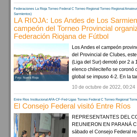
Federaciones
La Rioja
Torneo Federal C
Torneo Regional
Torneo Regional Amateu
Sarmientos)
LA RIOJA: Los Andes de Los Sarmien
campeón del Torneo Provincial organi
Federación Riojana de Fútbol
Los Andes el campeón provinci
del Provincial de Clubes, est
(Liga del Sur) derrotó por 2 a
elenco chileciteño se coronó
global se impuso 4-2. En la tar
Foto: Nueva Rioja
10 de octubre de 2022, 00:24
Entre Rios
Institucional AFA-CF-Fed-Ligas
Torneo Federal C
Torneo Regional
Torn
El Consejo Federal visitó Entre Ríos
REPRESENTANTES DEL C
REUNIERON EN PARANÁ CO
sábado el Consejo Federal rea