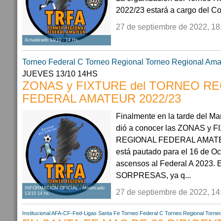
2022/23 estará a cargo del Co
27 de septiembre de 2022, 18
Actualizado 13/10 - 14 Hs.
Torneo Federal C
Torneo Regional
Torneo Regional Ama
JUEVES 13/10 14HS
ZONAS y FIXTURE del TORNEO R
FEDERAL AMATEUR 2022/23
Finalmente en la tarde del Ma
dió a conocer las ZONAS y
REGIONAL FEDERAL AMATEUR
está pautado para el 16 de Oc
ascensos al Federal A 2023. 
SORPRESAS, ya q...
INFORMACIÓN OFICIAL - Modificado
27 de septiembre de 2022, 14
13/10 14 hs.
Institucional AFA-CF-Fed-Ligas
Santa Fe
Torneo Federal C
Torneo Regional
Torneo