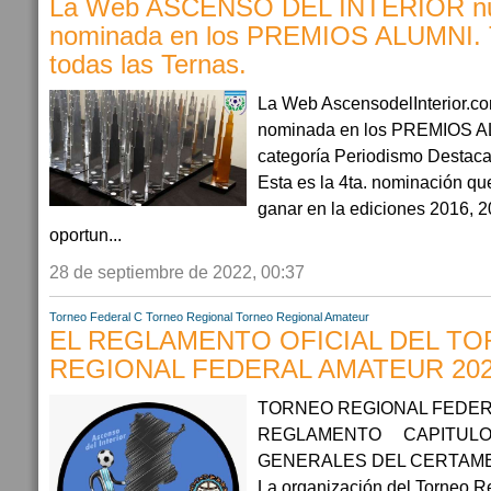
La Web ASCENSO DEL INTERIOR n
nominada en los PREMIOS ALUMNI. 
todas las Ternas.
La Web AscensodelInterior.c
nominada en los PREMIOS AL
categoría Periodismo Destaca
Esta es la 4ta. nominación qu
ganar en la ediciones 2016, 2
oportun...
28 de septiembre de 2022, 00:37
Torneo Federal C
Torneo Regional
Torneo Regional Amateur
EL REGLAMENTO OFICIAL DEL T
REGIONAL FEDERAL AMATEUR 202
TORNEO REGIONAL FEDERA
REGLAMENTO CAPITULO 
GENERALES DEL CERTAME
La organización del Torneo R