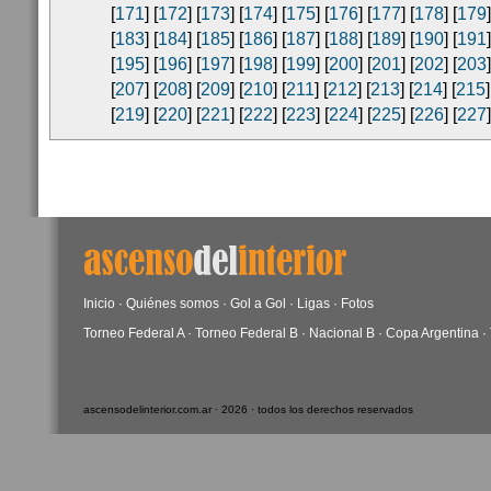
[
171
] [
172
] [
173
] [
174
] [
175
] [
176
] [
177
] [
178
] [
179
]
[
183
] [
184
] [
185
] [
186
] [
187
] [
188
] [
189
] [
190
] [
191
]
[
195
] [
196
] [
197
] [
198
] [
199
] [
200
] [
201
] [
202
] [
203
]
[
207
] [
208
] [
209
] [
210
] [
211
] [
212
] [
213
] [
214
] [
215
]
[
219
] [
220
] [
221
] [
222
] [
223
] [
224
] [
225
] [
226
] [
227
]
Inicio
·
Quiénes somos
·
Gol a Gol
·
Ligas
·
Fotos
Torneo Federal A
·
Torneo Federal B
·
Nacional B
·
Copa Argentina
·
ascensodelinterior.com.ar · 2026 · todos los derechos reservados