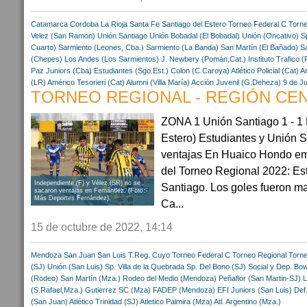
Catamarca
Cordoba
La Rioja
Santa Fe
Santiago del Estero
Torneo Federal C
Torne
Velez (San Ramon)
Unión Santiago
Unión Bobadal (El Bobadal)
Unión (Oncativo)
S
Cuarto)
Sarmiento (Leones, Cba.)
Sarmiento (La Banda)
San Martín (El Bañado)
S
(Chepes)
Los Andes (Los Sarmientos)
J. Newbery (Pomán,Cat.)
Instituto Trafico (
Paz Juniors (Cba)
Estudiantes (Sgo.Est.)
Colon (C.Caroya)
Atlético Policial (Cat)
A
(LR)
Américo Tesorieri (Cat)
Alumni (Villa María)
Acción Juvenil (G.Deheza)
9 de Ju
TORNEO REGIONAL - REGIÓN CENT
ZONA 1 Unión Santiago 1 - 1 
Estero) Estudiantes y Unión 
ventajas En Huaico Hondo empa
del Torneo Regional 2022: Es
Independiente (F) y Vélez (SR) no se
Santiago. Los goles fueron m
sacaron ventajas en Fernández. (Foto:
Más Deportes Fernández).
Ca...
15 de octubre de 2022, 14:14
Mendoza
San Juan
San Luis
T.Reg. Cuyo
Torneo Federal C
Torneo Regional
Torne
(SJ)
Unión (San Luis)
Sp. Villa de la Quebrada
Sp. Del Bono (SJ)
Social y Dep. Bo
(Rodeo)
San Martín (Mza.)
Rodeo del Medio (Mendoza)
Peñaflor (San Martin-SJ)
L
(S.Rafael,Mza.)
Gutierrez SC (Mza)
FADEP (Mendoza)
EFI Juniors (San Luis)
Def
(San Juan)
Atlético Trinidad (SJ)
Atletico Palmira (Mza)
Atl. Argentino (Mza.)