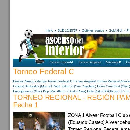
Inicio
SUB 13/15/17
Quiénes somos
Gol A Gol
Pr
Torneo Federal A
Torneo Regional
Nacional B
Co
Torneo Federal C
Buenos Aires
La Pampa
Torneo Federal C
Torneo Regional
Torneo Regional Amate
Castex)
Kimberley (Mar del Plata)
Indep´te (San Cayetano)
Ferro Carril Sud (Olav.
Embajadores (Olav.)
Dep. Mac Allister (Santa Rosa)
Bella Vista (BB)
Alvear FC (Int.
TORNEO REGIONAL - REGIÓN PAM
Fecha 1
ZONA 1 Alvear Football Club (I
(Eduardo Castex) Alvear debu
Torneo Regional Federal Amat