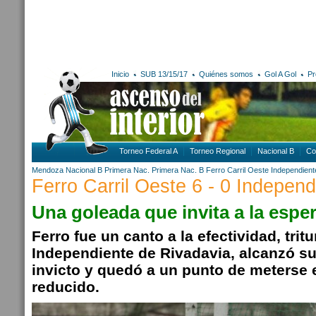
Inicio
SUB 13/15/17
Quiénes somos
Gol A Gol
Pr
Torneo Federal A
Torneo Regional
Nacional B
Co
Mendoza
Nacional B
Primera Nac.
Primera Nac. B
Ferro Carril Oeste
Independient
Ferro Carril Oeste 6 - 0 Independ
Una goleada que invita a la espe
Ferro fue un canto a la efectividad, tritu
Independiente de Rivadavia, alcanzó su
invicto y quedó a un punto de meterse 
reducido.