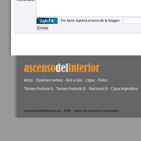
Por favor ingresá el texto de la imagen:
Inicio
·
Quiénes somos
·
Gol a Gol
·
Ligas
·
Fotos
Torneo Federal A
·
Torneo Federal B
·
Nacional B
·
Copa Argentina
·
ascensodelinterior.com.ar · 2026 · todos los derechos reservados