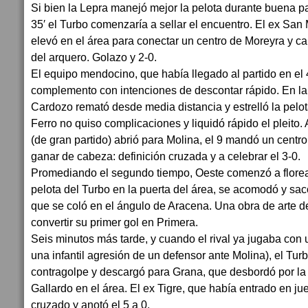
Si bien la Lepra manejó mejor la pelota durante buena pa
35′ el Turbo comenzaría a sellar el encuentro. El ex Sa
elevó en el área para conectar un centro de Moreyra y c
del arquero. Golazo y 2-0.
El equipo mendocino, que había llegado al partido en el 4°
complemento con intenciones de descontar rápido. En la
Cardozo remató desde media distancia y estrelló la pelot
Ferro no quiso complicaciones y liquidó rápido el pleito.
(de gran partido) abrió para Molina, el 9 mandó un centro 
ganar de cabeza: definición cruzada y a celebrar el 3-0.
Promediando el segundo tiempo, Oeste comenzó a florear
pelota del Turbo en la puerta del área, se acomodó y s
que se coló en el ángulo de Aracena. Una obra de arte d
convertir su primer gol en Primera.
Seis minutos más tarde, y cuando el rival ya jugaba con 
una infantil agresión de un defensor ante Molina), el T
contragolpe y descargó para Grana, que desbordó por la
Gallardo en el área. El ex Tigre, que había entrado en jue
cruzado y anotó el 5 a 0.