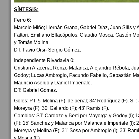
SÍNTESIS:
Ferro 6:
Marcelo Miño; Hernán Grana, Gabriel Díaz, Juan Sills y 
Fattori, Emiliano Ellacópulos, Claudio Mosca, Gastón M
y Tomás Molina.
DT: Favio Orsi- Sergio Gómez.
Independiente Rivadavia 0:
Cristian Aracena; Renzo Malanca, Alejandro Rébola, Jua
Godoy; Lucas Ambrogio, Facundo Fabello, Sebastián Ma
Mauricio Asenjo y Daniel Imperiale.
DT: Gabriel Gómez.
Goles: PT: 5' Molina (F), de penal; 34' Rodríguez (F). ST: 
Moreyra (F); 30' Gallardo (F); 43' Ramis (F).
Cambios: ST: Cardozo y Berti por Mayorga y Godoy (I); 1
(F); 15' Sánchez y Malanca por Malanca e Imperiale (I); 2
Moreyra y Molina (F); 31' Sosa por Ambrogio (I); 33' Ra
y Mosca (F).