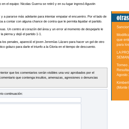
n el equipo: Nicolas Guerra se retiró y en su lugar ingresó Agustin
y a pararse más adelante para intentar empatar el encuentro. Por el lado de
a a contar con alguna chance de contra que le permita liquidar el partido.
Sancion
 cosas. Un centro al corazón del área y un error al momento de despejarlo le
a pierna y dejó el partido 1-1.
Modific
que ent
 los penales, apareció el joven Jeremías Lázaro para hacer un gol de otro
para lo
ntico golazo para darle el triunfo a la Gloria en el tiempo de descuento.
LA PRO
SEMAN
Torneo 
Resulta
Interior que los comentarios serán visibles una vez aprobados por el
Agosto
comentario que contenga insultos, amenazas, agresiones o denuncias
Kimberle
(Monte 
io continuación: