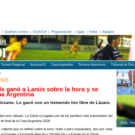
Quiénes somos
Gol A Gol
Programación
Ligas
Fotos
Equipos
Torneo Regional
Nacional B
Copa Argentina
Torneos Anteriores
Tribunal de Disci
s
anús
: le ganó a Lanús sobre la hora y se
pa Argentina
Rosario. Lo ganó con un tremendo tiro libre de Lázaro.
idad este sábado. La Gloria se jugaba uno de los partidos más importantes del
de final de la Copa Argentina 2026.
Foto: Pr
y caliente que se definió sobre la hora. Hubo cuatro expulsados, dos por cada
 el Granate y Fernando Alarcón y Hernán De La Fuente en la Gloria.