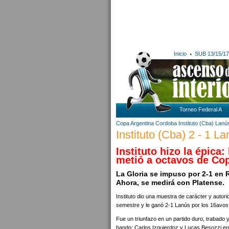
Inicio
SUB 13/15/17
Torneo Federal A
Copa Argentina
Cordoba
Instituto (Cba)
Lanú
Instituto (Cba) 2 - 1 L
Instituto hizo la épica
metió a octavos de Co
La Gloria se impuso por 2-1 en 
Ahora, se medirá con Platense.
Instituto dio una muestra de carácter y autor
semestre y le ganó 2-1 Lanús por los 16avos 
Fue un triunfazo en un partido duro, trabado 
bando: Carlos Izquierdoz y Lucas Besozzi en