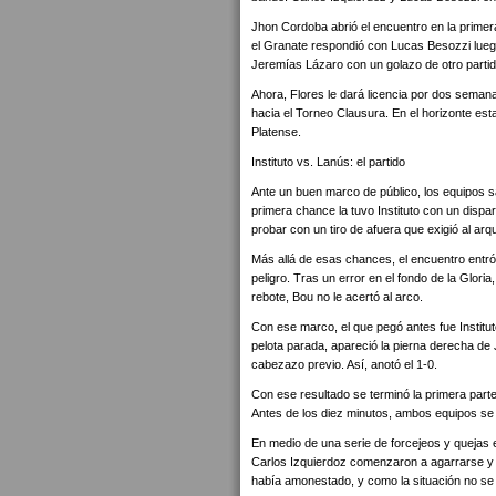
Jhon Cordoba abrió el encuentro en la primer
el Granate respondió con Lucas Besozzi luego 
Jeremías Lázaro con un golazo de otro partido p
Ahora, Flores le dará licencia por dos semana
hacia el Torneo Clausura. En el horizonte est
Platense.
Instituto vs. Lanús: el partido
Ante un buen marco de público, los equipos sal
primera chance la tuvo Instituto con un dispa
probar con un tiro de afuera que exigió al arqu
Más allá de esas chances, el encuentro entró
peligro. Tras un error en el fondo de la Glori
rebote, Bou no le acertó al arco.
Con ese marco, el que pegó antes fue Instituto
pelota parada, apareció la pierna derecha de
cabezazo previo. Así, anotó el 1-0.
Con ese resultado se terminó la primera par
Antes de los diez minutos, ambos equipos se
En medio de una serie de forcejeos y quejas e
Carlos Izquierdoz comenzaron a agarrarse y a
había amonestado, y como la situación no se