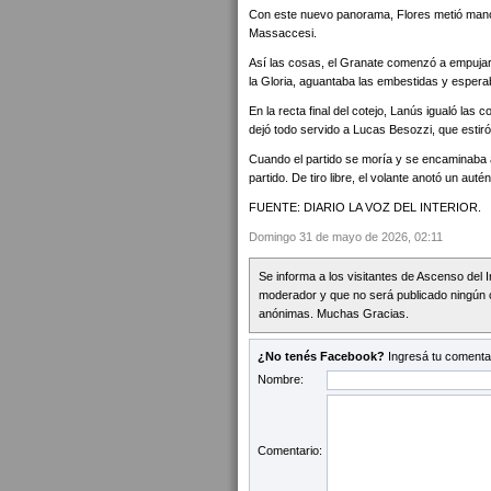
Con este nuevo panorama, Flores metió mano e
Massaccesi.
Así las cosas, el Granate comenzó a empujar 
la Gloria, aguantaba las embestidas y esperab
En la recta final del cotejo, Lanús igualó las
dejó todo servido a Lucas Besozzi, que estiró l
Cuando el partido se moría y se encaminaba a
partido. De tiro libre, el volante anotó un auté
FUENTE: DIARIO LA VOZ DEL INTERIOR.
Domingo 31 de mayo de 2026, 02:11
Se informa a los visitantes de Ascenso del 
moderador y que no será publicado ningún 
anónimas. Muchas Gracias.
¿No tenés Facebook?
Ingresá tu comentar
Nombre:
Comentario: