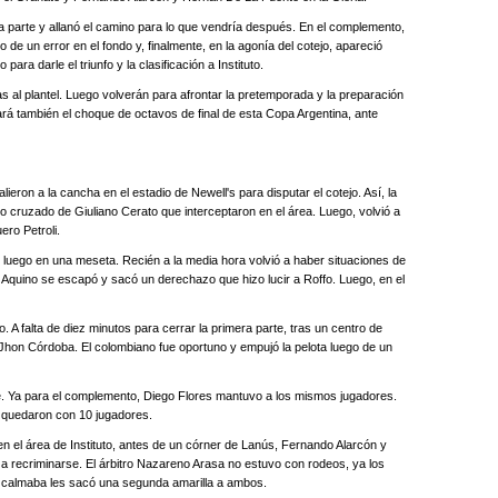
a parte y allanó el camino para lo que vendría después. En el complemento,
de un error en el fondo y, finalmente, en la agonía del cotejo, apareció
ara darle el triunfo y la clasificación a Instituto.
s al plantel. Luego volverán para afrontar la pretemporada y la preparación
ará también el choque de octavos de final de esta Copa Argentina, ante
ieron a la cancha en el estadio de Newell's para disputar el cotejo. Así, la
ro cruzado de Giuliano Cerato que interceptaron en el área. Luego, volvió a
ero Petroli.
 luego en una meseta. Recién a la media hora volvió a haber situaciones de
a, Aquino se escapó y sacó un derechazo que hizo lucir a Roffo. Luego, en el
. A falta de diez minutos para cerrar la primera parte, tras un centro de
 Jhon Córdoba. El colombiano fue oportuno y empujó la pelota luego de un
te. Ya para el complemento, Diego Flores mantuvo a los mismos jugadores.
 quedaron con 10 jugadores.
n el área de Instituto, antes de un córner de Lanús, Fernando Alarcón y
 recriminarse. El árbitro Nazareno Arasa no estuvo con rodeos, ya los
 calmaba les sacó una segunda amarilla a ambos.