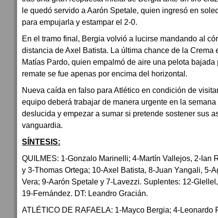
le quedó servido a Aarón Spetale, quien ingresó en sole
para empujarla y estampar el 2-0.
En el tramo final, Bergia volvió a lucirse mandando al c
distancia de Axel Batista. La última chance de la Crema 
Matías Pardo, quien empalmó de aire una pelota bajada p
remate se fue apenas por encima del horizontal.
Nueva caída en falso para Atlético en condición de visita
equipo deberá trabajar de manera urgente en la semana
deslucida y empezar a sumar si pretende sostener sus as
vanguardia.
SÍNTESIS:
QUILMES: 1-Gonzalo Marinelli; 4-Martín Vallejos, 2-Ian
y 3-Thomas Ortega; 10-Axel Batista, 8-Juan Yangali, 5-Ag
Vera; 9-Aarón Spetale y 7-Lavezzi. Suplentes: 12-Glelle
19-Fernández. DT: Leandro Gracián.
ATLÉTICO DE RAFAELA: 1-Mayco Bergia; 4-Leonardo Fl