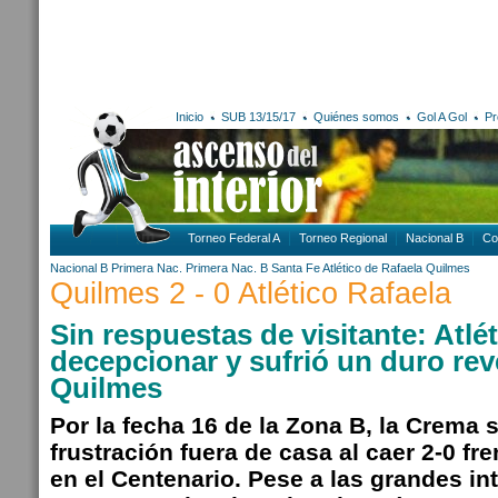
Inicio
SUB 13/15/17
Quiénes somos
Gol A Gol
Pr
Torneo Federal A
Torneo Regional
Nacional B
Co
Nacional B
Primera Nac.
Primera Nac. B
Santa Fe
Atlético de Rafaela
Quilmes
Quilmes 2 - 0 Atlético Rafaela
Sin respuestas de visitante: Atlét
decepcionar y sufrió un duro rev
Quilmes
Por la fecha 16 de la Zona B, la Crema
frustración fuera de casa al caer 2-0 fr
en el Centenario. Pese a las grandes i