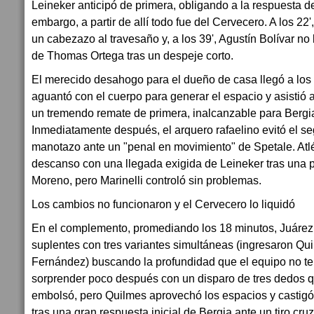
Leineker anticipó de primera, obligando a la respuesta d
embargo, a partir de allí todo fue del Cervecero. A los 22
un cabezazo al travesaño y, a los 39', Agustín Bolívar no
de Thomas Ortega tras un despeje corto.
El merecido desahogo para el dueño de casa llegó a los
aguantó con el cuerpo para generar el espacio y asistió 
un tremendo remate de primera, inalcanzable para Bergia
Inmediatamente después, el arquero rafaelino evitó el 
manotazo ante un "penal en movimiento" de Spetale. Atlé
descanso con una llegada exigida de Leineker tras una 
Moreno, pero Marinelli controló sin problemas.
Los cambios no funcionaron y el Cervecero lo liquidó
En el complemento, promediando los 18 minutos, Juárez
suplentes con tres variantes simultáneas (ingresaron Qu
Fernández) buscando la profundidad que el equipo no te
sorprender poco después con un disparo de tres dedos q
embolsó, pero Quilmes aprovechó los espacios y castigó 
tras una gran respuesta inicial de Bergia ante un tiro cru