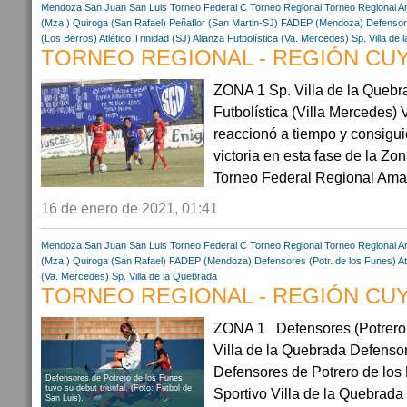
Mendoza
San Juan
San Luis
Torneo Federal C
Torneo Regional
Torneo Regional A
(Mza.)
Quiroga (San Rafael)
Peñaflor (San Martin-SJ)
FADEP (Mendoza)
Defensor
(Los Berros)
Atlético Trinidad (SJ)
Alianza Futbolística (Va. Mercedes)
Sp. Villa de
TORNEO REGIONAL - REGIÓN CUYO
ZONA 1 Sp. Villa de la Quebra
Futbolística (Villa Mercedes) 
reaccionó a tiempo y consigu
victoria en esta fase de la Zo
Torneo Federal Regional Amate
16 de enero de 2021, 01:41
Mendoza
San Juan
San Luis
Torneo Federal C
Torneo Regional
Torneo Regional A
(Mza.)
Quiroga (San Rafael)
FADEP (Mendoza)
Defensores (Potr. de los Funes)
At
(Va. Mercedes)
Sp. Villa de la Quebrada
TORNEO REGIONAL - REGIÓN CUYO
ZONA 1 Defensores (Potrero d
Villa de la Quebrada Defenso
Defensores de Potrero de los
Defensores de Potrero de los Funes
tuvo su debut triunfal. (Foto: Fútbol de
Sportivo Villa de la Quebrada
San Luis).