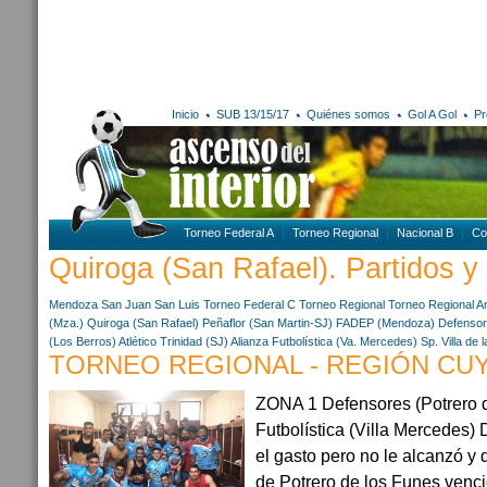
Inicio
SUB 13/15/17
Quiénes somos
Gol A Gol
Pr
Torneo Federal A
Torneo Regional
Nacional B
Co
Quiroga (San Rafael). Partidos y 
Mendoza
San Juan
San Luis
Torneo Federal C
Torneo Regional
Torneo Regional A
(Mza.)
Quiroga (San Rafael)
Peñaflor (San Martin-SJ)
FADEP (Mendoza)
Defensor
(Los Berros)
Atlético Trinidad (SJ)
Alianza Futbolística (Va. Mercedes)
Sp. Villa de
TORNEO REGIONAL - REGIÓN CUYO
ZONA 1 Defensores (Potrero d
Futbolística (Villa Mercedes)
el gasto pero no le alcanzó y
de Potrero de los Funes venci