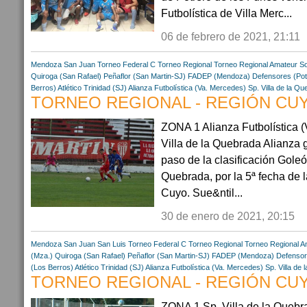
Futbolística de Villa Merc...
06 de febrero de 2021, 21:11
Mendoza
San Juan
Torneo Federal C
Torneo Regional
Torneo Regional Amateur
So
Quiroga (San Rafael)
Peñaflor (San Martin-SJ)
FADEP (Mendoza)
Defensores (Pot
Berros)
Atlético Trinidad (SJ)
Alianza Futbolística (Va. Mercedes)
Sp. Villa de la Q
TORNEO REGIONAL - REGIÓN CUYO
ZONA 1 Alianza Futbolística (V
Villa de la Quebrada Alianza g
paso de la clasificación Goleó 
Quebrada, por la 5ª fecha de 
Cuyo. Sue&ntil...
30 de enero de 2021, 20:15
Mendoza
San Juan
San Luis
Torneo Federal C
Torneo Regional
Torneo Regional A
(Mza.)
Quiroga (San Rafael)
Peñaflor (San Martin-SJ)
FADEP (Mendoza)
Defensor
(Los Berros)
Atlético Trinidad (SJ)
Alianza Futbolística (Va. Mercedes)
Sp. Villa de
TORNEO REGIONAL - REGIÓN CUYO
ZONA 1 Sp. Villa de la Quebr