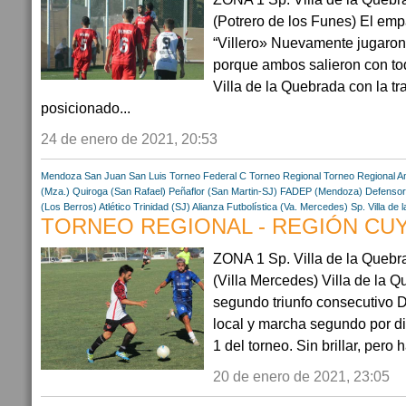
(Potrero de los Funes) El empa
“Villero» Nuevamente jugaron
porque ambos salieron con tod
Villa de la Quebrada con la tr
posicionado...
24 de enero de 2021, 20:53
Mendoza
San Juan
San Luis
Torneo Federal C
Torneo Regional
Torneo Regional A
(Mza.)
Quiroga (San Rafael)
Peñaflor (San Martin-SJ)
FADEP (Mendoza)
Defensor
(Los Berros)
Atlético Trinidad (SJ)
Alianza Futbolística (Va. Mercedes)
Sp. Villa de
TORNEO REGIONAL - REGIÓN CUYO
ZONA 1 Sp. Villa de la Quebr
(Villa Mercedes) Villa de la 
segundo triunfo consecutivo 
local y marcha segundo por di
1 del torneo. Sin brillar, pero 
20 de enero de 2021, 23:05