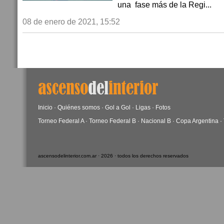
una fase más de la Regi...
08 de enero de 2021, 15:52
Inicio
·
Quiénes somos
·
Gol a Gol
·
Ligas
·
Fotos
Torneo Federal A
·
Torneo Federal B
·
Nacional B
·
Copa Argentina
·
ascensodelinterior.com.ar · 2026 · todos los derechos reservados