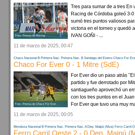
Tres para sumar de a tres En 
Racing de Córdoba goleó 3-0 
sumó tres puntos valiosos par
victoria en el torneo y quedó 
IVAN GOÑI - ...
Foto: Prensa de Racing.
11 de marzo de 2025, 00:47
Chaco
Nacional B
Primera Nac.
Primera Nac. B
Santiago del Estero
Chaco For Ev
Chaco For Ever 0 - 1 Mitre (SdE)
For Ever dio un paso atrás "E
partido y fue derrotado por Mit
santiagueño aprovechó un err
con los tres puntos en el Juan
For Ever que tuvo una muy ma
Foto: Prensa de Chaco For Ever.
11 de marzo de 2025, 00:05
Mendoza
Nacional B
Primera Nac.
Primera Nac. A
Dep. Maipú (Mza)
Ferro Carril 
Ferro Carril Oeste 2 - 0 Dep. Maipú (