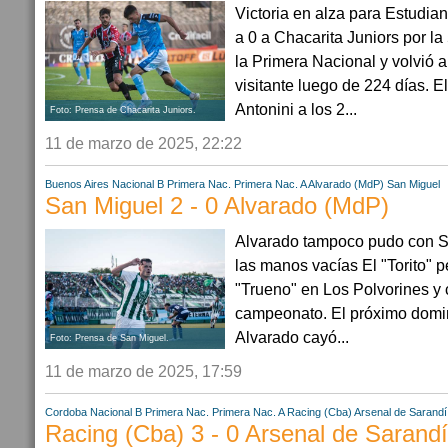
Victoria en alza para Estudian
a 0 a Chacarita Juniors por la
la Primera Nacional y volvió a
visitante luego de 224 días. E
Antonini a los 2...
Foto: Prensa de Chacarita Juniors.
11 de marzo de 2025, 22:22
Buenos Aires
Nacional B
Primera Nac.
Primera Nac. A
Alvarado (MdP)
San Miguel
San Miguel 2 - 0 Alvarado (MdP)
Alvarado tampoco pudo con S
las manos vacías El "Torito" p
"Trueno" en Los Polvorines y 
campeonato. El próximo domin
Alvarado cayó...
Foto: Prensa de San Miguel.
11 de marzo de 2025, 17:59
Cordoba
Nacional B
Primera Nac.
Primera Nac. A
Racing (Cba)
Arsenal de Sarandí
Racing (Cba) 3 - 0 Arsenal de Sarandí