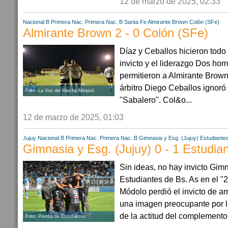
12 de marzo de 2025, 02:33
Nacional B
Primera Nac.
Primera Nac. B
Santa Fe
Almirante Brown
Colón (SFe)
Almirante Brown 2 - 0 Colón (SFe)
Díaz y Ceballos hicieron todo
invicto y el liderazgo Dos hor
permitieron a Almirante Brown
árbitro Diego Ceballos ignoró
Foto: La Voz del Hincha Mirasol.
"Sabalero". Col&o...
12 de marzo de 2025, 01:03
Jujuy
Nacional B
Primera Nac.
Primera Nac. B
Gimnasia y Esg. (Jujuy)
Estudiantes
Gimnasia y Esg. (Jujuy) 0 - 1 Estudian
Sin ideas, no hay invicto Gim
Estudiantes de Bs. As en el "
Módolo perdió el invicto de a
una imagen preocupante por la
de la actitud del complemento.
Foto: Prensa de Estudiantes.