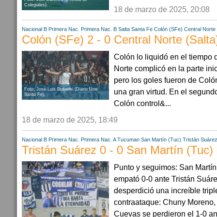
Colegiales).
18 de marzo de 2025, 20:08
Nacional B
Primera Nac.
Primera Nac. B
Salta
Santa Fe
Colón (SFe)
Central Norte 
Colón (SFe) 2 - 0 Central Norte (Salta
Colón lo liquidó en el tiempo 
Norte complicó en la parte inic
pero los goles fueron de Colón
Foto: José Luis Busiemi (Diario Uno
una gran virtud. En el segundo
Santa Fe).
Colón control&...
18 de marzo de 2025, 18:49
Nacional B
Primera Nac.
Primera Nac. A
Tucuman
San Martín (Tuc)
Tristán Suáre
Tristán Suárez 0 - 0 San Martín (Tuc)
Punto y seguimos: San Martín 
empató 0-0 ante Tristán Suár
desperdició una increíble trip
contraataque: Chuny Moreno,
Cuevas se perdieron el 1-0 ant