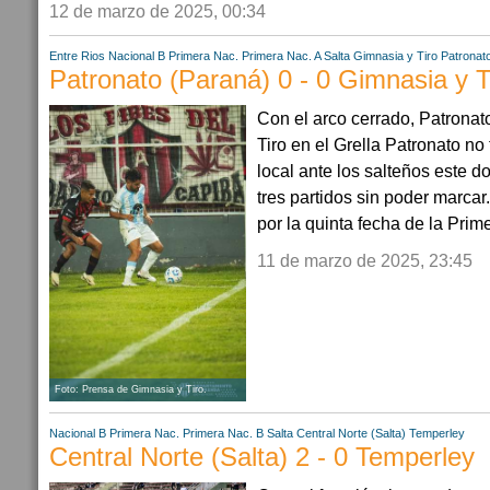
12 de marzo de 2025, 00:34
Entre Rios
Nacional B
Primera Nac.
Primera Nac. A
Salta
Gimnasia y Tiro
Patronat
Patronato (Paraná) 0 - 0 Gimnasia y T
Con el arco cerrado, Patrona
Tiro en el Grella Patronato no
local ante los salteños este d
tres partidos sin poder marcar
por la quinta fecha de la Primer
11 de marzo de 2025, 23:45
Foto: Prensa de Gimnasia y Tiro.
Nacional B
Primera Nac.
Primera Nac. B
Salta
Central Norte (Salta)
Temperley
Central Norte (Salta) 2 - 0 Temperley