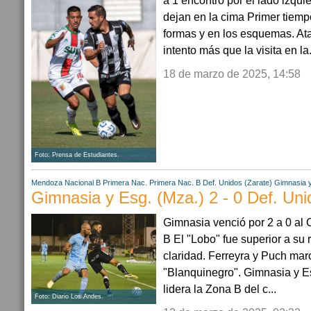
a 1 encontró por el lado izqui
dejan en la cima Primer tiemp
formas y en los esquemas. At
intento más que la visita en la.
18 de marzo de 2025, 14:58
Foto: Prensa de Estudiantes.
Mendoza
Nacional B
Primera Nac.
Primera Nac. B
Def. Unidos (Zarate)
Gimnasia y
Gimnasia y Esg. (Mza.) 2 - 0 Def. Uni
Gimnasia venció por 2 a 0 al 
B El "Lobo" fue superior a su 
claridad. Ferreyra y Puch marc
"Blanquinegro". Gimnasia y E
lidera la Zona B del c...
Foto: Diario Los Andes.