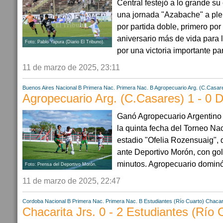
Central festejó a lo grande su
una jornada "Azabache" a plen
por partida doble, primero por
aniversario más de vida para l
Foto: Pablo Yapura (Diario El Tribuno).
por una victoria importante pa
11 de marzo de 2025, 23:11
Buenos Aires
Nacional B
Primera Nac.
Primera Nac. B
Agropecuario Arg. (C.Casar
Agropecuario Arg. (C.Casares) 1 - 0 
Ganó Agropecuario Argentino F
la quinta fecha del Torneo Nac
estadio "Ofelia Rozensuaig", d
ante Deportivo Morón, con gol
minutos. Agropecuario dominó 
Foto: Prensa del Deportivo Morón.
11 de marzo de 2025, 22:47
Cordoba
Nacional B
Primera Nac.
Primera Nac. B
Estudiantes (Río Cuarto)
Chacari
Chacarita Jrs. 0 - 2 Estudiantes (Río 