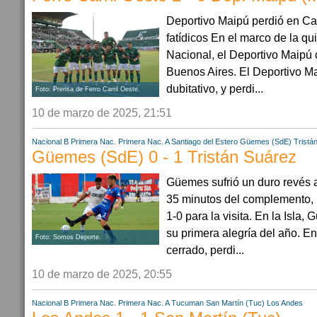
Deportivo Maipú perdió en Cab
fatídicos En el marco de la qu
Nacional, el Deportivo Maipú 
Buenos Aires. El Deportivo Ma
dubitativo, y perdi...
Foto: Prensa de Ferro Carril Oeste.
10 de marzo de 2025, 21:51
Nacional B
Primera Nac.
Primera Nac. A
Santiago del Estero
Güemes (SdE)
Tristá
Güemes (SdE) 0 - 1 Tristán Suárez
Güemes sufrió un duro revés a
35 minutos del complemento,
1-0 para la visita. En la Isla
su primera alegría del año. E
Foto: Somos Deporte.
cerrado, perdi...
10 de marzo de 2025, 20:55
Nacional B
Primera Nac.
Primera Nac. A
Tucuman
San Martín (Tuc)
Los Andes