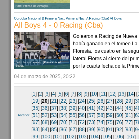
Foto: Prensa de Almagro.
Cordoba
Nacional B
Primera Nac.
Primera Nac. A
Racing (Cba)
All Boys
All Boys 4 - 0 Racing (Cba)
Golearon a Racing de Nueva It
había ganado en el torneo La
Floresta, los cuatro en la seg
lateral Flores al cierre del pr
Foto: Indio Carrasco (Prensa de All
por la cuarta fecha de la Primer
Boys).
04 de marzo de 2025, 20:22
[
1
] [
2
] [
3
] [
4
] [
5
] [
6
] [
7
] [
8
] [
9
] [
10
] [
11
] [
12
] [
13
] [
14
] [
[
19
] [
20
] [
21
] [
22
] [
23
] [
24
] [
25
] [
26
] [
27
] [
28
] [
29
] [
3
[
35
] [
36
] [
37
] [
38
] [
39
] [
40
] [
41
] [
42
] [
43
] [
44
] [
45
] [
4
[
51
] [
52
] [
53
] [
54
] [
55
] [
56
] [
57
] [
58
] [
59
] [
60
] [
61
] [
6
Anterior
[
67
] [
68
] [
69
] [
70
] [
71
] [
72
] [
73
] [
74
] [
75
] [
76
] [
77
] [
7
[
83
] [
84
] [
85
] [
86
] [
87
] [
88
] [
89
] [
90
] [
91
] [
92
] [
93
] [
9
[
99
] [
100
] [
101
] [
102
] [
103
] [
104
] [
105
] [
106
] [
107
] [