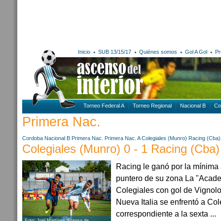
Inicio
SUB 13/15/17
Quiénes somos
Gol A Gol
Pr
Torneo Federal A
Torneo Regional
Nacional B
Co
Primera Nac.
Cordoba
Nacional B
Primera Nac.
Primera Nac. A
Colegiales (Munro)
Racing (Cba)
Colegiales (Munro) 0 - 1 Racing (Cba)
Racing le ganó por la mínima 
puntero de su zona La "Acade
Colegiales con gol de Vignol
Nueva Italia se enfrentó a Co
correspondiente a la sexta ...
Foto: Joel Martínez (Prensa de