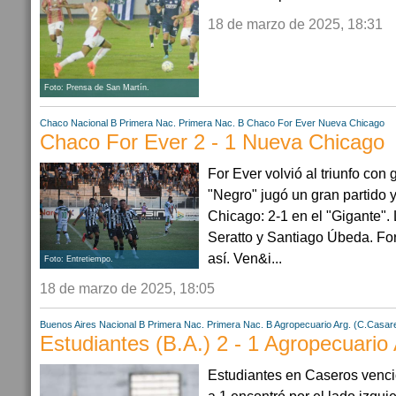
18 de marzo de 2025, 18:31
Foto: Prensa de San Martín.
Chaco
Nacional B
Primera Nac.
Primera Nac. B
Chaco For Ever
Nueva Chicago
Chaco For Ever 2 - 1 Nueva Chicago
For Ever volvió al triunfo con 
"Negro" jugó un gran partido y
Chicago: 2-1 en el "Gigante".
Seratto y Santiago Úbeda. For
así. Ven&i...
Foto: Entretiempo.
18 de marzo de 2025, 18:05
Buenos Aires
Nacional B
Primera Nac.
Primera Nac. B
Agropecuario Arg. (C.Casar
Estudiantes (B.A.) 2 - 1 Agropecuario
Estudiantes en Caseros venci