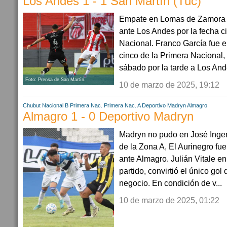
Los Andes 1 - 1 San Martín (Tuc)
Empate en Lomas de Zamora S
ante Los Andes por la fecha c
Nacional. Franco García fue el
cinco de la Primera Nacional, 
sábado por la tarde a Los Ande
Foto: Prensa de San Martín.
10 de marzo de 2025, 19:12
Chubut
Nacional B
Primera Nac.
Primera Nac. A
Deportivo Madryn
Almagro
Almagro 1 - 0 Deportivo Madryn
Madryn no pudo en José Ingen
de la Zona A, El Aurinegro fue
ante Almagro. Julián Vitale en
partido, convirtió el único gol 
negocio. En condición de v...
10 de marzo de 2025, 01:22