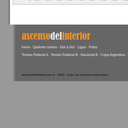
Inicio
·
Quiénes somos
·
Gol a Gol
·
Ligas
·
Fotos
Torneo Federal A
·
Torneo Federal B
·
Nacional B
·
Copa Argentina
·
ascensodelinterior.com.ar · 2026 · todos los derechos reservados