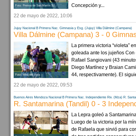
Concepción y...
Foto: Prensa de San Martín SJ
22 de mayo de 2022, 10:06
Jujuy
Nacional B
Primera Nac.
Gimnasia y Esg. (Jujuy)
Villa Dálmine (Campana)
Villa Dálmine (Campana) 3 - 0 Gimnasi
La primera victoria “violeta”
goleada ante los jujeños Con 
Rafael Sangiovani (43 minutos
Diego Martínez y Braian Cami
44, respectivamente). El sigu
Foto: Web del Viola
22 de mayo de 2022, 09:53
Buenos Aires
Mendoza
Nacional B
Primera Nac.
Independiente Riv. (Mza)
R. Santa
R. Santamarina (Tandil) 0 - 3 Indepen
La Lepra goleó a Santamarina
Luego de la victoria por la mín
de Rafaela que sirvió para co