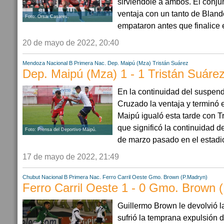
sirviendole a ambos. El conj
ventaja con un tanto de Bland
Foto: Orsai Casares.
empataron antes que finalice e
20 de mayo de 2022, 20:40
Mendoza
Nacional B
Primera Nac.
Dep. Maipú (Mza)
Tristán Suárez
Dep. Maipú (Mza) 1 - 1 Tristán Suáre
En la continuidad del suspen
Cruzado la ventaja y terminó
Maipú igualó esta tarde con Tr
que significó la continuidad d
Foto: Prensa del Deportivo Maipú.
de marzo pasado en el estadio
17 de mayo de 2022, 21:49
Chubut
Nacional B
Primera Nac.
Ferro Carril Oeste
Gmo. Brown (P.Madryn)
Ferro Carril Oeste 1 - 0 Gmo. Brown 
Guillermo Brown le devolvió l
sufrió la temprana expulsión d