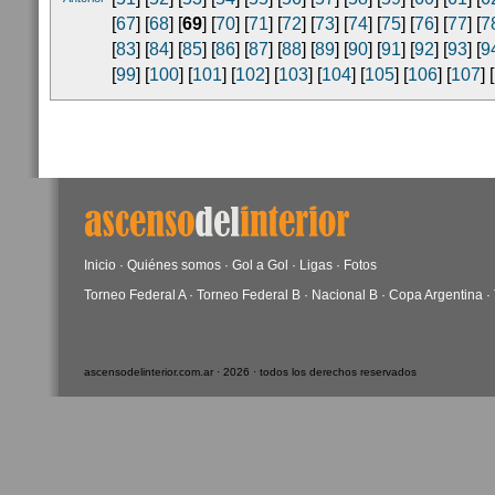
[
67
] [
68
] [
69
] [
70
] [
71
] [
72
] [
73
] [
74
] [
75
] [
76
] [
77
] [
7
[
83
] [
84
] [
85
] [
86
] [
87
] [
88
] [
89
] [
90
] [
91
] [
92
] [
93
] [
9
[
99
] [
100
] [
101
] [
102
] [
103
] [
104
] [
105
] [
106
] [
107
] [
Inicio
·
Quiénes somos
·
Gol a Gol
·
Ligas
·
Fotos
Torneo Federal A
·
Torneo Federal B
·
Nacional B
·
Copa Argentina
·
ascensodelinterior.com.ar · 2026 · todos los derechos reservados