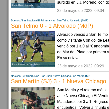
surgido en J.J. Moreno, con gol
Foto: Diario Jornada
23 de mayo de 2022, 09:34
Buenos Aires
Nacional B
Primera Nac.
San Telmo
Alvarado (MdP)
San Telmo 0 - 1 Alvarado (MdP)
Alvarado venció a San Telmo y 
como visitante Con gol de Lean
venció por 1 a 0 al “Candomb
de Mar del Plata por primera
En su octava...
Foto: Prensa de San Telmo
23 de mayo de 2022, 09:29
Nacional B
Primera Nac.
San Juan
Nueva Chicago
San Martín (SJ)
San Martín (SJ) 3 - 1 Nueva Chicago
San Martín y el retorno más es
ante Nueva Chicago El Verdin
Mataderos por 3 a 1. Regresó 
encuentros. Volver al triunfo e