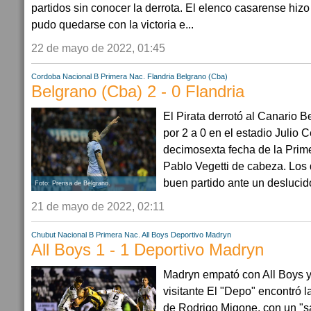
partidos sin conocer la derrota. El elenco casarense hiz
pudo quedarse con la victoria e...
22 de mayo de 2022, 01:45
Cordoba
Nacional B
Primera Nac.
Flandria
Belgrano (Cba)
Belgrano (Cba) 2 - 0 Flandria
El Pirata derrotó al Canario B
por 2 a 0 en el estadio Julio C
decimosexta fecha de la Prime
Pablo Vegetti de cabeza. Los 
buen partido ante un deslucido 
Foto: Prensa de Belgrano.
21 de mayo de 2022, 02:11
Chubut
Nacional B
Primera Nac.
All Boys
Deportivo Madryn
All Boys 1 - 1 Deportivo Madryn
Madryn empató con All Boys y
visitante El "Depo" encontró l
de Rodrigo Migone, con un "sa