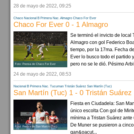
28 de mayo de 2022, 09:25
Chaco
Nacional B
Primera Nac.
Almagro
Chaco For Ever
Chaco For Ever 0 - 1 Almagro
Se terminó el invicto de local
Almagro con gol Federico Boas
tiempo, por la 17ma. Fecha de
Ever lo busco todo el partido
pero no se le dió. Pésimo Arbi
Foto: Prensa de Chaco For Ever
24 de mayo de 2022, 08:53
Nacional B
Primera Nac.
Tucuman
Tristán Suárez
San Martín (Tuc)
San Martín (Tuc) 1 - 0 Tristán Suárez
Fiesta en Ciudadela: San Ma
único escolta Con gol de Mirite
mínima a Tristan Suárez ante 
De Muner se pusieron a cinco
Foto: Prensa de San Martín (Tuc)
gan&oacut...