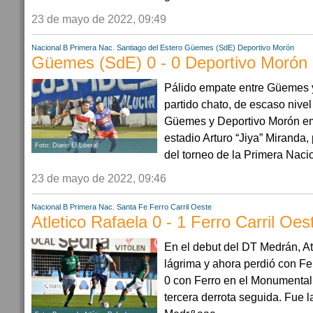
23 de mayo de 2022, 09:49
Nacional B
Primera Nac.
Santiago del Estero
Güemes (SdE)
Deportivo Morón
Güemes (SdE) 0 - 0 Deportivo Morón
Pálido empate entre Güemes 
partido chato, de escaso nivel
Güemes y Deportivo Morón emp
estadio Arturo “Jiya” Miranda,
Foto: Diario El Liberal
del torneo de la Primera Nacion
23 de mayo de 2022, 09:46
Nacional B
Primera Nac.
Santa Fe
Ferro Carril Oeste
Atletico Rafaela 0 - 1 Ferro Carril Oes
En el debut del DT Medrán, Atl
lágrima y ahora perdió con Fe
0 con Ferro en el Monumental
tercera derrota seguida. Fue 