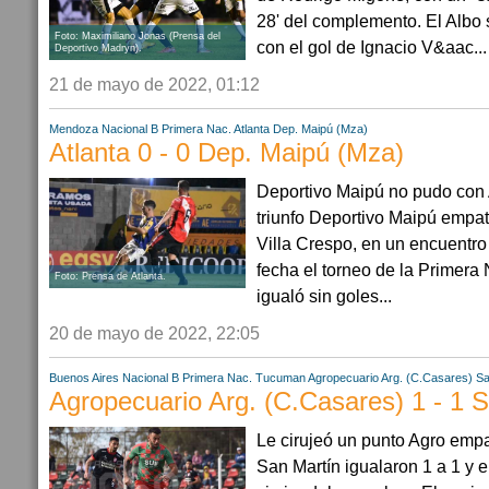
28' del complemento. El Albo 
Foto: Maximiliano Jonas (Prensa del
con el gol de Ignacio V&aac...
Deportivo Madryn).
21 de mayo de 2022, 01:12
Mendoza
Nacional B
Primera Nac.
Atlanta
Dep. Maipú (Mza)
Atlanta 0 - 0 Dep. Maipú (Mza)
Deportivo Maipú no pudo con A
triunfo Deportivo Maipú empat
Villa Crespo, en un encuentro
fecha el torneo de la Primera
Foto: Prensa de Atlanta.
igualó sin goles...
20 de mayo de 2022, 22:05
Buenos Aires
Nacional B
Primera Nac.
Tucuman
Agropecuario Arg. (C.Casares)
Sa
Agropecuario Arg. (C.Casares) 1 - 1 S
Le cirujeó un punto Agro empa
San Martín igualaron 1 a 1 y 