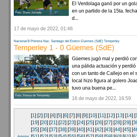
El Verdolaga ganó por un gol
en un partido de la 15ta. fecha,
Foto: Diario Jornada.
d...
17 de mayo de 2022, 01:46
Nacional B
Primera Nac.
Santiago del Estero
Güemes (SdE)
Temperley
Temperley 1 - 0 Güemes (SdE)
Güemes jugó mal y perdió co
una pálida actuación y perdió
con un tanto de Callejo en el
local hizo figura al golero J
tuvo una buena pe...
Foto: Prensa de Temperley
16 de mayo de 2022, 16:59
[
1
] [
2
] [
3
] [
4
] [
5
] [
6
] [
7
] [
8
] [
9
] [
10
] [
11
] [
12
] [
13
] [
14
] [
[
19
] [
20
] [
21
] [
22
] [
23
] [
24
] [
25
] [
26
] [
27
] [
28
] [
29
] [
3
[
35
] [
36
] [
37
] [
38
] [
39
] [
40
] [
41
] [
42
] [
43
] [
44
] [
45
] [
4
[
51
] [
52
] [
53
] [
54
] [
55
] [
56
] [
57
] [
58
] [
59
] [
60
] [
61
] [
6
Anterior