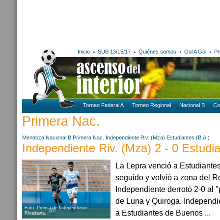
Inicio
SUB 13/15/17
Quiénes somos
Gol A Gol
Pr
Torneo Federal A
Torneo Regional
Nacional B
Co
Primera Nac.
Mendoza
Nacional B
Primera Nac.
Independiente Riv. (Mza)
Estudiantes (B.A.)
Independiente Riv. (Mza) 2 - 0 Estudia
La Lepra venció a Estudiantes,
seguido y volvió a zona del 
Independiente derrotó 2-0 al 
de Luna y Quiroga. Independi
Foto: Prensa de Independiente
a Estudiantes de Buenos ...
Rivadavia.