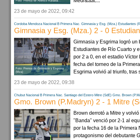
Medr&aac...
Foto: Prensa de Atlético Rafaela
23 de mayo de 2022, 09:42
Cordoba
Mendoza
Nacional B
Primera Nac.
Gimnasia y Esg. (Mza.)
Estudiantes (
Gimnasia y Esg. (Mza.) 2 - 0 Estudian
Gimnasia y Esgrima logró un b
Estudiantes de Río Cuarto y e
por 2 a 0, en el estadio Víctor 
fecha del torneo de la Primer
Foto: Prensa de Gimnasia y Esgrima
Esgrima volvió al triunfo, tras 
(Mza)
23 de mayo de 2022, 09:38
Chubut
Nacional B
Primera Nac.
Santiago del Estero
Mitre (SdE)
Gmo. Brown (P.M
Gmo. Brown (P.Madryn) 2 - 1 Mitre (
Brown derrotó a Mitre y volvi
"Banda" venció por 2-1 al equ
por la fecha 16 de la Primera
protagonismo del debutante G