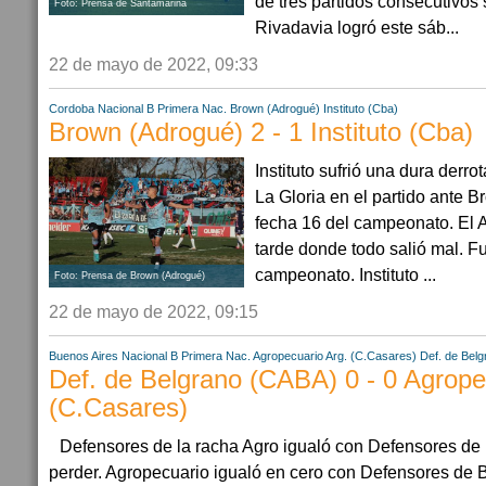
de tres partidos consecutivos 
Foto: Prensa de Santamarina
Rivadavia logró este sáb...
22 de mayo de 2022, 09:33
Cordoba
Nacional B
Primera Nac.
Brown (Adrogué)
Instituto (Cba)
Brown (Adrogué) 2 - 1 Instituto (Cba)
Instituto sufrió una dura derr
La Gloria en el partido ante B
fecha 16 del campeonato. El A
tarde donde todo salió mal. F
campeonato. Instituto ...
Foto: Prensa de Brown (Adrogué)
22 de mayo de 2022, 09:15
Buenos Aires
Nacional B
Primera Nac.
Agropecuario Arg. (C.Casares)
Def. de Bel
Def. de Belgrano (CABA) 0 - 0 Agrope
(C.Casares)
Defensores de la racha Agro igualó con Defensores de 
perder. Agropecuario igualó en cero con Defensores de Be