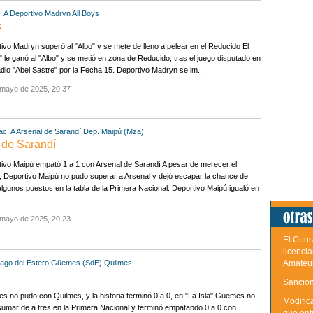
. A
Deportivo Madryn
All Boys
s
ivo Madryn superó al "Albo" y se mete de lleno a pelear en el Reducido El
 le ganó al "Albo" y se metió en zona de Reducido, tras el juego disputado en
adio "Abel Sastre" por la Fecha 15. Deportivo Madryn se im...
 mayo de 2025, 20:37
ac. A
Arsenal de Sarandí
Dep. Maipú (Mza)
 de Sarandí
ivo Maipú empató 1 a 1 con Arsenal de Sarandí A pesar de merecer el
o, Deportivo Maipú no pudo superar a Arsenal y dejó escapar la chance de
algunos puestos en la tabla de la Primera Nacional. Deportivo Maipú igualó en
 mayo de 2025, 20:23
El Cons
licenci
iago del Estero
Güemes (SdE)
Quilmes
Amateu
Sancion
 no pudo con Quilmes, y la historia terminó 0 a 0, en "La Isla" Güemes no
Modific
umar de a tres en la Primera Nacional y terminó empatando 0 a 0 con