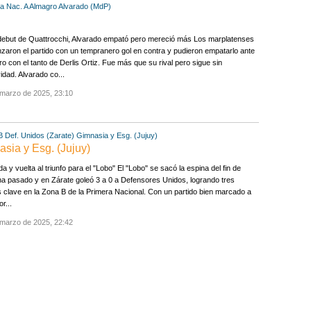
a Nac. A
Almagro
Alvarado (MdP)
debut de Quattrocchi, Alvarado empató pero mereció más Los marplatenses
aron el partido con un tempranero gol en contra y pudieron empatarlo ante
o con el tanto de Derlis Ortiz. Fue más que su rival pero sigue sin
vidad. Alvarado co...
 marzo de 2025, 23:10
B
Def. Unidos (Zarate)
Gimnasia y Esg. (Jujuy)
asia y Esg. (Jujuy)
a y vuelta al triunfo para el "Lobo" El "Lobo" se sacó la espina del fin de
 pasado y en Zárate goleó 3 a 0 a Defensores Unidos, logrando tres
 clave en la Zona B de la Primera Nacional. Con un partido bien marcado a
r...
 marzo de 2025, 22:42