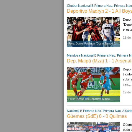
Chubut
Nacional B
Primera Nac.
Primera Nac
Deportivo Madryn 2 - 1 All Boy
Deport
"Depo"
el est
19 de
Foto: Daniel Feldman (Diario Jornada).
Mendoza
Nacional B
Primera Nac.
Primera N
Dep. Maipú (Mza) 1 - 1 Arsenal
Deport
triunf
subir 
cas...
19 de
Foto: Prensa del Deportivo Maipú.
Nacional B
Primera Nac.
Primera Nac. A
Sant
Güemes (SdE) 0 - 0 Quilmes
Güemes
pudo s