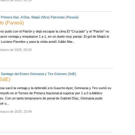
 marzo de 2025, 02:14
Primera Nac. A
Dep. Maipú (Mza)
Patronato (Paraná)
to (Paraná)
no pudo con el Patrón y dejó escapar la cima El "Cruzado" y el "Patrón" no
aron ventaja y empataron 1 a 1, en un duelo muy parejo. El gol de Maipú lo
Luciano Paredes y para la visita anotó Julián Mar...
 marzo de 2025, 00:25
Santiago del Estero
Gimnasia y Tiro
Güemes (SdE)
(SdE)
ia sacó la ventaja y la defendió a lo Gaucho Ayer, Gimnasia y Tiro sumó su
 triunfo en el Torneo de Primera Nacional al superar por 1 a 0 a Atlético
s. Con un tanto tempranero de penal de Gabriel Díaz, Gimnasia pudo
ir u...
 marzo de 2025, 23:49