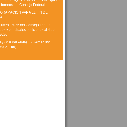
raron en vigencia desde el 1 de Agosto
s torneos del Consejo Federal
GRAMACIÓN PARA EL FIN DE
A
Juvenil 2026 del Consejo Federal -
dos y principales posiciones al 4 de
 2026
y (Mar del Plata) 1 - 0 Argentino
Maíz, Cba)