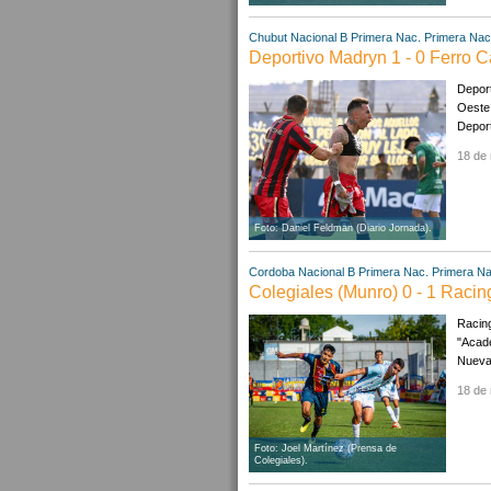
Chubut
Nacional B
Primera Nac.
Primera Nac
Deportivo Madryn 1 - 0 Ferro Ca
Deport
Oeste 
Deport
18 de
Foto: Daniel Feldman (Diario Jornada).
Cordoba
Nacional B
Primera Nac.
Primera Na
Colegiales (Munro) 0 - 1 Racin
Racing
"Acade
Nueva 
18 de
Foto: Joel Martínez (Prensa de
Colegiales).