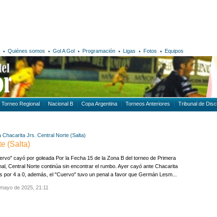
Quiénes somos
Gol A Gol
Programación
Ligas
Fotos
Equipos
Torneo Regional
Nacional B
Copa Argentina
Torneos Anteriores
Tribunal de Disci
a
Chacarita Jrs.
Central Norte (Salta)
te (Salta)
ervo" cayó por goleada Por la Fecha 15 de la Zona B del torneo de Primera
al, Central Norte continúa sin encontrar el rumbo. Ayer cayó ante Chacarita
s por 4 a 0, además, el "Cuervo" tuvo un penal a favor que Germán Lesm...
 mayo de 2025, 21:11