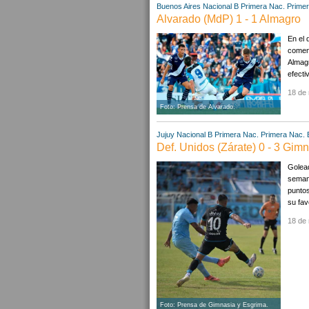
Buenos Aires
Nacional B
Primera Nac.
Primer
Alvarado (MdP) 1 - 1 Almagro
En el 
comenz
Almagr
efecti
18 de
Foto: Prensa de Alvarado.
Jujuy
Nacional B
Primera Nac.
Primera Nac. 
Def. Unidos (Zárate) 0 - 3 Gimn
Golead
semana
puntos
su favo
18 de
Foto: Prensa de Gimnasia y Esgrima.