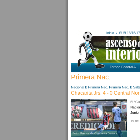
Inicio
SUB 13/15/17
Torneo Federal A
Primera Nac.
Nacional B
Primera Nac.
Primera Nac. B
Salt
Chacarita Jrs. 4 - 0 Central Nor
El "Cu
Nacion
Junior
19 de
Foto: Prensa de Chacarita Juniors.