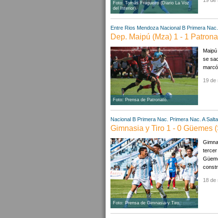
19 de
Foto: Tomás Fragueiro (Diario La Voz
del Interior).
Entre Rios
Mendoza
Nacional B
Primera Nac.
Dep. Maipú (Mza) 1 - 1 Patrona
Maipú 
se sac
marcó 
19 de
Foto: Prensa de Patronato.
Nacional B
Primera Nac.
Primera Nac. A
Salta
Gimnasia y Tiro 1 - 0 Güemes 
Gimnas
tercer
Güeme
constru
18 de
Foto: Prensa de Gimnasia y Tiro.