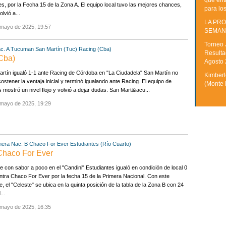
que ent
s, por la Fecha 15 de la Zona A. El equipo local tuvo las mejores chances,
para lo
olvió a...
LA PRO
 mayo de 2025, 19:57
SEMAN
Torneo 
c. A
Tucuman
San Martín (Tuc)
Racing (Cba)
Resulta
(Cba)
Agosto
rtín igualó 1-1 ante Racing de Córdoba en "La Ciudadela" San Martín no
Kimberle
sostener la ventaja inicial y terminó igualando ante Racing. El equipo de
(Monte 
 mostró un nivel flojo y volvió a dejar dudas. San Mart&iacu...
 mayo de 2025, 19:29
mera Nac. B
Chaco For Ever
Estudiantes (Río Cuarto)
 Chaco For Ever
 con sabor a poco en el "Candini" Estudiantes igualó en condición de local 0
ntra Chaco For Ever por la fecha 15 de la Primera Nacional. Con este
, el "Celeste" se ubica en la quinta posición de la tabla de la Zona B con 24
...
 mayo de 2025, 16:35