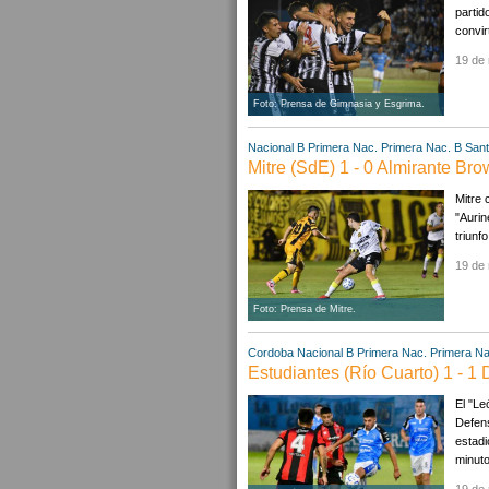
partid
convir
19 de
Foto: Prensa de Gimnasia y Esgrima.
Nacional B
Primera Nac.
Primera Nac. B
Sant
Mitre (SdE) 1 - 0 Almirante Br
Mitre 
"Aurin
triunf
19 de
Foto: Prensa de Mitre.
Cordoba
Nacional B
Primera Nac.
Primera Na
Estudiantes (Río Cuarto) 1 - 1
El "Le
Defens
estadi
minuto