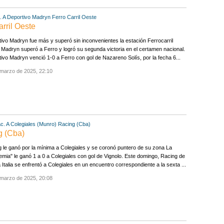
. A
Deportivo Madryn
Ferro Carril Oeste
rril Oeste
ivo Madryn fue más y superó sin inconvenientes la estación Ferrocarril
Madryn superó a Ferro y logró su segunda victoria en el certamen nacional.
ivo Madryn venció 1-0 a Ferro con gol de Nazareno Solís, por la fecha 6...
 marzo de 2025, 22:10
c. A
Colegiales (Munro)
Racing (Cba)
g (Cba)
 le ganó por la mínima a Colegiales y se coronó puntero de su zona La
mia" le ganó 1 a 0 a Colegiales con gol de Vignolo. Este domingo, Racing de
Italia se enfrentó a Colegiales en un encuentro correspondiente a la sexta ...
 marzo de 2025, 20:08