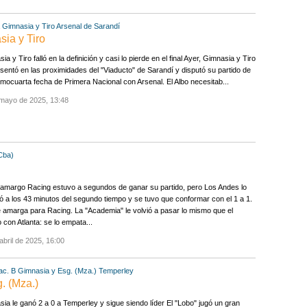
Gimnasia y Tiro
Arsenal de Sarandí
sia y Tiro
ia y Tiro falló en la definición y casi lo pierde en el final Ayer, Gimnasia y Tiro
sentó en las proximidades del "Viaducto" de Sarandí y disputó su partido de
imocuarta fecha de Primera Nacional con Arsenal. El Albo necesitab...
 mayo de 2025, 13:48
Cba)
amargo Racing estuvo a segundos de ganar su partido, pero Los Andes lo
 a los 43 minutos del segundo tiempo y se tuvo que conformar con el 1 a 1.
amarga para Racing. La "Academia" le volvió a pasar lo mismo que el
o con Atlanta: se lo empata...
abril de 2025, 16:00
ac. B
Gimnasia y Esg. (Mza.)
Temperley
. (Mza.)
ia le ganó 2 a 0 a Temperley y sigue siendo líder El "Lobo" jugó un gran