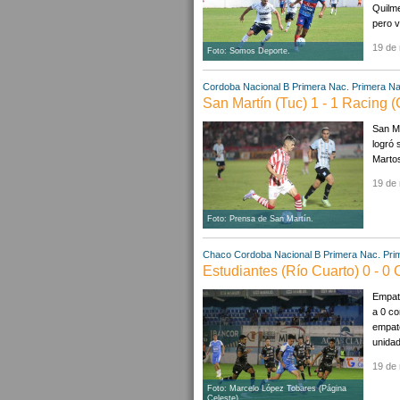
Quilme
pero v
19 de
Foto: Somos Deporte.
Cordoba
Nacional B
Primera Nac.
Primera Na
San Martín (Tuc) 1 - 1 Racing 
San Ma
logró 
Martos
19 de
Foto: Prensa de San Martín.
Chaco
Cordoba
Nacional B
Primera Nac.
Pri
Estudiantes (Río Cuarto) 0 - 0
Empate
a 0 co
empate
unidad
19 de
Foto: Marcelo López Tobares (Página
Celeste).