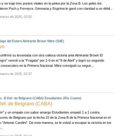
o y se trajo tres puntos vitales en la pelea por la Zona B. Los goles los
tieron Puch y Ferreyra. Gimnasia y Esgrima le ganó con claridad a un débil...
 marzo de 2025, 03:02
iago del Estero
Almirante Brown
Mitre (SdE)
own
confirmó su levantada con otra valiosa victoria ante Almirante Brown El
egro" venció a la "Fragata" por 1-0 en el "8 de Abril" y logró su segundo
o consecutivo en la Primera Nacional. Mitre consiguió su segun...
 marzo de 2025, 02:37
c. B
Def. de Belgrano (CABA)
Estudiantes (Río Cuarto)
 Def. de Belgrano (CABA)
ón" y un empate con sabor amargo Estudiantes empató 1 a 1 contra
ores de Belgrano por la fecha 10 de la Zona B de la Primera Nacional en el
o "Antonio Candini". De esta manera, se le volvió a escapar la victoria en los
...