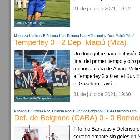
31 de julio de 2021, 19:42
Foto: Prensa de Tigre.
Mendoza
Nacional B
Primera Nac.
Primera Nac. A
Temperley
Dep. Maipú (Mza)
Temperley 0 - 2 Dep. Maipú (Mza)
Un duro golpe para la ilusión
final del primer tiempo y otr
ambos autoría de Álvaro Velie
a Temperley 2 a 0 en el Sur. E
el Gasolero, cayó ...
31 de julio de 2021, 19:30
Foto: Prensa de Temperley.
Nacional B
Primera Nac.
Primera Nac. B
Def. de Belgrano (CABA)
Barracas Ctral
Def. de Belgrano (CABA) 0 - 0 Barrac
Frío frío Barracas y Defensor
cerrado empate sin goles en 