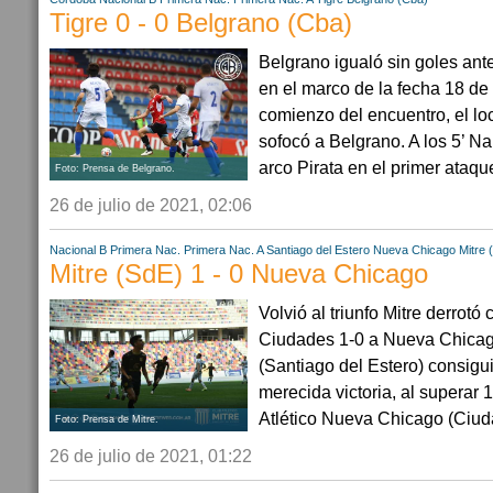
Tigre 0 - 0 Belgrano (Cba)
Belgrano igualó sin goles ante
en el marco de la fecha 18 de
comienzo del encuentro, el loca
sofocó a Belgrano. A los 5’ N
arco Pirata en el primer ataqu
Foto: Prensa de Belgrano.
26 de julio de 2021, 02:06
Nacional B
Primera Nac.
Primera Nac. A
Santiago del Estero
Nueva Chicago
Mitre 
Mitre (SdE) 1 - 0 Nueva Chicago
Volvió al triunfo Mitre derrot
Ciudades 1-0 a Nueva Chicago.
(Santiago del Estero) consig
merecida victoria, al superar 
Atlético Nueva Chicago (Ciuda
Foto: Prensa de Mitre.
26 de julio de 2021, 01:22