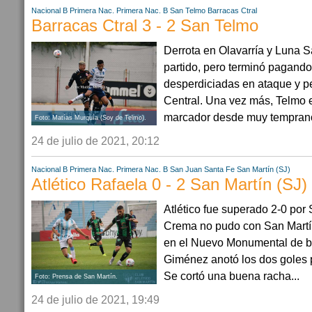
Nacional B
Primera Nac.
Primera Nac. B
San Telmo
Barracas Ctral
Barracas Ctral 3 - 2 San Telmo
Derrota en Olavarría y Luna 
partido, pero terminó pagando
desperdiciadas en ataque y p
Central. Una vez más, Telmo e
marcador desde muy temprano,
Foto: Matías Murquía (Soy de Telmo).
24 de julio de 2021, 20:12
Nacional B
Primera Nac.
Primera Nac. B
San Juan
Santa Fe
San Martín (SJ)
Atlético Rafaela 0 - 2 San Martín (SJ)
Atlético fue superado 2-0 por
Crema no pudo con San Martí
en el Nuevo Monumental de ba
Giménez anotó los dos goles p
Se cortó una buena racha...
Foto: Prensa de San Martín.
24 de julio de 2021, 19:49