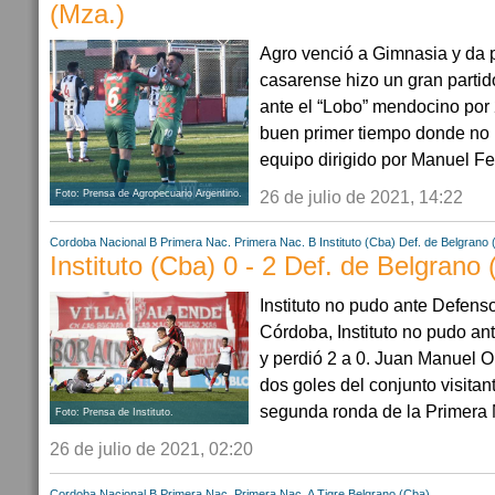
(Mza.)
Agro venció a Gimnasia y da 
casarense hizo un gran partid
ante el “Lobo” mendocino por
buen primer tiempo donde no p
equipo dirigido por Manuel Fe
26 de julio de 2021, 14:22
Foto: Prensa de Agropecuario Argentino.
Cordoba
Nacional B
Primera Nac.
Primera Nac. B
Instituto (Cba)
Def. de Belgrano
Instituto (Cba) 0 - 2 Def. de Belgran
Instituto no pudo ante Defens
Córdoba, Instituto no pudo a
y perdió 2 a 0. Juan Manuel Ol
dos goles del conjunto visitan
segunda ronda de la Primera Nac
Foto: Prensa de Instituto.
26 de julio de 2021, 02:20
Cordoba
Nacional B
Primera Nac.
Primera Nac. A
Tigre
Belgrano (Cba)