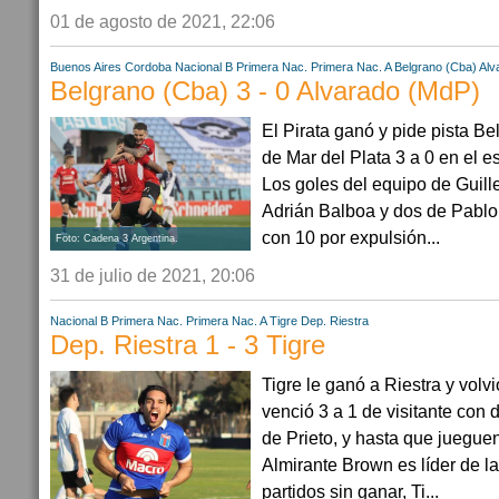
01 de agosto de 2021, 22:06
Buenos Aires
Cordoba
Nacional B
Primera Nac.
Primera Nac. A
Belgrano (Cba)
Alv
Belgrano (Cba) 3 - 0 Alvarado (MdP)
El Pirata ganó y pide pista B
de Mar del Plata 3 a 0 en el es
Los goles del equipo de Guill
Adrián Balboa y dos de Pablo V
con 10 por expulsión...
Foto: Cadena 3 Argentina.
31 de julio de 2021, 20:06
Nacional B
Primera Nac.
Primera Nac. A
Tigre
Dep. Riestra
Dep. Riestra 1 - 3 Tigre
Tigre le ganó a Riestra y volv
venció 3 a 1 de visitante con 
de Prieto, y hasta que juegu
Almirante Brown es líder de l
partidos sin ganar, Ti...