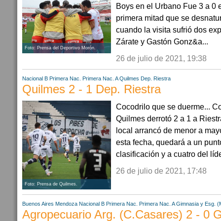
Boys en el Urbano Fue 3 a 0 e
primera mitad que se desnatu
cuando la visita sufrió dos e
Zárate y Gastón Gonz&a...
Foto: Prensa del Deportivo Morón.
26 de julio de 2021, 19:38
Nacional B
Primera Nac.
Primera Nac. A
Quilmes
Dep. Riestra
Quilmes 2 - 1 Dep. Riestra
Cocodrilo que se duerme... Co
Quilmes derrotó 2 a 1 a Riestr
local arrancó de menor a mayo
esta fecha, quedará a un punt
clasificación y a cuatro del líde
26 de julio de 2021, 17:48
Foto: Prensa de Quilmes.
Buenos Aires
Mendoza
Nacional B
Primera Nac.
Primera Nac. A
Gimnasia y Esg. (
Agropecuario Arg. (C.Casares) 2 - 0 