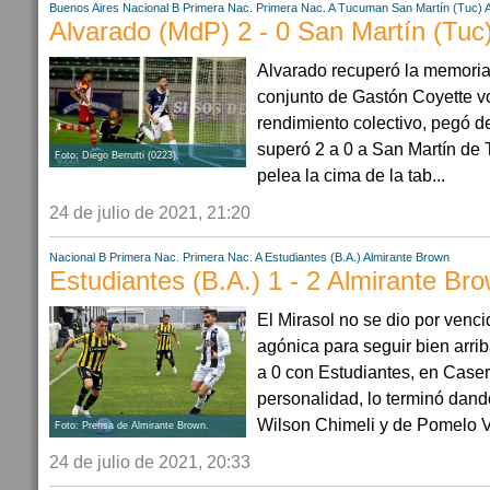
Buenos Aires
Nacional B
Primera Nac.
Primera Nac. A
Tucuman
San Martín (Tuc)
Alvarado (MdP) 2 - 0 San Martín (Tuc
Alvarado recuperó la memoria 
conjunto de Gastón Coyette vo
rendimiento colectivo, pegó de
superó 2 a 0 a San Martín de
Foto: Diego Berrutti (0223).
pelea la cima de la tab...
24 de julio de 2021, 21:20
Nacional B
Primera Nac.
Primera Nac. A
Estudiantes (B.A.)
Almirante Brown
Estudiantes (B.A.) 1 - 2 Almirante Br
El Mirasol no se dio por venci
agónica para seguir bien arri
a 0 con Estudiantes, en Caser
personalidad, lo terminó dand
Wilson Chimeli y de Pomelo Ve
Foto: Prensa de Almirante Brown.
24 de julio de 2021, 20:33