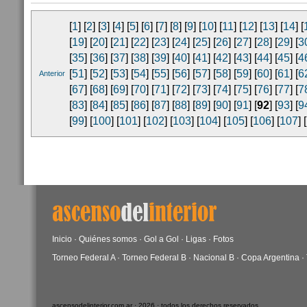
[
1
] [
2
] [
3
] [
4
] [
5
] [
6
] [
7
] [
8
] [
9
] [
10
] [
11
] [
12
] [
13
] [
14
] [
[
19
] [
20
] [
21
] [
22
] [
23
] [
24
] [
25
] [
26
] [
27
] [
28
] [
29
] [
3
[
35
] [
36
] [
37
] [
38
] [
39
] [
40
] [
41
] [
42
] [
43
] [
44
] [
45
] [
4
[
51
] [
52
] [
53
] [
54
] [
55
] [
56
] [
57
] [
58
] [
59
] [
60
] [
61
] [
6
Anterior
[
67
] [
68
] [
69
] [
70
] [
71
] [
72
] [
73
] [
74
] [
75
] [
76
] [
77
] [
7
[
83
] [
84
] [
85
] [
86
] [
87
] [
88
] [
89
] [
90
] [
91
] [
92
] [
93
] [
9
[
99
] [
100
] [
101
] [
102
] [
103
] [
104
] [
105
] [
106
] [
107
] [
Inicio
·
Quiénes somos
·
Gol a Gol
·
Ligas
·
Fotos
Torneo Federal A
·
Torneo Federal B
·
Nacional B
·
Copa Argentina
·
ascensodelinterior.com.ar · 2026 · todos los derechos reservados