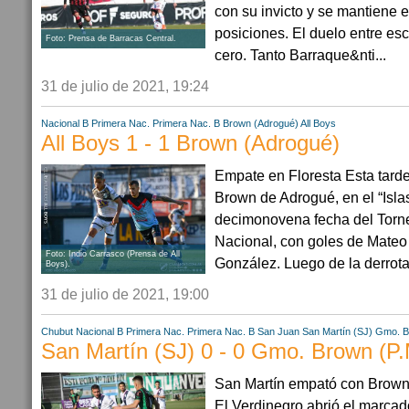
con su invicto y se mantiene e
posiciones. El duelo entre e
Foto: Prensa de Barracas Central.
cero. Tanto Barraque&nti...
31 de julio de 2021, 19:24
Nacional B
Primera Nac.
Primera Nac. B
Brown (Adrogué)
All Boys
All Boys 1 - 1 Brown (Adrogué)
Empate en Floresta Esta tarde
Brown de Adrogué, en el “Islas
decimonovena fecha del Torn
Nacional, con goles de Mateo
Foto: Indio Carrasco (Prensa de All
González. Luego de la derrota
Boys).
31 de julio de 2021, 19:00
Chubut
Nacional B
Primera Nac.
Primera Nac. B
San Juan
San Martín (SJ)
Gmo. B
San Martín (SJ) 0 - 0 Gmo. Brown (P
San Martín empató con Brown:
El Verdinegro abrió el marcad