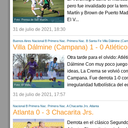
pero fue invalidado por la tern
Martín y Brown de Puerto Mad
El V...
Foto: Prensa de San Martín.
31 de julio de 2021, 18:30
Buenos Aires
Nacional B
Primera Nac.
Primera Nac. B
Santa Fe
Villa Dálmine (Ca
Villa Dálmine (Campana) 1 - 0 Atlétic
Otra tarde para el olvido: Atlét
Dálmine Con muy poco juego c
ideas, La Crema se volvió co
Campana. Fue derrota 1-0 con
irregularidad futbolística del eq
Foto: El Viola.
31 de julio de 2021, 17:57
Nacional B
Primera Nac.
Primera Nac. A
Chacarita Jrs.
Atlanta
Atlanta 0 - 3 Chacarita Jrs.
Derrota en el clásico Segundo