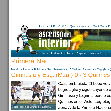
Inicio
SUB 13/15/17
Quiénes somos
Gol A Gol
Pr
Torneo Federal A
Torneo Regional
Nacional B
Co
Primera Nac.
Mendoza
Nacional B
Primera Nac.
Primera Nac. A
Quilmes
Gimnasia y Esg. (Mza.)
Gimnasia y Esg. (Mza.) 0 - 3 Quilmes
Casa embrujada El Lobo volvió
Legrotaglie y sigue cayendo e
Gimnasia y Esgrima perdió est
Quilmes en el Víctor Legrotagl
Zona A de la Primera Nacional
Foto: Prensa de Gimnasia y Esgrima.