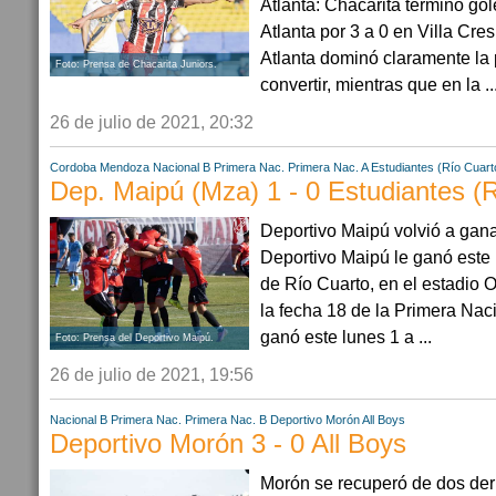
Atlanta: Chacarita terminó go
Atlanta por 3 a 0 en Villa Cre
Atlanta dominó claramente la 
Foto: Prensa de Chacarita Juniors.
convertir, mientras que en la ..
26 de julio de 2021, 20:32
Cordoba
Mendoza
Nacional B
Primera Nac.
Primera Nac. A
Estudiantes (Río Cuart
Dep. Maipú (Mza) 1 - 0 Estudiantes (
Deportivo Maipú volvió a gana
Deportivo Maipú le ganó este 
de Río Cuarto, en el estadio O
la fecha 18 de la Primera Nac
ganó este lunes 1 a ...
Foto: Prensa del Deportivo Maipú.
26 de julio de 2021, 19:56
Nacional B
Primera Nac.
Primera Nac. B
Deportivo Morón
All Boys
Deportivo Morón 3 - 0 All Boys
Morón se recuperó de dos derro