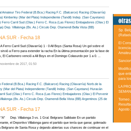
al Amateur
Tiro Federal (B.Bca.)
Racing F.C. (Balcarce)
Racing (Olavarría)
ca)
Kimberley (Mar del Plata)
Independiente (Tandil)
Indep. (San Cayetano)
)
Ferro Carril Sud (Olav.)
Ferro C. Roca (Las Flores)
Embajadores (Olav.)
El
ga)
Dep. Villalonga (Bs. As.)
Circulo Dep. Otamendi
Bella Vista (BB)
Sp. Bel
(Rafael
NA SUR - Fecha 18
El Cons
 Ferro Carril Sud (Olavarría) 1 - 0 All Boys (Santa Rosa) Un gol sobre el
licenci
le sirvió a Ferro para extender la racha En la última presentación por la fase de
Amateu
, El Carbonero venció a All Boys en el Domingo Colasurdo por 1 a 0. ...
Sancion
 noviembre de 2017, 01:50
Modific
que ent
para lo
o Federal (B.Bca.)
Racing F.C. (Balcarce)
Racing (Olavarría)
Norb.de la
LA PRO
y (Mar del Plata)
Independiente (Tandil)
Indep. (San Cayetano)
Huracán
SEMAN
rril Sud (Olav.)
Ferro C. Roca (Las Flores)
Embajadores (Olav.)
El Porvenir
illalonga (Bs. As.)
Circulo Dep. Otamendi
Bella Vista (BB)
Argentinos (25 de
Torneo 
Resulta
NA SUR - Fecha 17
Agosto
A" Dep. Villalonga 3 vs. 1 Gral. Belgrano Salbbate En un partido
nante, el Deportivo Villalonga gano el partido que tenía que ganar, golenado
a Belgrano de Santa Rosa y dejando abiertas sus chances de continuar en el