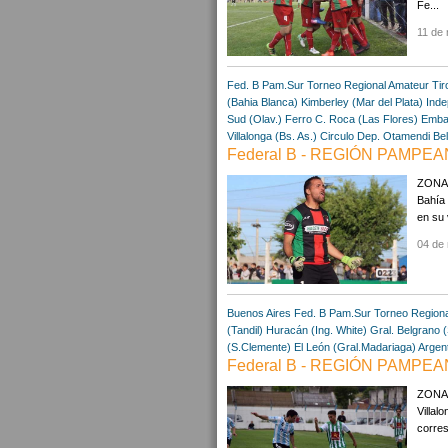
Fe...
11 de 
Fed. B Pam.Sur
Torneo Regional Amateur
Tir
(Bahia Blanca)
Kimberley (Mar del Plata)
Inde
Sud (Olav.)
Ferro C. Roca (Las Flores)
Embaj
Villalonga (Bs. As.)
Circulo Dep. Otamendi
Bel
Federal B - REGIÓN PAMPEA
ZONA "
Bahía 
en su 
04 de
Buenos Aires
Fed. B Pam.Sur
Torneo Region
(Tandil)
Huracán (Ing. White)
Gral. Belgrano 
(S.Clemente)
El León (Gral.Madariaga)
Argen
Federal B - REGIÓN PAMPEA
ZONA 
Villal
corres