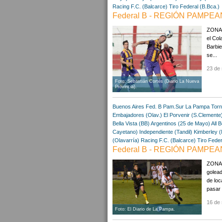
Racing F.C. (Balcarce)
Tiro Federal (B.Bca.)
Federal B - REGIÓN PAMPEAN
ZONA A
el Col
Barbie
se...
23 de 
Foto: Sebastián Cortés (Diario La Nueva
Provincia).
Buenos Aires
Fed. B Pam.Sur
La Pampa
Torn
Embajadores (Olav.)
El Porvenir (S.Clemente
Bella Vista (BB)
Argentinos (25 de Mayo)
All 
Cayetano)
Independiente (Tandil)
Kimberley (
(Olavarría)
Racing F.C. (Balcarce)
Tiro Feder
Federal B - REGIÓN PAMPEA
ZONA A
golead
de loc
pasar l
16 de 
Foto: El Diario de La Pampa.