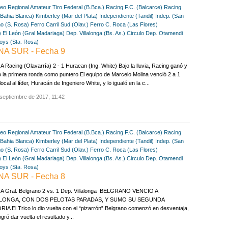
eo Regional Amateur
Tiro Federal (B.Bca.)
Racing F.C. (Balcarce)
Racing
(Bahia Blanca)
Kimberley (Mar del Plata)
Independiente (Tandil)
Indep. (San
no (S. Rosa)
Ferro Carril Sud (Olav.)
Ferro C. Roca (Las Flores)
)
El León (Gral.Madariaga)
Dep. Villalonga (Bs. As.)
Circulo Dep. Otamendi
Boys (Sta. Rosa)
NA SUR - Fecha 9
 Racing (Olavarría) 2 - 1 Huracan (Ing. White) Bajo la lluvia, Racing ganó y
zó la primera ronda como puntero El equipo de Marcelo Molina venció 2 a 1
ocal al líder, Huracán de Ingeniero White, y lo igualó en la c...
septiembre de 2017, 11:42
eo Regional Amateur
Tiro Federal (B.Bca.)
Racing F.C. (Balcarce)
Racing
(Bahia Blanca)
Kimberley (Mar del Plata)
Independiente (Tandil)
Indep. (San
no (S. Rosa)
Ferro Carril Sud (Olav.)
Ferro C. Roca (Las Flores)
)
El León (Gral.Madariaga)
Dep. Villalonga (Bs. As.)
Circulo Dep. Otamendi
Boys (Sta. Rosa)
NA SUR - Fecha 8
A Gral. Belgrano 2 vs. 1 Dep. Villalonga BELGRANO VENCIO A
ALONGA, CON DOS PELOTAS PARADAS, Y SUMO SU SEGUNDA
IA El Trico lo dio vuelta con el “pizarrón” Belgrano comenzó en desventaja,
ogró dar vuelta el resultado y...