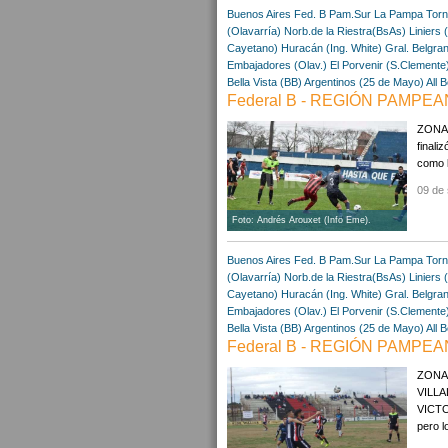
Buenos Aires
Fed. B Pam.Sur
La Pampa
Torn
(Olavarría)
Norb.de la Riestra(BsAs)
Liniers 
Cayetano)
Huracán (Ing. White)
Gral. Belgra
Embajadores (Olav.)
El Porvenir (S.Clemente
Bella Vista (BB)
Argentinos (25 de Mayo)
All 
Federal B - REGIÓN PAMPEA
ZONA A
finali
como l
09 de 
Foto: Andrés Arouxet (Info Eme).
Buenos Aires
Fed. B Pam.Sur
La Pampa
Torn
(Olavarría)
Norb.de la Riestra(BsAs)
Liniers 
Cayetano)
Huracán (Ing. White)
Gral. Belgra
Embajadores (Olav.)
El Porvenir (S.Clemente
Bella Vista (BB)
Argentinos (25 de Mayo)
All 
Federal B - REGIÓN PAMPEA
ZONA 
VILL
VICTOR
pero l