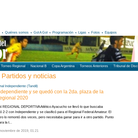
Quiénes somos
Gol A Gol
Programación
Ligas
Fotos
Equipos
Torneo Regional
Nacional B
Copa Argentina
Torneos Anteriores
Tribunal de Disci
 Partidos y noticias
nal
Independiente (Tandil)
ndependiente y se quedó con la 2da. plaza de la
egional 2020
 REGIONAL DEPORTIVA Atlético Ayacucho se llevó lo que buscaba
 2-2 con Independiente y se clasificó para el Regional Federal Amateur. El
gro lo remontó dos veces, pero necesitaba ganar para ir a otro partido. Punto
ara la t...
 noviembre de 2019, 01:21