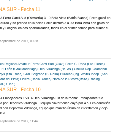
A SUR - Fecha 11
 Ferro Carril Sud (Olavarría) 3 - 0 Bella Vista (Bahía Blanca) Ferro goleó en
asurdo y se prende en la pelea Ferro derrotó 3 a 0 a Bella Vista con goles de
ri y Longhini en dos oportunidades, todos en el primer tiempo para sumar su
septiembre de 2017, 00:38
eo Regional Amateur
Ferro Carril Sud (Olav.)
Ferro C. Roca (Las Flores)
)
El León (Gral.Madariaga)
Dep. Villalonga (Bs. As.)
Circulo Dep. Otamendi
Boys (Sta. Rosa)
Gral. Belgrano (S. Rosa)
Huracán (Ing. White)
Indep. (San
Mar del Plata)
Liniers (Bahia Blanca)
Norb.de la Riestra(BsAs)
Racing
al (B.Bca.)
NA SUR - Fecha 10
 Embajadores 1 vs. 4 Dep. Villalonga Fin de la racha: Embajadores fue
o por Deportivo Villalonga El equipo olavarriense cayó por 4 a 1 en condición
al con Deportivo Villalonga, equipo que marcha último en el certamen y dejó
a o...
septiembre de 2017, 11:44