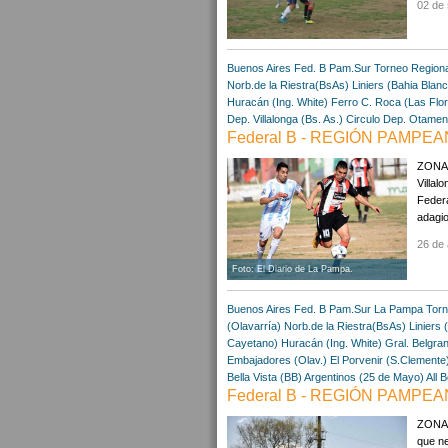
02 de 
Buenos Aires
Fed. B Pam.Sur
Torneo Region
Norb.de la Riestra(BsAs)
Liniers (Bahia Blan
Huracán (Ing. White)
Ferro C. Roca (Las Flo
Dep. Villalonga (Bs. As.)
Circulo Dep. Otamen
Federal B - REGIÓN PAMPEA
ZONA A
Villal
Federa
adagio 
26 de 
Foto: El Diario de La Pampa.
Buenos Aires
Fed. B Pam.Sur
La Pampa
Torn
(Olavarría)
Norb.de la Riestra(BsAs)
Liniers 
Cayetano)
Huracán (Ing. White)
Gral. Belgra
Embajadores (Olav.)
El Porvenir (S.Clemente
Bella Vista (BB)
Argentinos (25 de Mayo)
All 
Federal B - REGIÓN PAMPEA
ZONA "
que ne