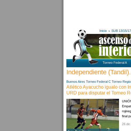
Inicio
SUB 13/15/17
Torneo Federal A
Independiente (Tandil).
Buenos Aires
Torneo Federal C
Torneo Regio
Atlético Ayacucho igualo con I
URD para disputar el Torneo R
UNIÓN
Empató
rojine
final p
26 de