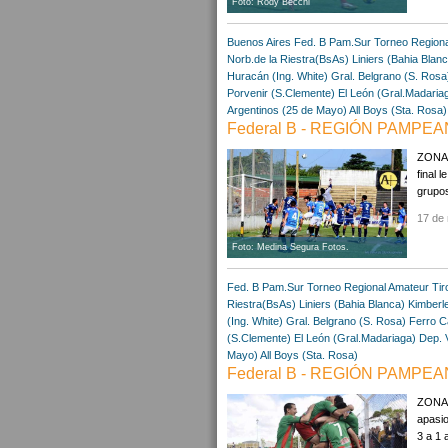
Foto: Rody Becchi
Buenos Aires
Fed. B Pam.Sur
Torneo Region
Norb.de la Riestra(BsAs)
Liniers (Bahia Blan
Huracán (Ing. White)
Gral. Belgrano (S. Rosa
Porvenir (S.Clemente)
El León (Gral.Madaria
Argentinos (25 de Mayo)
All Boys (Sta. Rosa)
Federal B - REGIÓN PAMPEA
ZONA A
final 
grupos
17 de
Foto: Medina Segura Fotos.
Fed. B Pam.Sur
Torneo Regional Amateur
Tir
Riestra(BsAs)
Liniers (Bahia Blanca)
Kimberle
(Ing. White)
Gral. Belgrano (S. Rosa)
Ferro Ca
(S.Clemente)
El León (Gral.Madariaga)
Dep. V
Mayo)
All Boys (Sta. Rosa)
Federal B - REGIÓN PAMPEA
ZONA "
apasio
3 a 1 