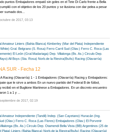
o puntos Embajadores empató sin goles en el Tete Di Carlo frente a Bella
 cumplió con el objetivo de los 20 puntos y se ilusiona con dar pelea a pesar
ber sumado dos...
octubre de 2017, 03:13
al Amateur
Liniers (Bahia Blanca)
Kimberley (Mar del Plata)
Independiente
 White)
Gral. Belgrano (S. Rosa)
Ferro Carril Sud (Olav.)
Ferro C. Roca (Las
lemente)
El León (Gral.Madariaga)
Dep. Villalonga (Bs. As.)
Circulo Dep.
Mayo)
All Boys (Sta. Rosa)
Norb.de la Riestra(BsAs)
Racing (Olavarría)
NA SUR - Fecha 12
 Racing (Olavarría) 1 - 1 Embajadores (Olavarría) Racing y Embajadores:
ate que le sirve a ambos En un nuevo partido del Federal B de fútbol,
 recibió en el Buglione Martinese a Embajadores. En un discreto encuentro
ron 1 a 1 y ...
septiembre de 2017, 02:19
al Amateur
Independiente (Tandil)
Indep. (San Cayetano)
Huracán (Ing.
Sud (Olav.)
Ferro C. Roca (Las Flores)
Embajadores (Olav.)
El Porvenir
illalonga (Bs. As.)
Circulo Dep. Otamendi
Bella Vista (BB)
Argentinos (25 de
l Plata)
Liniers (Bahia Blanca)
Norb.de la Riestra(BsAs)
Racing (Olavarría)