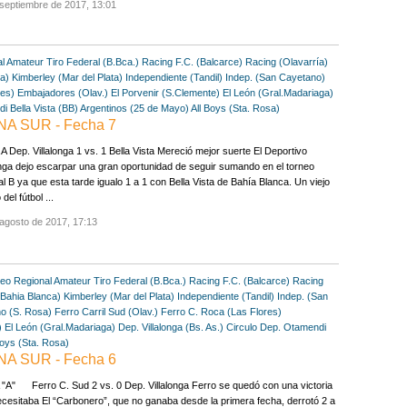
septiembre de 2017, 13:01
al Amateur
Tiro Federal (B.Bca.)
Racing F.C. (Balcarce)
Racing (Olavarría)
ca)
Kimberley (Mar del Plata)
Independiente (Tandil)
Indep. (San Cayetano)
res)
Embajadores (Olav.)
El Porvenir (S.Clemente)
El León (Gral.Madariaga)
di
Bella Vista (BB)
Argentinos (25 de Mayo)
All Boys (Sta. Rosa)
NA SUR - Fecha 7
 Dep. Villalonga 1 vs. 1 Bella Vista Mereció mejor suerte El Deportivo
onga dejo escarpar una gran oportunidad de seguir sumando en el torneo
l B ya que esta tarde igualo 1 a 1 con Bella Vista de Bahía Blanca. Un viejo
del fútbol ...
agosto de 2017, 17:13
eo Regional Amateur
Tiro Federal (B.Bca.)
Racing F.C. (Balcarce)
Racing
(Bahia Blanca)
Kimberley (Mar del Plata)
Independiente (Tandil)
Indep. (San
no (S. Rosa)
Ferro Carril Sud (Olav.)
Ferro C. Roca (Las Flores)
)
El León (Gral.Madariaga)
Dep. Villalonga (Bs. As.)
Circulo Dep. Otamendi
Boys (Sta. Rosa)
NA SUR - Fecha 6
A" Ferro C. Sud 2 vs. 0 Dep. Villalonga Ferro se quedó con una victoria
cesitaba El “Carbonero”, que no ganaba desde la primera fecha, derrotó 2 a