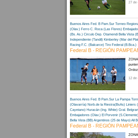
27 de 
Buenos Aires
Fed. B Pam.Sur
Torneo Region
(Olav.)
Ferro C. Roca (Las Flores)
Embajador
(Bs. As.)
Circulo Dep. Otamendi
Bella Vista (
Independiente (Tandil)
Kimberley (Mar del Pla
Racing F.C. (Balcarce)
Tiro Federal (B.Bca.)
Federal B - REGIÓN PAMPEA
ZONA "
punter
Ordozg
12 de 
Buenos Aires
Fed. B Pam.Sur
La Pampa
Torn
(Olavarría)
Norb.de la Riestra(BsAs)
Liniers 
Cayetano)
Huracán (Ing. White)
Gral. Belgra
Embajadores (Olav.)
El Porvenir (S.Clemente
Bella Vista (BB)
Argentinos (25 de Mayo)
All 
Federal B - REGIÓN PAMPEA
ZONA A