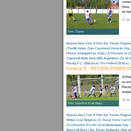
sumand
Vista,
de ha
07 de 
Foto: Caynet.
Buenos Aires
Fed. B Pam.Sur
Torneo Region
(Tandil)
Indep. (San Cayetano)
Huracán (Ing.
Flores)
Embajadores (Olav.)
El Porvenir (S.C
Otamendi
Bella Vista (BB)
Argentinos (25 de 
Racing F.C. (Balcarce)
Tiro Federal (B.Bca.)
Federal B - REGIÓN PAMPEA
ZONA A
un emp
Racing
empata
30 de 
Foto: Deportiva 25 de Mayo.
Buenos Aires
Fed. B Pam.Sur
Torneo Region
White)
Gral. Belgrano (S. Rosa)
Ferro Carril 
(S.Clemente)
El León (Gral.Madariaga)
Dep. V
Mayo)
All Boys (Sta. Rosa)
Kimberley (Mar de