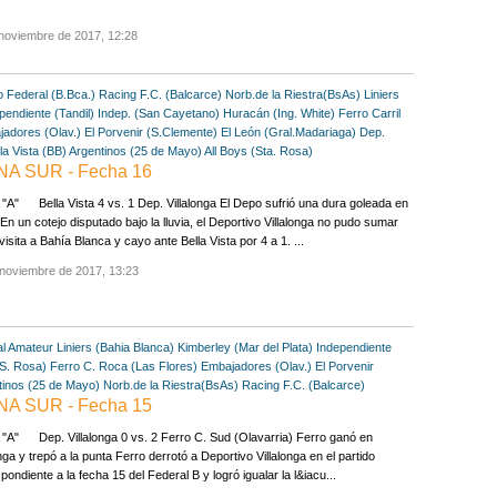
noviembre de 2017, 12:28
o Federal (B.Bca.)
Racing F.C. (Balcarce)
Norb.de la Riestra(BsAs)
Liniers
pendiente (Tandil)
Indep. (San Cayetano)
Huracán (Ing. White)
Ferro Carril
adores (Olav.)
El Porvenir (S.Clemente)
El León (Gral.Madariaga)
Dep.
la Vista (BB)
Argentinos (25 de Mayo)
All Boys (Sta. Rosa)
NA SUR - Fecha 16
A" Bella Vista 4 vs. 1 Dep. Villalonga El Depo sufrió una dura goleada en
En un cotejo disputado bajo la lluvia, el Deportivo Villalonga no pudo sumar
visita a Bahía Blanca y cayo ante Bella Vista por 4 a 1. ...
 noviembre de 2017, 13:23
al Amateur
Liniers (Bahia Blanca)
Kimberley (Mar del Plata)
Independiente
(S. Rosa)
Ferro C. Roca (Las Flores)
Embajadores (Olav.)
El Porvenir
tinos (25 de Mayo)
Norb.de la Riestra(BsAs)
Racing F.C. (Balcarce)
NA SUR - Fecha 15
"A" Dep. Villalonga 0 vs. 2 Ferro C. Sud (Olavarria) Ferro ganó en
onga y trepó a la punta Ferro derrotó a Deportivo Villalonga en el partido
pondiente a la fecha 15 del Federal B y logró igualar la l&iacu...