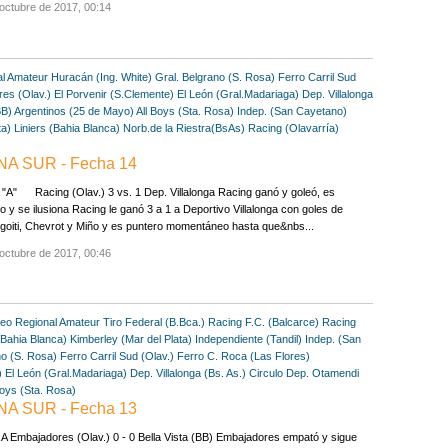
octubre de 2017, 00:14
al Amateur
Huracán (Ing. White)
Gral. Belgrano (S. Rosa)
Ferro Carril Sud
es (Olav.)
El Porvenir (S.Clemente)
El León (Gral.Madariaga)
Dep. Villalonga
BB)
Argentinos (25 de Mayo)
All Boys (Sta. Rosa)
Indep. (San Cayetano)
ta)
Liniers (Bahia Blanca)
Norb.de la Riestra(BsAs)
Racing (Olavarría)
NA SUR - Fecha 14
A" Racing (Olav.) 3 vs. 1 Dep. Villalonga Racing ganó y goleó, es
o y se ilusiona Racing le ganó 3 a 1 a Deportivo Villalonga con goles de
oiti, Chevrot y Miño y es puntero momentáneo hasta que&nbs...
octubre de 2017, 00:46
eo Regional Amateur
Tiro Federal (B.Bca.)
Racing F.C. (Balcarce)
Racing
(Bahia Blanca)
Kimberley (Mar del Plata)
Independiente (Tandil)
Indep. (San
no (S. Rosa)
Ferro Carril Sud (Olav.)
Ferro C. Roca (Las Flores)
)
El León (Gral.Madariaga)
Dep. Villalonga (Bs. As.)
Circulo Dep. Otamendi
Boys (Sta. Rosa)
NA SUR - Fecha 13
 Embajadores (Olav.) 0 - 0 Bella Vista (BB) Embajadores empató y sigue