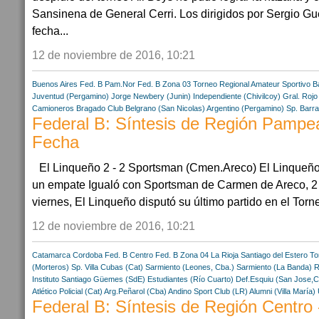
Sansinena de General Cerri. Los dirigidos por Sergio Gue
fecha...
12 de noviembre de 2016, 10:21
Buenos Aires
Fed. B Pam.Nor
Fed. B Zona 03
Torneo Regional Amateur
Sportivo B
Juventud (Pergamino)
Jorge Newbery (Junin)
Independiente (Chivilcoy)
Gral. Rojo
Camioneros
Bragado Club
Belgrano (San Nicolas)
Argentino (Pergamino)
Sp. Barr
Federal B: Síntesis de Región Pampea
Fecha
El Linqueño 2 - 2 Sportsman (Cmen.Areco) El Linqueño 
un empate Igualó con Sportsman de Carmen de Areco, 2 
viernes, El Linqueño disputó su último partido en el Torne
12 de noviembre de 2016, 10:21
Catamarca
Cordoba
Fed. B Centro
Fed. B Zona 04
La Rioja
Santiago del Estero
To
(Morteros)
Sp. Villa Cubas (Cat)
Sarmiento (Leones, Cba.)
Sarmiento (La Banda)
R
Instituto Santiago
Güemes (SdE)
Estudiantes (Río Cuarto)
Def.Esquiu (San Jose,C
Atlético Policial (Cat)
Arg.Peñarol (Cba)
Andino Sport Club (LR)
Alumni (Villa María)
Federal B: Síntesis de Región Centro