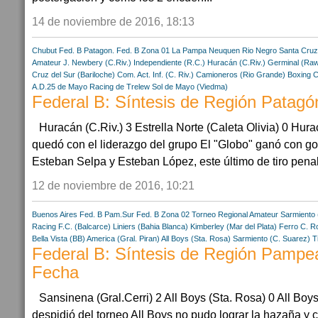
14 de noviembre de 2016, 18:13
Chubut
Fed. B Patagon.
Fed. B Zona 01
La Pampa
Neuquen
Rio Negro
Santa Cruz
Amateur
J. Newbery (C.Riv.)
Independiente (R.C.)
Huracán (C.Riv.)
Germinal (Ra
Cruz del Sur (Bariloche)
Com. Act. Inf. (C. Riv.)
Camioneros (Rio Grande)
Boxing C
A.D.25 de Mayo
Racing de Trelew
Sol de Mayo (Viedma)
Federal B: Síntesis de Región Patagó
Huracán (C.Riv.) 3 Estrella Norte (Caleta Olivia) 0 Hur
quedó con el liderazgo del grupo El "Globo" ganó con go
Esteban Selpa y Esteban López, este último de tiro penal.
12 de noviembre de 2016, 10:21
Buenos Aires
Fed. B Pam.Sur
Fed. B Zona 02
Torneo Regional Amateur
Sarmiento
Racing F.C. (Balcarce)
Liniers (Bahia Blanca)
Kimberley (Mar del Plata)
Ferro C. R
Bella Vista (BB)
America (Gral. Piran)
All Boys (Sta. Rosa)
Sarmiento (C. Suarez)
T
Federal B: Síntesis de Región Pampe
Fecha
Sansinena (Gral.Cerri) 2 All Boys (Sta. Rosa) 0 All Boys
despidió del torneo All Boys no pudo lograr la hazaña y 