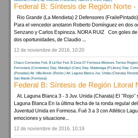
Federal B: Síntesis de Región Norte -
Rio Grande (La Mendieta) 2 Defensores (FrailePintado) 
Para el vencedor anotaron Roberto Domínguez en dos o
Senzano y Carlos Espinoza. NORA RUIZ Con goles de
dos oportunidades, de Claudio ...
12 de noviembre de 2016, 10:20
Chaco
Corrientes
Fed. B Lit.Nor
Fed. B Zona 07
Formosa
Misiones
Torneo Region
Ferroviario (Corrientes)
Dep. Mandiyú (Ctes)
Dep. Madariaga (P.Libres)
Dep. Comer
(Posadas)
Atl. Villa Alvear (Resist.)
Atl. Laguna Blanca
Juv. Unida (Charata)
Resiste
San Martin (Formosa)
Federal B: Síntesis de Región Litoral 
At. Laguna Blanca 3 - 3 Juv. Unida (Charata) El "Rojo" 
Laguna Blanca En la última fecha de la ronda regular de
Juventud Unida en Formosa. Fué 3 a 3 con Atlético Lag
emociones y situacione...
12 de noviembre de 2016, 10:19