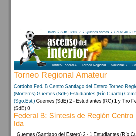
Inicio
SUB 13/15/17
Quiénes somos
Gol A Gol
Pr
Torneo Federal A
Torneo Regional
Nacional B
Co
Torneo Regional Amateur
Cordoba
Fed. B Centro
Santiago del Estero
Torneo Regi
(Morteros)
Güemes (SdE)
Estudiantes (Río Cuarto)
Comer
(Sgo.Est.)
Guemes (SdE) 2 - Estudiantes (RC) 1 y Tiro Fe
(SdE) 0
Federal B: Síntesis de Región Centro
Ida
Guemes (Santiago del Estero) 2 - 1 Estudiantes (Río C