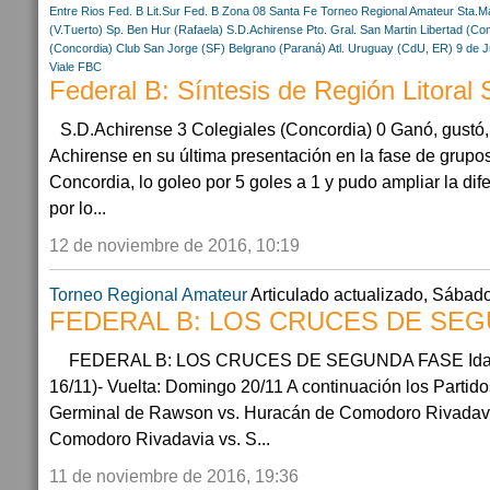
Entre Rios
Fed. B Lit.Sur
Fed. B Zona 08
Santa Fe
Torneo Regional Amateur
Sta.M
(V.Tuerto)
Sp. Ben Hur (Rafaela)
S.D.Achirense
Pto. Gral. San Martin
Libertad (Co
(Concordia)
Club San Jorge (SF)
Belgrano (Paraná)
Atl. Uruguay (CdU, ER)
9 de J
Viale FBC
Federal B: Síntesis de Región Litoral 
S.D.Achirense 3 Colegiales (Concordia) 0 Ganó, gustó, 
Achirense en su última presentación en la fase de grupos
Concordia, lo goleo por 5 goles a 1 y pudo ampliar la dif
por lo...
12 de noviembre de 2016, 10:19
Torneo Regional Amateur
Articulado actualizado, Sábado
FEDERAL B: LOS CRUCES DE SE
FEDERAL B: LOS CRUCES DE SEGUNDA FASE Ida: 
16/11)- Vuelta: Domingo 20/11 A continuación los Parti
Germinal de Rawson vs. Huracán de Comodoro Rivadav
Comodoro Rivadavia vs. S...
11 de noviembre de 2016, 19:36