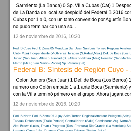
Sarmiento (La Banda) 0 Sp. Villa Cubas (Cat) 1 Despe
de La Banda de local se despidió del Federal B 2016 con
Cubas por 1 a 0, con un tanto convertido por Agustín B
no pudo terminar con una so...
12 de noviembre de 2016, 10:20
Fed. B Cuyo
Fed. B Zona 05
Mendoza
San Juan
San Luis
Torneo Regional Amateu
Club (Mza)
Independiente (V.Obrera)
Huracán (S.Rafael,Mza.)
Def. de Boca (Los 
Junior (San Juan)
Atlético Trinidad (SJ)
Atletico Palmira (Mza)
Peñaflor (San Martin
Martín (Mza.)
San Martin (Rodeo)
Sp. Peñarol (SJ)
Federal B: Síntesis de Región Cuyo -
Colon Juniors (San Juan) 1 Def. de Boca (Los Berros) 
número uno Colón empató 1 a 1 ante Boca (Sarmiento) 
con la Villa terminó primero en el grupo. Ahora jugará con
12 de noviembre de 2016, 10:20
Fed. B Norte
Fed. B Zona 06
Jujuy
Salta
Torneo Regional Amateur
Pellegrini (Salta)
Tabacal
Defensores (Fraile Pintado)
Central Norte (Salta)
Camioneros Arg. Norte
A
Alte. Brown (Lules, Tman.)
Progreso (Ros. Frontera)
Rio Grande (La Mendieta)
So
Lastenia (Tman.)
Sp. Guzman (Tucuman)
Talleres (Perico, Jujuy)