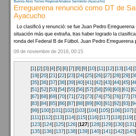
Buenos Aires
Torneo Regional Amateur
Sarmiento (Ayacucho)
Erreguerena renunció como DT de Sa
Ayacucho
Lo clasificó y renunció: se fue Juan Pedro Erregueren
situación más que extraña, tras haber logrado la clasific
ronda del Federal B de Fútbol, Juan Pedro Erreguerena pe
09 de noviembre de 2016, 00:15
[
1
] [
2
] [
3
] [
4
] [
5
] [
6
] [
7
] [
8
] [
9
] [
10
] [
11
] [
12
] [
13
] [
14
] [
[
19
] [
20
] [
21
] [
22
] [
23
] [
24
] [
25
] [
26
] [
27
] [
28
] [
29
] [
3
[
35
] [
36
] [
37
] [
38
] [
39
] [
40
] [
41
] [
42
] [
43
] [
44
] [
45
] [
4
[
51
] [
52
] [
53
] [
54
] [
55
] [
56
] [
57
] [
58
] [
59
] [
60
] [
61
] [
6
[
67
] [
68
] [
69
] [
70
] [
71
] [
72
] [
73
] [
74
] [
75
] [
76
] [
77
] [
7
[
83
] [
84
] [
85
] [
86
] [
87
] [
88
] [
89
] [
90
] [
91
] [
92
] [
93
] [
9
[
99
] [
100
] [
101
] [
102
] [
103
] [
104
] [
105
] [
106
] [
107
] [
[
111
] [
112
] [
113
] [
114
] [
115
] [
116
] [
117
] [
118
] [
119
] [
[
123
] [
124
] [
125
] [
126
] [
127
] [
128
] [
129
] [
130
] [
131
]
[
135
] [
136
] [
137
] [
138
] [
139
] [
140
] [
141
] [
142
] [
143
]