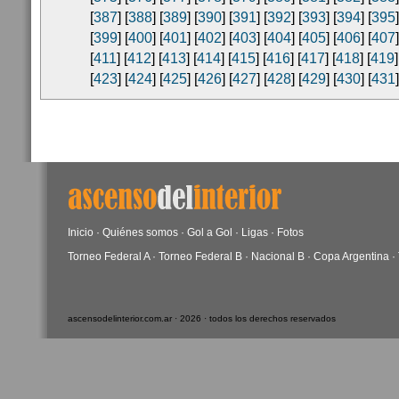
[
387
] [
388
] [
389
] [
390
] [
391
] [
392
] [
393
] [
394
] [
395
]
[
399
] [
400
] [
401
] [
402
] [
403
] [
404
] [
405
] [
406
] [
407
]
[
411
] [
412
] [
413
] [
414
] [
415
] [
416
] [
417
] [
418
] [
419
]
[
423
] [
424
] [
425
] [
426
] [
427
] [
428
] [
429
] [
430
] [
431
]
Inicio
·
Quiénes somos
·
Gol a Gol
·
Ligas
·
Fotos
Torneo Federal A
·
Torneo Federal B
·
Nacional B
·
Copa Argentina
·
ascensodelinterior.com.ar · 2026 · todos los derechos reservados