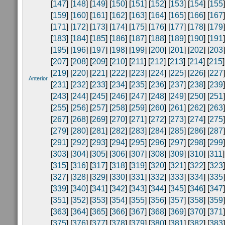
[
147
] [
148
] [
149
] [
150
] [
151
] [
152
] [
153
] [
154
] [
155
]
[
159
] [
160
] [
161
] [
162
] [
163
] [
164
] [
165
] [
166
] [
167
]
[
171
] [
172
] [
173
] [
174
] [
175
] [
176
] [
177
] [
178
] [
179
]
[
183
] [
184
] [
185
] [
186
] [
187
] [
188
] [
189
] [
190
] [
191
]
[
195
] [
196
] [
197
] [
198
] [
199
] [
200
] [
201
] [
202
] [
203
]
[
207
] [
208
] [
209
] [
210
] [
211
] [
212
] [
213
] [
214
] [
215
]
[
219
] [
220
] [
221
] [
222
] [
223
] [
224
] [
225
] [
226
] [
227
]
Anterior
[
231
] [
232
] [
233
] [
234
] [
235
] [
236
] [
237
] [
238
] [
239
]
[
243
] [
244
] [
245
] [
246
] [
247
] [
248
] [
249
] [
250
] [
251
]
[
255
] [
256
] [
257
] [
258
] [
259
] [
260
] [
261
] [
262
] [
263
]
[
267
] [
268
] [
269
] [
270
] [
271
] [
272
] [
273
] [
274
] [
275
]
[
279
] [
280
] [
281
] [
282
] [
283
] [
284
] [
285
] [
286
] [
287
]
[
291
] [
292
] [
293
] [
294
] [
295
] [
296
] [
297
] [
298
] [
299
]
[
303
] [
304
] [
305
] [
306
] [
307
] [
308
] [
309
] [
310
] [
311
]
[
315
] [
316
] [
317
] [
318
] [
319
] [
320
] [
321
] [
322
] [
323
]
[
327
] [
328
] [
329
] [
330
] [
331
] [
332
] [
333
] [
334
] [
335
]
[
339
] [
340
] [
341
] [
342
] [
343
] [
344
] [
345
] [
346
] [
347
]
[
351
] [
352
] [
353
] [
354
] [
355
] [
356
] [
357
] [
358
] [
359
]
[
363
] [
364
] [
365
] [
366
] [
367
] [
368
] [
369
] [
370
] [
371
]
[
375
] [
376
] [
377
] [
378
] [
379
] [
380
] [
381
] [
382
] [
383
]