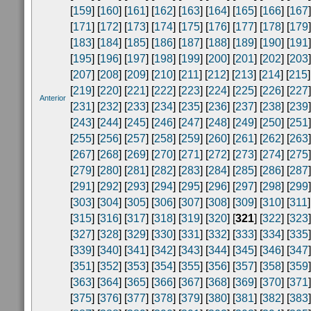
[
159
] [
160
] [
161
] [
162
] [
163
] [
164
] [
165
] [
166
] [
167
]
[
171
] [
172
] [
173
] [
174
] [
175
] [
176
] [
177
] [
178
] [
179
]
[
183
] [
184
] [
185
] [
186
] [
187
] [
188
] [
189
] [
190
] [
191
]
[
195
] [
196
] [
197
] [
198
] [
199
] [
200
] [
201
] [
202
] [
203
]
[
207
] [
208
] [
209
] [
210
] [
211
] [
212
] [
213
] [
214
] [
215
]
[
219
] [
220
] [
221
] [
222
] [
223
] [
224
] [
225
] [
226
] [
227
]
Anterior
[
231
] [
232
] [
233
] [
234
] [
235
] [
236
] [
237
] [
238
] [
239
]
[
243
] [
244
] [
245
] [
246
] [
247
] [
248
] [
249
] [
250
] [
251
]
[
255
] [
256
] [
257
] [
258
] [
259
] [
260
] [
261
] [
262
] [
263
]
[
267
] [
268
] [
269
] [
270
] [
271
] [
272
] [
273
] [
274
] [
275
]
[
279
] [
280
] [
281
] [
282
] [
283
] [
284
] [
285
] [
286
] [
287
]
[
291
] [
292
] [
293
] [
294
] [
295
] [
296
] [
297
] [
298
] [
299
]
[
303
] [
304
] [
305
] [
306
] [
307
] [
308
] [
309
] [
310
] [
311
]
[
315
] [
316
] [
317
] [
318
] [
319
] [
320
] [
321
] [
322
] [
323
]
[
327
] [
328
] [
329
] [
330
] [
331
] [
332
] [
333
] [
334
] [
335
]
[
339
] [
340
] [
341
] [
342
] [
343
] [
344
] [
345
] [
346
] [
347
]
[
351
] [
352
] [
353
] [
354
] [
355
] [
356
] [
357
] [
358
] [
359
]
[
363
] [
364
] [
365
] [
366
] [
367
] [
368
] [
369
] [
370
] [
371
]
[
375
] [
376
] [
377
] [
378
] [
379
] [
380
] [
381
] [
382
] [
383
]