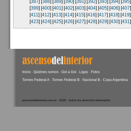
[
387
] [
388
] [
389
] [
390
] [
391
] [
392
] [
393
] [
394
] [
395
]
[
399
] [
400
] [
401
] [
402
] [
403
] [
404
] [
405
] [
406
] [
407
]
[
411
] [
412
] [
413
] [
414
] [
415
] [
416
] [
417
] [
418
] [
419
]
[
423
] [
424
] [
425
] [
426
] [
427
] [
428
] [
429
] [
430
] [
431
]
Inicio
·
Quiénes somos
·
Gol a Gol
·
Ligas
·
Fotos
Torneo Federal A
·
Torneo Federal B
·
Nacional B
·
Copa Argentina
·
ascensodelinterior.com.ar · 2026 · todos los derechos reservados