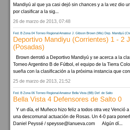
Mandiyú al que ya casi dejó sin chances y a la vez dio u
por clasificar a la sig...
26 de marzo de 2013, 07:48
Fed. B Zona 04
Torneo Regional Amateur
J. Gibson Brown (Mis)
Dep. Mandiyú (Ct
Deportivo Mandiyu (Corrientes) 1 - 2
(Posadas)
Brown derrotó a Deportivo Mandiyú y se acerca a la clas
Torneo Argentino B de Fútbol, el equipo de la Tierra Col
sueña con la clasificación a la próxima instancia que con l
25 de marzo de 2013, 21:52
Fed. B Zona 06
Torneo Regional Amateur
Bella Vista (BB)
Def. de Salto
Bella Vista 4 Defensores de Salto 0
Y un día, el Muñeco hizo feliz a todos otra vez Venció 
una descomunal actuación de Rosas. Un 4-0 para ponerl
Daniel Peyssé / speysse@lanueva.com Algún dí...