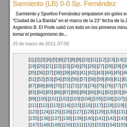
Sarmiento (LB) 0-0 Sp. Fernández
Sarmiento y Sportivo Fernández empataron sin goles e
“Ciudad de La Banda” en el marco de la 23° fecha de la 
Argentino B. El Profe salió con todo en los primeros minu
tomar el protagonismo de...
25 de marzo de 2013, 07:58
[
1
] [
2
] [
3
] [
4
] [
5
] [
6
] [
7
] [
8
] [
9
] [
10
] [
11
] [
12
] [
13
] [
14
] [
[
19
] [
20
] [
21
] [
22
] [
23
] [
24
] [
25
] [
26
] [
27
] [
28
] [
29
] [
3
[
35
] [
36
] [
37
] [
38
] [
39
] [
40
] [
41
] [
42
] [
43
] [
44
] [
45
] [
4
[
51
] [
52
] [
53
] [
54
] [
55
] [
56
] [
57
] [
58
] [
59
] [
60
] [
61
] [
6
[
67
] [
68
] [
69
] [
70
] [
71
] [
72
] [
73
] [
74
] [
75
] [
76
] [
77
] [
7
[
83
] [
84
] [
85
] [
86
] [
87
] [
88
] [
89
] [
90
] [
91
] [
92
] [
93
] [
9
[
99
] [
100
] [
101
] [
102
] [
103
] [
104
] [
105
] [
106
] [
107
] [
[
111
] [
112
] [
113
] [
114
] [
115
] [
116
] [
117
] [
118
] [
119
] [
[
123
] [
124
] [
125
] [
126
] [
127
] [
128
] [
129
] [
130
] [
131
]
[
135
] [
136
] [
137
] [
138
] [
139
] [
140
] [
141
] [
142
] [
143
]
[
147
] [
148
] [
149
] [
150
] [
151
] [
152
] [
153
] [
154
] [
155
]