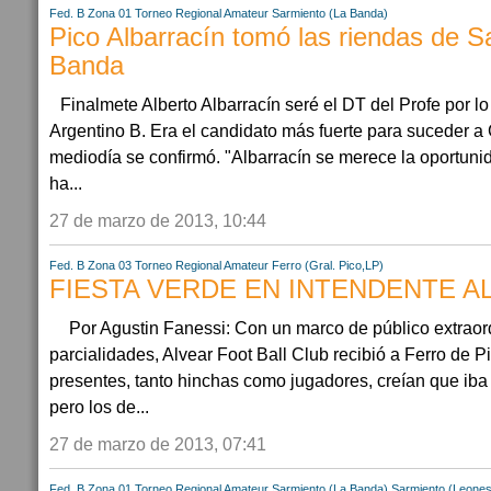
Fed. B Zona 01
Torneo Regional Amateur
Sarmiento (La Banda)
Pico Albarracín tomó las riendas de S
Banda
Finalmete Alberto Albarracín seré el DT del Profe por l
Argentino B. Era el candidato más fuerte para suceder a
mediodía se confirmó. "Albarracín se merece la oportunid
ha...
27 de marzo de 2013, 10:44
Fed. B Zona 03
Torneo Regional Amateur
Ferro (Gral. Pico,LP)
FIESTA VERDE EN INTENDENTE A
Por Agustin Fanessi: Con un marco de público extraor
parcialidades, Alvear Foot Ball Club recibió a Ferro de P
presentes, tanto hinchas como jugadores, creían que iba 
pero los de...
27 de marzo de 2013, 07:41
Fed. B Zona 01
Torneo Regional Amateur
Sarmiento (La Banda)
Sarmiento (Leones