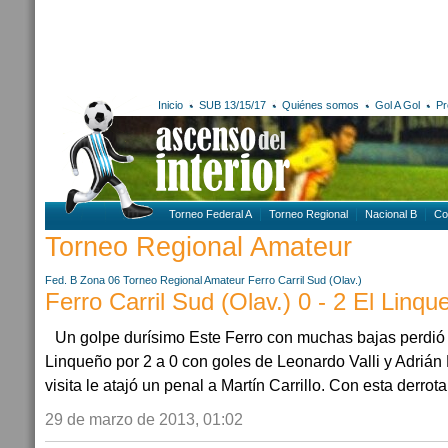
Inicio
SUB 13/15/17
Quiénes somos
Gol A Gol
Pr
Torneo Federal A
Torneo Regional
Nacional B
Co
Torneo Regional Amateur
Fed. B Zona 06
Torneo Regional Amateur
Ferro Carril Sud (Olav.)
Ferro Carril Sud (Olav.) 0 - 2 El Linqu
Un golpe durísimo Este Ferro con muchas bajas perdió 
Linqueño por 2 a 0 con goles de Leonardo Valli y Adrián
visita le atajó un penal a Martín Carrillo. Con esta derrota,
29 de marzo de 2013, 01:02