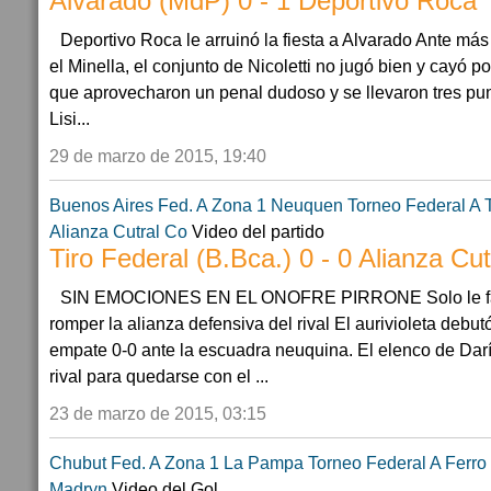
Alvarado (MdP) 0 - 1 Deportivo Roca
Deportivo Roca le arruinó la fiesta a Alvarado Ante má
el Minella, el conjunto de Nicoletti no jugó bien y cayó po
que aprovecharon un penal dudoso y se llevaron tres pun
Lisi...
29 de marzo de 2015, 19:40
Buenos Aires
Fed. A Zona 1
Neuquen
Torneo Federal A
Alianza Cutral Co
Video del partido
Tiro Federal (B.Bca.) 0 - 0 Alianza Cu
SIN EMOCIONES EN EL ONOFRE PIRRONE Solo le faltó 
romper la alianza defensiva del rival El aurivioleta debut
empate 0-0 ante la escuadra neuquina. El elenco de Dar
rival para quedarse con el ...
23 de marzo de 2015, 03:15
Chubut
Fed. A Zona 1
La Pampa
Torneo Federal A
Ferro 
Madryn
Video del Gol