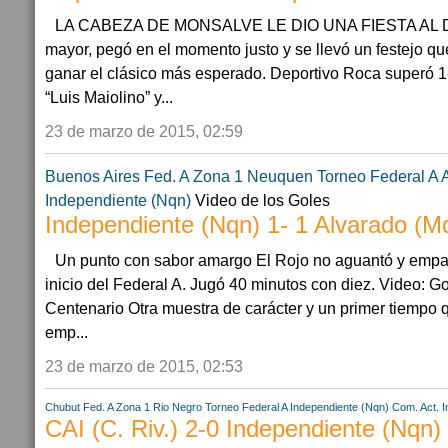
LA CABEZA DE MONSALVE LE DIO UNA FIESTA AL D
mayor, pegó en el momento justo y se llevó un festejo q
ganar el clásico más esperado. Deportivo Roca superó 1-0
“Luis Maiolino” y...
23 de marzo de 2015, 02:59
Buenos Aires
Fed. A Zona 1
Neuquen
Torneo Federal A
Independiente (Nqn)
Video de los Goles
Independiente (Nqn) 1- 1 Alvarado (M
Un punto con sabor amargo El Rojo no aguantó y empat
inicio del Federal A. Jugó 40 minutos con diez. Video:
Centenario Otra muestra de carácter y un primer tiempo 
emp...
23 de marzo de 2015, 02:53
Chubut
Fed. A Zona 1
Rio Negro
Torneo Federal A
Independiente (Nqn)
Com. Act. In
CAI (C. Riv.) 2-0 Independiente (Nqn)