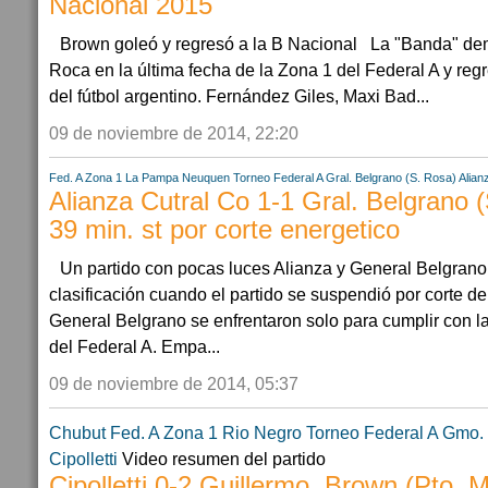
Nacional 2015
Brown goleó y regresó a la B Nacional La "Banda" dem
Roca en la última fecha de la Zona 1 del Federal A y reg
del fútbol argentino. Fernández Giles, Maxi Bad...
09 de noviembre de 2014, 22:20
Fed. A Zona 1
La Pampa
Neuquen
Torneo Federal A
Gral. Belgrano (S. Rosa)
Alian
Alianza Cutral Co 1-1 Gral. Belgrano
39 min. st por corte energetico
Un partido con pocas luces Alianza y General Belgran
clasificación cuando el partido se suspendió por corte de
General Belgrano se enfrentaron solo para cumplir con la
del Federal A. Empa...
09 de noviembre de 2014, 05:37
Chubut
Fed. A Zona 1
Rio Negro
Torneo Federal A
Gmo. 
Cipolletti
Video resumen del partido
Cipolletti 0-2 Guillermo. Brown (Pto. 