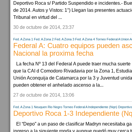
Deportivo Roca s/ Partido Suspendido e incidentes.- Bue
de 2014. Autos y Vistos: 1°) Llegan las presentes actuac
Tribunal en virtud del ...
30 de octubre de 2014, 23:37
Fed. A Zona 1
Fed. A Zona 2
Fed. A Zona 3
Fed. A Zona 4
Torneo Federal A
Union A
Federal A: Cuatro equipos pueden asc
Nacional la proxima fecha
La fecha Nº 13 del Federal A puede traer mucha suerte 
que la CAI d Comodoro Rivadavia por la Zona 1, Estudian
Unión Aconquija de Catamarca por la 3 y Juventud unid
pueden obtener el anhelado ascenso a la...
27 de octubre de 2014, 13:06
Fed. A Zona 1
Neuquen
Rio Negro
Torneo Federal A
Independiente (Nqn)
Deportiv
Deportivo Roca 1-3 Independiente (N
El “Depo” a un paso de clasificar Madryn necesitaba g
ingreso a la siguiente ronda y aunque quedó muy cerca t