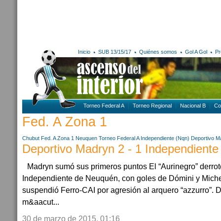
Inicio
SUB 13/15/17
Quiénes somos
Gol A Gol
Pr
Torneo Federal A
Torneo Regional
Nacional B
Co
Fed. A Zona 1
Chubut
Fed. A Zona 1
Neuquen
Torneo Federal A
Independiente (Nqn)
Deportivo M
Deportivo Madryn 2 - 1 Independiente
Madryn sumó sus primeros puntos El “Aurinegro” derrotó
Independiente de Neuquén, con goles de Dómini y Mich
suspendió Ferro-CAI por agresión al arquero “azzurro
m&aacut...
30 de marzo de 2015, 01:16