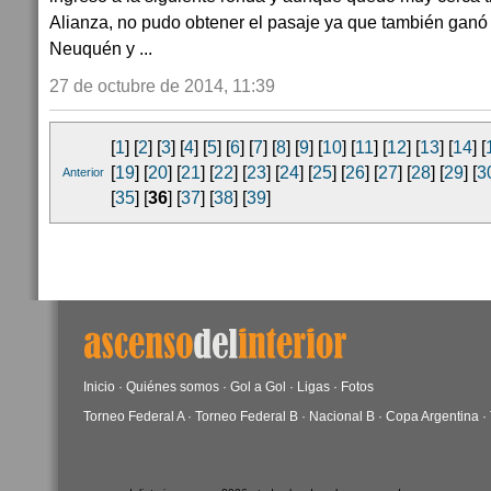
Alianza, no pudo obtener el pasaje ya que también ganó
Neuquén y ...
27 de octubre de 2014, 11:39
[
1
] [
2
] [
3
] [
4
] [
5
] [
6
] [
7
] [
8
] [
9
] [
10
] [
11
] [
12
] [
13
] [
14
] [
[
19
] [
20
] [
21
] [
22
] [
23
] [
24
] [
25
] [
26
] [
27
] [
28
] [
29
] [
3
Anterior
[
35
] [
36
] [
37
] [
38
] [
39
]
Inicio
·
Quiénes somos
·
Gol a Gol
·
Ligas
·
Fotos
Torneo Federal A
·
Torneo Federal B
·
Nacional B
·
Copa Argentina
·