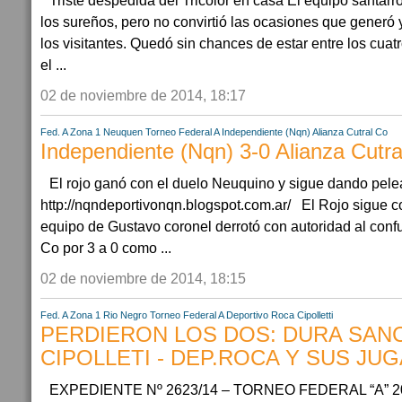
Triste despedida del Tricolor en casa El equipo santar
los sureños, pero no convirtió las ocasiones que generó 
los visitantes. Quedó sin chances de estar entre los cuatr
el ...
02 de noviembre de 2014, 18:17
Fed. A Zona 1
Neuquen
Torneo Federal A
Independiente (Nqn)
Alianza Cutral Co
Independiente (Nqn) 3-0 Alianza Cutr
El rojo ganó con el duelo Neuquino y sigue dando pele
http://nqndeportivonqn.blogspot.com.ar/ El Rojo sigue co
equipo de Gustavo coronel derrotó con autoridad al conf
Co por 3 a 0 como ...
02 de noviembre de 2014, 18:15
Fed. A Zona 1
Rio Negro
Torneo Federal A
Deportivo Roca
Cipolletti
PERDIERON LOS DOS: DURA SAN
CIPOLLETI - DEP.ROCA Y SUS J
EXPEDIENTE Nº 2623/14 – TORNEO FEDERAL “A” 2014