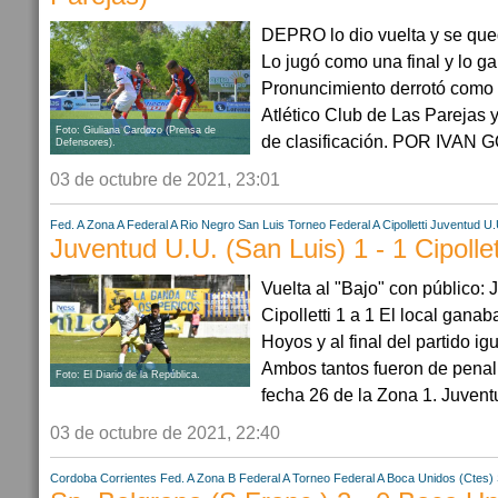
DEPRO lo dio vuelta y se qued
Lo jugó como una final y lo g
Pronuncimiento derrotó como l
Atlético Club de Las Parejas 
Foto: Giuliana Cardozo (Prensa de
de clasificación. POR IVAN G
Defensores).
03 de octubre de 2021, 23:01
Fed. A Zona A
Federal A
Rio Negro
San Luis
Torneo Federal A
Cipolletti
Juventud U.
Juventud U.U. (San Luis) 1 - 1 Cipollet
Vuelta al "Bajo" con público:
Cipolletti 1 a 1 El local gan
Hoyos y al final del partido ig
Ambos tantos fueron de penal.
Foto: El Diario de la República.
fecha 26 de la Zona 1. Juvent
03 de octubre de 2021, 22:40
Cordoba
Corrientes
Fed. A Zona B
Federal A
Torneo Federal A
Boca Unidos (Ctes)