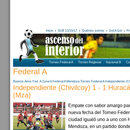
Inicio
SUB 13/15/17
Quiénes somos
Gol A Gol
Pr
Torneo Federal A
Torneo Regional
Nacional B
Co
Federal A
Buenos Aires
Fed. A Zona A
Federal A
Mendoza
Torneo Federal A
Independiente (Ch
Independiente (Chivilcoy) 1 - 1 Hurac
(Mza)
Empate con sabor amargo par
nueva fecha del Torneo Federa
ciudad igualó uno a uno con 
Mendoza, en un partido dond