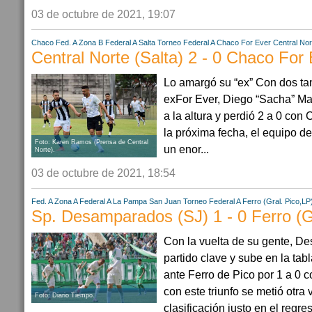
03 de octubre de 2021, 19:07
Chaco
Fed. A Zona B
Federal A
Salta
Torneo Federal A
Chaco For Ever
Central Nor
Central Norte (Salta) 2 - 0 Chaco For
Lo amargó su “ex” Con dos tan
exFor Ever, Diego “Sacha” Ma
a la altura y perdió 2 a 0 con 
la próxima fecha, el equipo d
Foto: Karen Ramos (Prensa de Central
un enor...
Norte).
03 de octubre de 2021, 18:54
Fed. A Zona A
Federal A
La Pampa
San Juan
Torneo Federal A
Ferro (Gral. Pico,LP
Sp. Desamparados (SJ) 1 - 0 Ferro (G
Con la vuelta de su gente, 
partido clave y sube en la tabl
ante Ferro de Pico por 1 a 0 c
con este triunfo se metió otra
Foto: Diario Tiempo.
clasificación justo en el regres