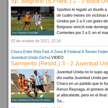
Sp. Belgrano (S.Franc.) 2 - 0 Boca Un
Sportivo le regaló un triunfo 
de cuatro meses sin victorias
Unidos por 2 a 0 con goles de
Belgrano venció este doming
Corrientes por 2 a 0, en el mar
Foto: República Aurirroja.
03 de octubre de 2021, 22:16
Chaco
Entre Rios
Fed. A Zona B
Federal A
Torneo Feder
Juventud Unida (Gchu)
VIDEO
Sarmiento (Resist.) 3 - 2 Juventud Un
Juventud Unida no lo supo ag
dio vuelta Juventud Unida pe
Chaco en un partido que lo f
Renzo Reynaga, el primero de
al albiceleste, pero en el final 
Sa...
Foto: Gentileza de Gustavo Ricardone.