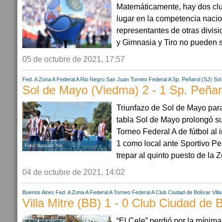
Matemáticamente, hay dos cl
lugar en la competencia nacion
representantes de otras divis
y Gimnasia y Tiro no pueden s
05 de octubre de 2021, 17:57
Fed. A Zona A
Federal A
Rio Negro
San Juan
Torneo Federal A
Sp. Peñarol (SJ)
Sol
Sol de Mayo (Viedma) 2 - 1 Sp. Peñar
Triunfazo de Sol de Mayo par
tabla Sol de Mayo prolongó s
Torneo Federal A de fútbol al
1 como local ante Sportivo P
Foto: Noticias Net.
trepar al quinto puesto de la Z
04 de octubre de 2021, 14:02
Buenos Aires
Fed. A Zona A
Federal A
Torneo Federal A
Club Ciudad de Bolívar
Vill
Villa Mitre (BB) 1 - 0 Club Ciudad de B
“El Cele” perdió por la mínima