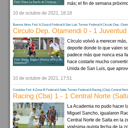
Foto: Diario La Razón de Chivilcoy.
más; el fin de semana próximo 
10 de octubre de 2021, 18:18
Buenos Aires
Fed. A Zona A
Federal A
San Luis
Torneo Federal A
Circulo Dep. Ota
Circulo Dep. Otamendi 0 - 1 Juventud
Círculo volvió a merecer más,
deporte donde lo que valen so
padece más que nunca esa fal
Foto: Martín Angelini (Prensa de Círculo
hace costarle mucho convertir
Deportivo).
Unida de San Luis, que aprove
10 de octubre de 2021, 17:51
Cordoba
Fed. A Zona B
Federal A
Salta
Torneo Federal A
Racing (Cba)
Central Nort
Racing (Cba) 1 - 1 Central Norte (Salt
La Academia no pudo hacer la
Miguel Sancho, igualaron Ra
Central Norte de Salta en la z
vigésima quinta fecha de la z