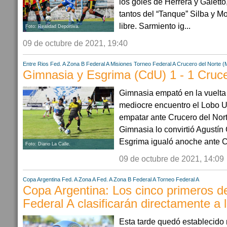
los goles de Herrera y Galetto,
tantos del “Tanque” Silba y 
libre. Sarmiento ig...
Foto: Realidad Deportiva.
09 de octubre de 2021, 19:40
Entre Rios
Fed. A Zona B
Federal A
Misiones
Torneo Federal A
Crucero del Norte (
Gimnasia y Esgrima (CdU) 1 - 1 Cruce
Gimnasia empató en la vuelta
mediocre encuentro el Lobo 
empatar ante Crucero del Norte
Gimnasia lo convirtió Agustín
Esgrima igualó anoche ante Cr
Foto: Diario La Calle.
09 de octubre de 2021, 14:09
Copa Argentina
Fed. A Zona A
Fed. A Zona B
Federal A
Torneo Federal A
Copa Argentina: Los cinco primeros d
Federal A clasificarán directamente a 
Esta tarde quedó establecido 