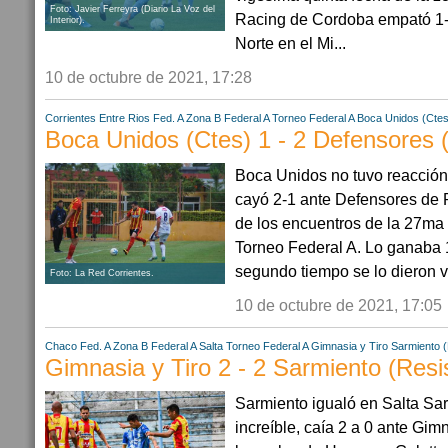
Foto: Javier Ferreyra (Diario La Voz del
Racing de Cordoba empató 1-
Interior).
Norte en el Mi...
10 de octubre de 2021, 17:28
Corrientes
Entre Rios
Fed. A Zona B
Federal A
Torneo Federal A
Boca Unidos (Ctes
Boca Unidos (Ctes) 1 - 2 Defensores 
Boca Unidos no tuvo reacción y
cayó 2-1 ante Defensores de 
de los encuentros de la 27ma 
Torneo Federal A. Lo ganaba 1
segundo tiempo se lo dieron vu
Foto: La Red Corrientes.
10 de octubre de 2021, 17:05
Chaco
Fed. A Zona B
Federal A
Salta
Torneo Federal A
Gimnasia y Tiro
Sarmiento (
Gimnasia y Tiro 2 - 2 Sarmiento (Resis
Sarmiento igualó en Salta Sa
increíble, caía 2 a 0 ante Gimn