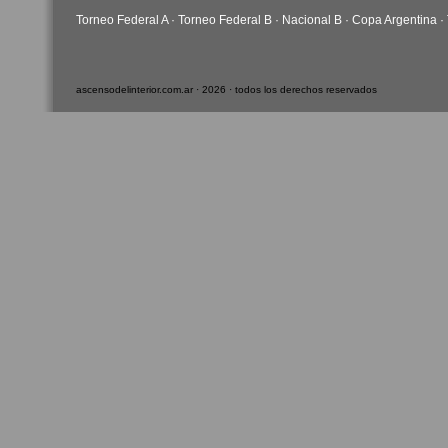
Torneo Federal A
·
Torneo Federal B
·
Nacional B
·
Copa Argentina
·
ascensodelinterior.com.ar · 2026 · todos los derechos reservados