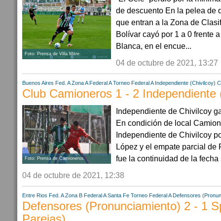
de descuento En la pelea de 
que entran a la Zona de Clasi
Bolívar cayó por 1 a 0 frente a
Blanca, en el encue...
Foto: Prensa de Villa Mitre.
04 de octubre de 2021, 13:27
Buenos Aires
Fed. A Zona A
Federal A
Torneo Federal A
Independiente (Chivilcoy)
C
Club Camioneros 1 - 2 Independiente (
Independiente de Chivilcoy ga
En condición de local Camion
Independiente de Chivilcoy po
López y el empate parcial de
fue la continuidad de la fecha 
Foto: Prensa de Camioneros.
04 de octubre de 2021, 12:38
Entre Rios
Fed. A Zona B
Federal A
Santa Fe
Torneo Federal A
Defensores (Pronun
Defensores (Pronunciamiento) 2 - 1 Sp
Parejas)