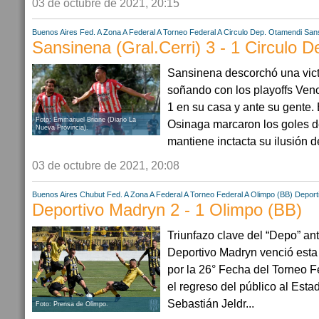
03 de octubre de 2021, 20:15
Buenos Aires
Fed. A Zona A
Federal A
Torneo Federal A
Circulo Dep. Otamendi
Sans
Sansinena (Gral.Cerri) 3 - 1 Circulo 
Sansinena descorchó una victo
soñando con los playoffs Venc
1 en su casa y ante su gente. 
Foto: Emmanuel Briane (Diario La
Osinaga marcaron los goles de
Nueva Provincia).
mantiene inctacta su ilusión d
03 de octubre de 2021, 20:08
Buenos Aires
Chubut
Fed. A Zona A
Federal A
Torneo Federal A
Olimpo (BB)
Deport
Deportivo Madryn 2 - 1 Olimpo (BB)
Triunfazo clave del “Depo” ant
Deportivo Madryn venció esta 
por la 26° Fecha del Torneo F
el regreso del público al Estad
Sebastián Jeldr...
Foto: Prensa de Olimpo.