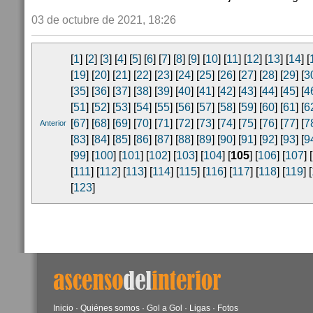
03 de octubre de 2021, 18:26
[
1
] [
2
] [
3
] [
4
] [
5
] [
6
] [
7
] [
8
] [
9
] [
10
] [
11
] [
12
] [
13
] [
14
] [
[
19
] [
20
] [
21
] [
22
] [
23
] [
24
] [
25
] [
26
] [
27
] [
28
] [
29
] [
3
[
35
] [
36
] [
37
] [
38
] [
39
] [
40
] [
41
] [
42
] [
43
] [
44
] [
45
] [
4
[
51
] [
52
] [
53
] [
54
] [
55
] [
56
] [
57
] [
58
] [
59
] [
60
] [
61
] [
6
[
67
] [
68
] [
69
] [
70
] [
71
] [
72
] [
73
] [
74
] [
75
] [
76
] [
77
] [
7
Anterior
[
83
] [
84
] [
85
] [
86
] [
87
] [
88
] [
89
] [
90
] [
91
] [
92
] [
93
] [
9
[
99
] [
100
] [
101
] [
102
] [
103
] [
104
] [
105
] [
106
] [
107
] [
[
111
] [
112
] [
113
] [
114
] [
115
] [
116
] [
117
] [
118
] [
119
] [
[
123
]
Inicio
·
Quiénes somos
·
Gol a Gol
·
Ligas
·
Fotos