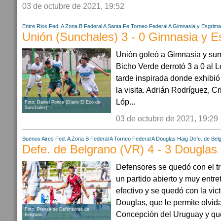
03 de octubre de 2021, 19:52
Entre Rios
Fed. A Zona B
Federal A
Santa Fe
Torneo Federal A
Gimnasia y Esgrim
Unión (Sunchales) 3 - 0 Gimnasia y 
Unión goleó a Gimnasia y sum
Bicho Verde derrotó 3 a 0 al 
tarde inspirada donde exhibi
la visita. Adrián Rodríguez, C
Lóp...
Foto: Daniel Ponce (Diario El Eco de
Sunchales).
03 de octubre de 2021, 19:29
Buenos Aires
Fed. A Zona B
Federal A
Torneo Federal A
Douglas Haig
Defe. de Bel
Defe. de Belgrano (VR) 4 - 3 Douglas
Defensores se quedó con el tr
un partido abierto y muy entr
efectivo y se quedó con la vic
Douglas, que le permite olvida
Foto: Prensa de Defensores de
Concepción del Uruguay y qu
Belgrano.