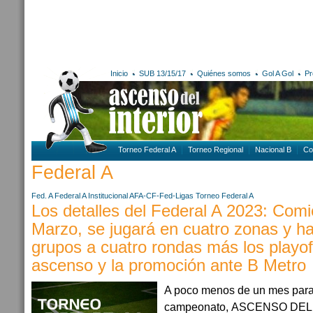
Inicio
SUB 13/15/17
Quiénes somos
Gol A Gol
Pr
Torneo Federal A
Torneo Regional
Nacional B
Co
Federal A
Fed. A
Federal A
Institucional AFA-CF-Fed-Ligas
Torneo Federal A
Los detalles del Federal A 2023: Comi
Marzo, se jugará en cuatro zonas y h
grupos a cuatro rondas más los playoff
ascenso y la promoción ante B Metro
A poco menos de un mes para
campeonato, ASCENSO DEL I