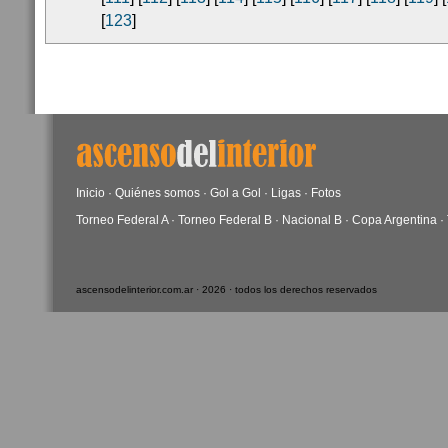
[
123
]
Inicio
·
Quiénes somos
·
Gol a Gol
·
Ligas
·
Fotos
Torneo Federal A
·
Torneo Federal B
·
Nacional B
·
Copa Argentina
·
ascensodelinterior.com.ar · 2026 · todos los derechos reservados