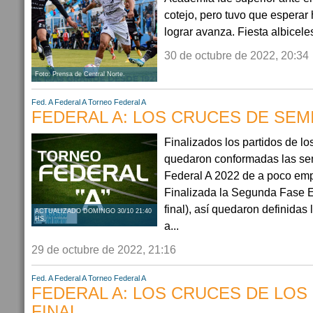
cotejo, pero tuvo que esperar 
lograr avanza. Fiesta albicele
30 de octubre de 2022, 20:34
Foto: Prensa de Central Norte.
Fed. A
Federal A
Torneo Federal A
FEDERAL A: LOS CRUCES DE SEM
Finalizados los partidos de los
quedaron conformadas las sem
Federal A 2022 de a poco empi
Finalizada la Segunda Fase El
final), así quedaron definidas 
ACTUALIZADO DOMINGO 30/10 21:40
HS.
a...
29 de octubre de 2022, 21:16
Fed. A
Federal A
Torneo Federal A
FEDERAL A: LOS CRUCES DE LOS
FINAL