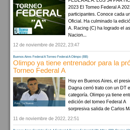
FEDERAL A: LOS 34 PARTI
2023 El Torneo Federal A 202
participantes. Conoce cada un
Oficial. Ha culminado la edic
A. Racing (C) ha logrado el a
Nacion...
12 de noviembre de 2022, 23:47
Buenos Aires
Federal A
Torneo Federal A
Olimpo (BB)
Olimpo ya tiene entrenador para la pr
Torneo Federal A
Hoy en Buenos Aires, el presi
Dagna cerró trato con un DT 
categoría. Olimpo ya tiene en
edición del torneo Federal A 
Foto: La Nueva
sorpresiva salida de Carlos Ma
11 de noviembre de 2022, 22:51