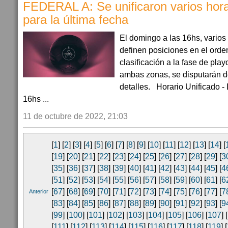
FEDERAL A: Se unificaron varios hora
para la última fecha
El domingo a las 16hs, varios
definen posiciones en el orde
clasificación a la fase de play
ambas zonas, se disputarán d
detalles. Horario Unificado 
16hs ...
11 de octubre de 2022, 21:03
[
1
] [
2
] [
3
] [
4
] [
5
] [
6
] [
7
] [
8
] [
9
] [
10
] [
11
] [
12
] [
13
] [
14
] [
[
19
] [
20
] [
21
] [
22
] [
23
] [
24
] [
25
] [
26
] [
27
] [
28
] [
29
] [
3
[
35
] [
36
] [
37
] [
38
] [
39
] [
40
] [
41
] [
42
] [
43
] [
44
] [
45
] [
4
[
51
] [
52
] [
53
] [
54
] [
55
] [
56
] [
57
] [
58
] [
59
] [
60
] [
61
] [
6
[
67
] [
68
] [
69
] [
70
] [
71
] [
72
] [
73
] [
74
] [
75
] [
76
] [
77
] [
7
Anterior
[
83
] [
84
] [
85
] [
86
] [
87
] [
88
] [
89
] [
90
] [
91
] [
92
] [
93
] [
9
[
99
] [
100
] [
101
] [
102
] [
103
] [
104
] [
105
] [
106
] [
107
] [
[
111
] [
112
] [
113
] [
114
] [
115
] [
116
] [
117
] [
118
] [
119
] [