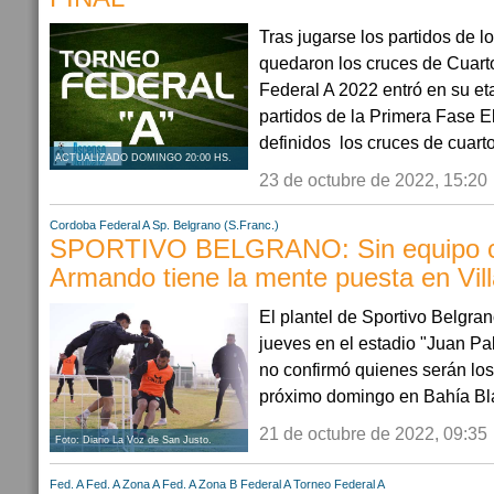
Tras jugarse los partidos de lo
quedaron los cruces de Cuarto
Federal A 2022 entró en su eta
partidos de la Primera Fase E
definidos los cruces de cuartos
ACTUALIZADO DOMINGO 20:00 HS.
23 de octubre de 2022, 15:20
Cordoba
Federal A
Sp. Belgrano (S.Franc.)
SPORTIVO BELGRANO: Sin equipo c
Armando tiene la mente puesta en Vill
El plantel de Sportivo Belgran
jueves en el estadio "Juan Pa
no confirmó quienes serán los 
próximo domingo en Bahía Blan
21 de octubre de 2022, 09:35
Foto: Diario La Voz de San Justo.
Fed. A
Fed. A Zona A
Fed. A Zona B
Federal A
Torneo Federal A