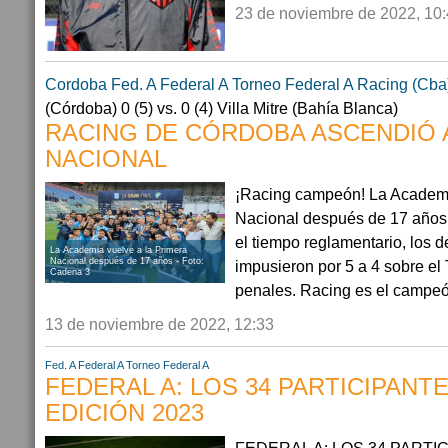
23 de noviembre de 2022, 10
Cordoba
Fed. A
Federal A
Torneo Federal A
Racing (Cba
(Córdoba) 0 (5) vs. 0 (4) Villa Mitre (Bahía Blanca)
RACING DE CÓRDOBA ASCENDIÓ 
NACIONAL
¡Racing campeón! La Academi
Nacional después de 17 años 
el tiempo reglamentario, los d
La Academia vuelve a la Primera
Nacional después de 17 años - Foto:
impusieron por 5 a 4 sobre el 
Cadena 3
penales. Racing es el campeó
13 de noviembre de 2022, 12:33
Fed. A
Federal A
Torneo Federal A
FEDERAL A: LOS 34 PARTICIPANTE
EDICIÓN 2023