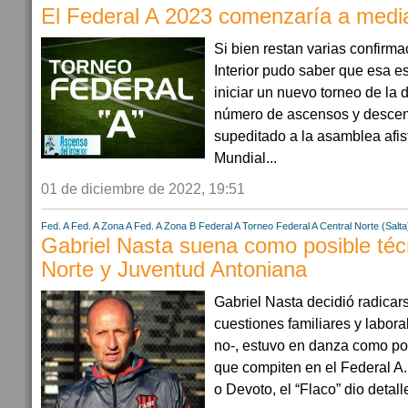
El Federal A 2023 comenzaría a med
Si bien restan varias confirm
Interior pudo saber que esa es
iniciar un nuevo torneo de la d
número de ascensos y descen
supeditado a la asamblea afis
Mundial...
01 de diciembre de 2022, 19:51
Fed. A
Fed. A Zona A
Fed. A Zona B
Federal A
Torneo Federal A
Central Norte (Salta
Gabriel Nasta suena como posible téc
Norte y Juventud Antoniana
Gabriel Nasta decidió radicar
cuestiones familiares y labor
no-, estuvo en danza como po
que compiten en el Federal A.
o Devoto, el “Flaco” dio detalle