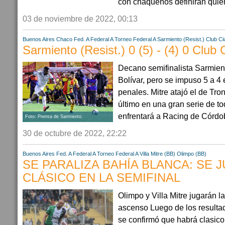
con chaqueños definirán quien
03 de noviembre de 2022, 00:13
Buenos Aires
Chaco
Fed. A
Federal A
Torneo Federal A
Sarmiento (Resist.)
Club Ci
Sarmiento (Resist.) 0 (5) - (4) 0 Club
Decano semifinalista Sarmient
Bolívar, pero se impuso 5 a 4 
penales. Mitre atajó el de Tro
último en una gran serie de t
enfrentará a Racing de Córdob
Foto: Prensa de Sarmiento.
30 de octubre de 2022, 22:22
Buenos Aires
Fed. A
Federal A
Torneo Federal A
Villa Mitre (BB)
Olimpo (BB)
SE PARALIZA BAHÍA BLANCA: SE 
CLÁSICO EN LA SEMIFINAL
Olimpo y Villa Mitre jugarán l
ascenso Luego de los resultado
se confirmó que habrá clasic