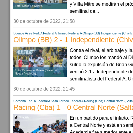
y Villa Mitre se medirán el pr
Foto: Diario La Nueva.
semifinal de...
30 de octubre de 2022, 21:58
Buenos Aires
Fed. A
Federal A
Torneo Federal A
Olimpo (BB)
Independiente (Chivil
Olimpo (BB) 2 - 1 Independiente (Chiv
Contra el rival, el arbitraje y
todos, Olimpo los mandó al D
sufrio la expulsión de Brian G
Foto: Emmanuel Briane (Diario La
venció 2-1 a Independiente de
Nueva Provincia).
semifinalista del Federal A. U
30 de octubre de 2022, 21:45
Cordoba
Fed. A
Federal A
Salta
Torneo Federal A
Racing (Cba)
Central Norte (Salta
Racing (Cba) 1 - 0 Central Norte (Salt
En un partido para el infarto, 
a Central Norte y está en sem
Academia fue superior ante el