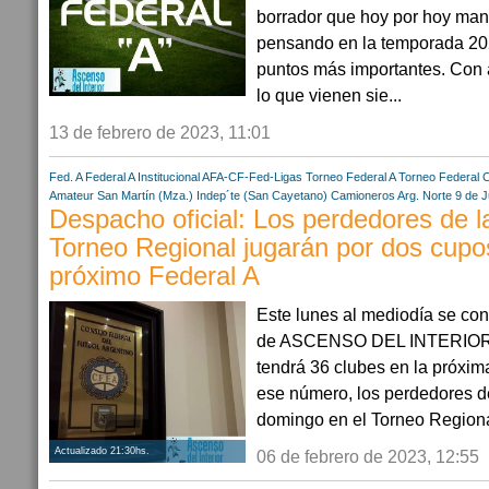
borrador que hoy por hoy man
pensando en la temporada 202
puntos más importantes. Con 
lo que vienen sie...
13 de febrero de 2023, 11:01
Fed. A
Federal A
Institucional AFA-CF-Fed-Ligas
Torneo Federal A
Torneo Federal 
Amateur
San Martín (Mza.)
Indep´te (San Cayetano)
Camioneros Arg. Norte
9 de J
Despacho oficial: Los perdedores de la
Torneo Regional jugarán por dos cupo
próximo Federal A
Este lunes al mediodía se con
de ASCENSO DEL INTERIOR: 
tendrá 36 clubes en la próxim
ese número, los perdedores de
domingo en el Torneo Regional
Actualizado 21:30hs.
06 de febrero de 2023, 12:55