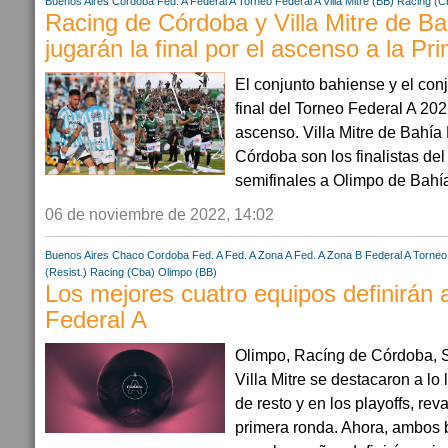
Buenos Aires
Cordoba
Fed. A
Federal A
Torneo Federal A
Villa Mitre (BB)
Racing (C
Racing de Córdoba y Villa Mitre de B
jugarán la final por el ascenso a la Pr
El conjunto bahiense y el con
final del Torneo Federal A 20
ascenso. Villa Mitre de Bahía
Córdoba son los finalistas del
semifinales a Olimpo de Bahía
06 de noviembre de 2022, 14:02
Buenos Aires
Chaco
Cordoba
Fed. A
Fed. A Zona A
Fed. A Zona B
Federal A
Torneo
(Resist.)
Racing (Cba)
Olimpo (BB)
Los mejores cuatro equipos definirán 
Federal A
Olimpo, Racíng de Córdoba, S
Villa Mitre se destacaron a lo
de resto y en los playoffs, rev
primera ronda. Ahora, ambos