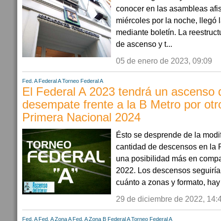
conocer en las asambleas afis
miércoles por la noche, llegó l
mediante boletín. La reestruct
de ascenso y t...
05 de enero de 2023, 09:09
Fed. A
Federal A
Torneo Federal A
El Federal A 2023 tendrá un ascenso d
desempate frente a la B Metro por otr
Primera Nacional 2024
Ésto se desprende de la modif
cantidad de descensos en la 
una posibilidad más en comp
2022. Los descensos seguiría
cuánto a zonas y formato, hay 
29 de diciembre de 2022, 14:
Fed. A
Fed. A Zona A
Fed. A Zona B
Federal A
Torneo Federal A