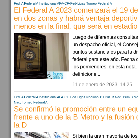
Fed. A
Federal A
Institucional AFA-CF-Fed-Ligas
Torneo Federal A
El Federal A 2023 comenzará el 19 de
en dos zonas y habrá ventaja deportiva
menos en la final, que será en estadio
Luego de diferentes consultas
un despacho oficial, el Consej
puntos sustanciales para la d
federal para este año. Fecha d
los pormenores, en esta nota.
definicione...
11 de enero de 2023, 14:25
Fed. A
Federal A
Institucional AFA-CF-Fed-Ligas
Nacional B
Prim. B Nac.
Prim.B Me
Nac.
Torneo Federal A
Se confirmó la promoción entre un equ
frente a uno de la B Metro y la fusión
la D
Si bien la gran mayoría de lo