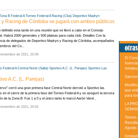
 Zona B
Federal A
Torneo Federal A
Racing (Cba)
Deportivo Madryn
yn y Racing de Córdoba se jugará con ambos públicos
definido esta tarde en una reunión que se llevó a cabo en el Consejo
l. Habrá 2000 generales y 500 plateas para cada club. Detalles Con la
ncia de delegados de Deportivo Madryn y Racing de Córdoba, acompañados
embros del Co...
 noviembre de 2021, 20:09
El Cons
licenci
o Federal A
Central Norte (Salta)
Sportivo A.C. (L. Parejas)
Sportivo Las
Amateu
Sancion
tivo A.C. (L. Parejas)
Modific
ervo” cerró una gran primera fase Central Norte derrotó a Sportivo las
que ent
s en el cierre de la primera fase del Torneo Federal A y se aseguró la tercera
para lo
ón de la Zona B. Fue 1 a 0 y el único tanto lo marcó Aarón Varel...
LA PRO
 noviembre de 2021, 20:02
SEMAN
Torneo 
Resulta
Agosto
Kimberle