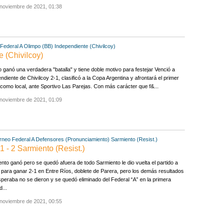
 noviembre de 2021, 01:38
Federal A
Olimpo (BB)
Independiente (Chivilcoy)
e (Chivilcoy)
 ganó una verdadera "batalla" y tiene doble motivo para festejar Venció a
ndiente de Chivilcoy 2-1, clasificó a la Copa Argentina y afrontará el primer
como local, ante Sportivo Las Parejas. Con más carácter que f&...
 noviembre de 2021, 01:09
rneo Federal A
Defensores (Pronunciamiento)
Sarmiento (Resist.)
 - 2 Sarmiento (Resist.)
nto ganó pero se quedó afuera de todo Sarmiento le dio vuelta el partido a
para ganar 2-1 en Entre Ríos, doblete de Parera, pero los demás resultados
peraba no se dieron y se quedó eliminado del Federal “A” en la primera
d...
 noviembre de 2021, 00:55