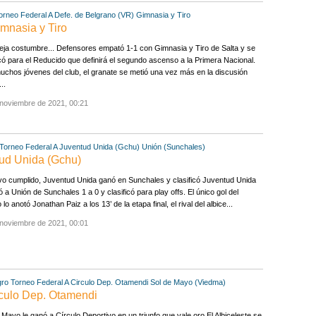
orneo Federal A
Defe. de Belgrano (VR)
Gimnasia y Tiro
imnasia y Tiro
eja costumbre... Defensores empató 1-1 con Gimnasia y Tiro de Salta y se
icó para el Reducido que definirá el segundo ascenso a la Primera Nacional.
chos jóvenes del club, el granate se metió una vez más en la discusión
..
 noviembre de 2021, 00:21
Torneo Federal A
Juventud Unida (Gchu)
Unión (Sunchales)
tud Unida (Gchu)
vo cumplido, Juventud Unida ganó en Sunchales y clasificó Juventud Unida
ó a Unión de Sunchales 1 a 0 y clasificó para play offs. El único gol del
 lo anotó Jonathan Paiz a los 13’ de la etapa final, el rival del albice...
 noviembre de 2021, 00:01
gro
Torneo Federal A
Circulo Dep. Otamendi
Sol de Mayo (Viedma)
rculo Dep. Otamendi
 Mayo le ganó a Círculo Deportivo en un triunfo que vale oro El Albiceleste se