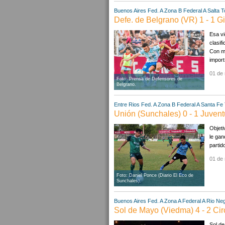
Buenos Aires
Fed. A Zona B
Federal A
Salta
T
Defe. de Belgrano (VR) 1 - 1 G
Esa vi
clasif
Con mu
import.
01 de
Foto: Prensa de Defensores de
Belgrano.
Entre Rios
Fed. A Zona B
Federal A
Santa Fe
Unión (Sunchales) 0 - 1 Juven
Objeti
le gan
partido
01 de
Foto: Daniel Ponce (Diario El Eco de
Sunchales).
Buenos Aires
Fed. A Zona A
Federal A
Rio Ne
Sol de Mayo (Viedma) 4 - 2 Ci
Sol de