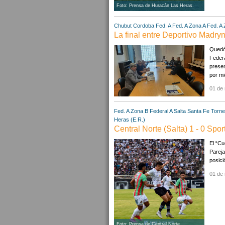
Foto: Prensa de Huracán Las Heras.
Chubut
Cordoba
Fed. A
Fed. A Zona A
Fed. A
La final entre Deportivo Madr
Quedó 
Federa
prese
por mi
01 de
Fed. A Zona B
Federal A
Salta
Santa Fe
Torne
Heras (E.R.)
Central Norte (Salta) 1 - 0 Spor
El “Cu
Pareja
posici
01 de
Foto: Prensa de Central Norte.