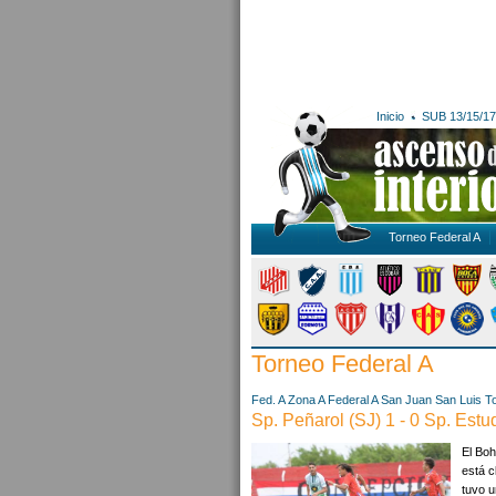
Inicio
SUB 13/15/17
Torneo Federal A
Torneo Federal A
Fed. A Zona A
Federal A
San Juan
San Luis
T
Sp. Peñarol (SJ) 1 - 0 Sp. Estu
El Boh
está c
tuvo u