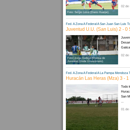
02 de
Foto: Sergio Leiva (Diario Huarpe).
Fed. A Zona A
Federal A
San Juan
San Luis
T
Juventud U.U. (San Luis) 2 - 
Juvent
Desamp
Gatica
02 de
Foto: Jorge Gallego (Prensa de
Juventud Unida Universitario).
Fed. A Zona A
Federal A
La Pampa
Mendoza
Huracán Las Heras (Mza) 3 - 
Todo l
Huracá
San Ma
...
01 de