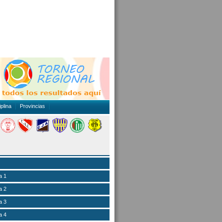
plina
Provincias
a 1
a 2
a 3
a 4