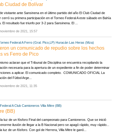
lub Ciudad de Bolívar
e visitante ante Sansinena en el último partido del año El Club Ciudad de
r cerró su primera participación en el Torneo Federal A este sábado en Bahía
. El resultado fue triunfo por 3-2 para Sansinena. El ...
 noviembre de 2021, 15:57
Torneo Federal A
Ferro (Gral. Pico,LP)
Huracán Las Heras (Mza)
ieron un comunicado de repudio sobre los hechos
s vs Ferro de Pico
mismo aclaran que el Tribunal de Disciplina se encuentra recopilando la
ación necesaria para la apertura de un expediente a fin de poder determinar
anciones a aplicar. El comunicado completo. COMUNICADO OFICIAL La
ción del Fútbol Arge...
noviembre de 2021, 11:35
Federal A
Club Camioneros
Villa Mitre (BB)
tre (BB)
a luz de un fósforo Final del campeonato para Camioneros. Que se inició
 enorme ilusión de llegar a la B Nacional pero se apagó rápido, muy rápido...
a luz de un fósforo. Con gol de Herrera, Villa Mitre le ganó...