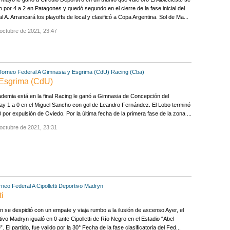
 por 4 a 2 en Patagones y quedó segundo en el cierre de la fase inicial del
l A. Arrancará los playoffs de local y clasificó a Copa Argentina. Sol de Ma...
octubre de 2021, 23:47
Torneo Federal A
Gimnasia y Esgrima (CdU)
Racing (Cba)
 Esgrima (CdU)
demia está en la final Racing le ganó a Gimnasia de Concepción del
y 1 a 0 en el Miguel Sancho con gol de Leandro Fernández. El Lobo terminó
 por expulsión de Oviedo. Por la última fecha de la primera fase de la zona ...
octubre de 2021, 23:31
rneo Federal A
Cipolletti
Deportivo Madryn
ti
 se despidió con un empate y viaja rumbo a la ilusión de ascenso Ayer, el
ivo Madryn igualó en 0 ante Cipolletti de Río Negro en el Estadio “Abel
”. El partido, fue valido por la 30° Fecha de la fase clasificatoria del Fed...