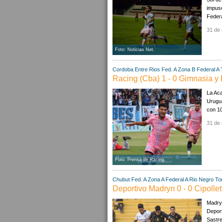
impuso
Federa
31 de 
Foto: Noticias Net.
Cordoba
Entre Rios
Fed. A Zona B
Federal A
Racing (Cba) 1 - 0 Gimnasia y
La Aca
Urugua
con 10
31 de 
Foto: Prensa de Racing.
Chubut
Fed. A Zona A
Federal A
Rio Negro
To
Deportivo Madryn 0 - 0 Cipollet
Madryn
Deport
Sastre