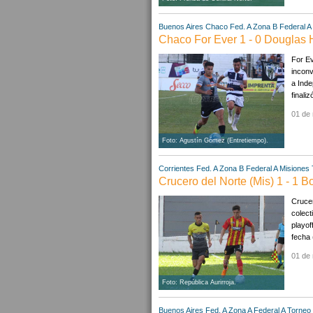
Buenos Aires
Chaco
Fed. A Zona B
Federal A
Chaco For Ever 1 - 0 Douglas 
For Ev
inconv
a Inde
finaliz
01 de
Foto: Agustín Gómez (Entretiempo).
Corrientes
Fed. A Zona B
Federal A
Misiones
Crucero del Norte (Mis) 1 - 1 
Crucer
colect
playof
fecha 
01 de
Foto: República Aurirroja.
Buenos Aires
Fed. A Zona A
Federal A
Torneo 