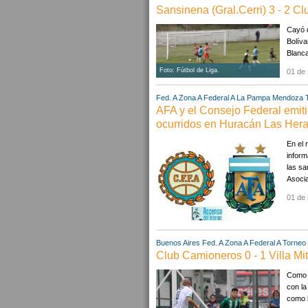
Sansinena (Gral.Cerri) 3 - 2 C
Cayó d
Bolíva
Blanca
Foto: Fútbol de Liga.
01 de
Fed. A Zona A
Federal A
La Pampa
Mendoza
AFA y el Consejo Federal emit
ocurridos en Huracán Las Hera
En el 
inform
las s
Asocia
01 de 
Buenos Aires
Fed. A Zona A
Federal A
Torneo 
Club Camioneros 0 - 1 Villa Mi
Como l
con la
como l