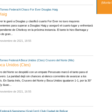
(Monte 
Torneo Federal A
Chaco For Ever
Douglas Haig
Haig
er le ganó a Douglas y clasificó cuarto For Ever no tuvo mayores
enientes para superar a Douglas Haig y aseguró el cuarto lugar y enfrentará
pendiente de Chivilcoy en la próxima instancia. El tanto lo hizo Barinaga y
ó de gran...
 noviembre de 2021, 18:55
Torneo Federal A
Boca Unidos (Ctes)
Crucero del Norte (Mis)
Boca Unidos (Ctes)
o del Norte se despidió con un empate Perussato marcó el tanto para el
ivero. La paridad dejó sin chances al elenco correntino de avanzar a los
fs. En Santa Inés, Crucero del Norte y Boca Unidos igualaron 1-1, por la 30°
(y &uac...
 noviembre de 2021, 16:55
Federal A
Sansinena (Gral.Cerri)
Club Ciudad de Bolívar