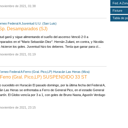
Fed. A Zon
 noviembre de 2021, 01:38
Fixture
Tabla de p
orneo Federal A
Juventud U.U. (San Luis)
0 Sp. Desamparados (SJ)
ud ganó y sigue alimentando el sueño del ascenso Venció 2-0 a
arados en el "Mario Sebastián Diez". Hernán Zuliani, en contra, y Nicolás
 hicieron los goles. Juventud hizo los deberes. Tenía que ganar para cl...
 noviembre de 2021, 01:19
Torneo Federal A
Ferro (Gral. Pico,LP)
Huracán Las Heras (Mza)
1 Ferro (Gral. Pico,LP) SUSPENDIDO 33 ST
o sucedido en Huracán El pasado domingo, por la última fecha del Federal A,
n Las Heras se enfrentaba a Ferro de General Pico, en el estadio General
rtín. El Globo vencía por 3 a 1, con goles de Bruno Nasta, Agustín Verdugo
 noviembre de 2021, 23:15