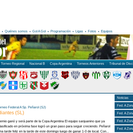
Quiénes somos
Gol A Gol
Programación
Ligas
Fotos
Equipos
Torneo Regional
Nacional B
Copa Argentina
Torneos Anteriores
Tribunal de Disci
Noticias
Fed. A Zon
orneo Federal A
Sp. Peñarol (SJ)
diantes (SL)
Fed. A Zon
Fed. A Zon
emio ganó y será parte de la Copa Argentina El equipo sanjuanino que ya
lasificado en próxima fase logró un gran paso para seguir creciendo. Peñarol
Fed. A Zon
na tarde feliz en la tarde de este domingo luego de ganar 1-0 de local. Con...