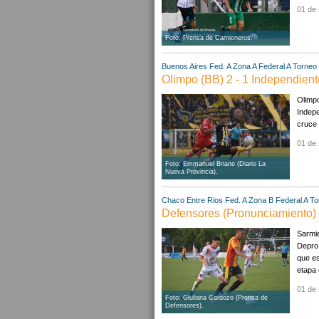
01 de
Foto: Prensa de Camioneros.
Buenos Aires
Fed. A Zona A
Federal A
Torneo 
Olimpo (BB) 2 - 1 Independient
Olimpo
Indepe
cruce 
01 de
Foto: Emmanuel Briane (Diario La
Nueva Provincia).
Chaco
Entre Rios
Fed. A Zona B
Federal A
To
Defensores (Pronunciamiento) 1
Sarmie
Depro 
que es
etapa 
01 de
Foto: Giuliana Cardozo (Prensa de
Defensores).