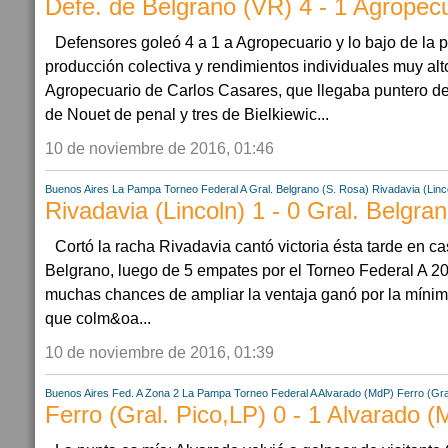
Defe. de Belgrano (VR) 4 - 1 Agropec
Defensores goleó 4 a 1 a Agropecuario y lo bajo de la
producción colectiva y rendimientos individuales muy al
Agropecuario de Carlos Casares, que llegaba puntero de 
de Nouet de penal y tres de Bielkiewic...
10 de noviembre de 2016, 01:46
Buenos Aires
La Pampa
Torneo Federal A
Gral. Belgrano (S. Rosa)
Rivadavia (Linc
Rivadavia (Lincoln) 1 - 0 Gral. Belgra
Cortó la racha Rivadavia cantó victoria ésta tarde en c
Belgrano, luego de 5 empates por el Torneo Federal A 20
muchas chances de ampliar la ventaja ganó por la mínima
que colm&oa...
10 de noviembre de 2016, 01:39
Buenos Aires
Fed. A Zona 2
La Pampa
Torneo Federal A
Alvarado (MdP)
Ferro (Gra
Ferro (Gral. Pico,LP) 0 - 1 Alvarado 