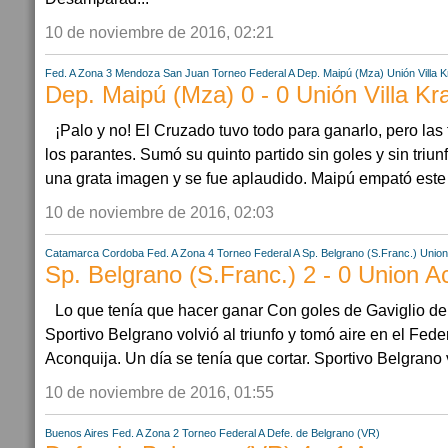
10 de noviembre de 2016, 02:21
Fed. A Zona 3
Mendoza
San Juan
Torneo Federal A
Dep. Maipú (Mza)
Unión Villa 
Dep. Maipú (Mza) 0 - 0 Unión Villa Kr
¡Palo y no! El Cruzado tuvo todo para ganarlo, pero las
los parantes. Sumó su quinto partido sin goles y sin triun
una grata imagen y se fue aplaudido. Maipú empató este mi
10 de noviembre de 2016, 02:03
Catamarca
Cordoba
Fed. A Zona 4
Torneo Federal A
Sp. Belgrano (S.Franc.)
Union
Sp. Belgrano (S.Franc.) 2 - 0 Union A
Lo que tenía que hacer ganar Con goles de Gaviglio de
Sportivo Belgrano volvió al triunfo y tomó aire en el Fede
Aconquija. Un día se tenía que cortar. Sportivo Belgrano v
10 de noviembre de 2016, 01:55
Buenos Aires
Fed. A Zona 2
Torneo Federal A
Defe. de Belgrano (VR)