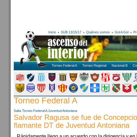
Inicio
SUB 13/15/17
Quiénes somos
Gol A Gol
Pr
Torneo Federal A
Torneo Regional
Nacional B
Co
Torneo Federal A
Salta
Torneo Federal A
Juventud Antoniana
Salvador Ragusa se fue de Concepcio
flamante DT de Juventud Antoniana
Rápidamente llego a un acuerdo con la dirigencia y en 