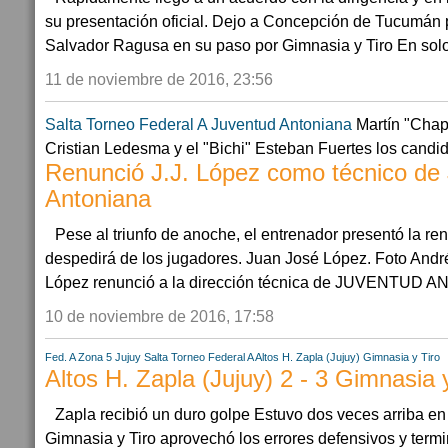
su presentación oficial. Dejo a Concepción de Tucumán 
Salvador Ragusa en su paso por Gimnasia y Tiro En solo 
11 de noviembre de 2016, 23:56
Salta
Torneo Federal A
Juventud Antoniana
Martín "Chapu
Cristian Ledesma y el "Bichi" Esteban Fuertes los candi
Renunció J.J. López como técnico de
Antoniana
Pese al triunfo de anoche, el entrenador presentó la r
despedirá de los jugadores. Juan José López. Foto Andr
López renunció a la dirección técnica de JUVENTUD A
10 de noviembre de 2016, 17:58
Fed. A Zona 5
Jujuy
Salta
Torneo Federal A
Altos H. Zapla (Jujuy)
Gimnasia y Tiro
Altos H. Zapla (Jujuy) 2 - 3 Gimnasia 
Zapla recibió un duro golpe Estuvo dos veces arriba en
Gimnasia y Tiro aprovechó los errores defensivos y termi