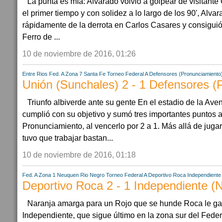
La punta es mía: Alvarado volvió a golpear de visitant
el primer tiempo y con solidez a lo largo de los 90', Alva
rápidamente de la derrota en Carlos Casares y consiguió
Ferro de ...
10 de noviembre de 2016, 01:26
Entre Rios
Fed. A Zona 7
Santa Fe
Torneo Federal A
Defensores (Pronunciamiento
Unión (Sunchales) 2 - 1 Defensores (
Triunfo albiverde ante su gente En el estadio de la Ave
cumplió con su objetivo y sumó tres importantes puntos 
Pronunciamiento, al vencerlo por 2 a 1. Más allá de jugar 
tuvo que trabajar bastan...
10 de noviembre de 2016, 01:18
Fed. A Zona 1
Neuquen
Rio Negro
Torneo Federal A
Deportivo Roca
Independiente
Deportivo Roca 2 - 1 Independiente (
Naranja amarga para un Rojo que se hunde Roca le gan
Independiente, que sigue último en la zona sur del Feder