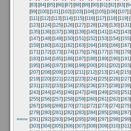
[
83
] [
84
] [
85
] [
86
] [
87
] [
88
] [
89
] [
90
] [
91
] [
92
] [
93
] [
9
[
99
] [
100
] [
101
] [
102
] [
103
] [
104
] [
105
] [
106
] [
107
] [
[
111
] [
112
] [
113
] [
114
] [
115
] [
116
] [
117
] [
118
] [
119
] [
[
123
] [
124
] [
125
] [
126
] [
127
] [
128
] [
129
] [
130
] [
131
]
[
135
] [
136
] [
137
] [
138
] [
139
] [
140
] [
141
] [
142
] [
143
]
[
147
] [
148
] [
149
] [
150
] [
151
] [
152
] [
153
] [
154
] [
155
]
[
159
] [
160
] [
161
] [
162
] [
163
] [
164
] [
165
] [
166
] [
167
]
[
171
] [
172
] [
173
] [
174
] [
175
] [
176
] [
177
] [
178
] [
179
]
[
183
] [
184
] [
185
] [
186
] [
187
] [
188
] [
189
] [
190
] [
191
]
[
195
] [
196
] [
197
] [
198
] [
199
] [
200
] [
201
] [
202
] [
203
]
[
207
] [
208
] [
209
] [
210
] [
211
] [
212
] [
213
] [
214
] [
215
]
[
219
] [
220
] [
221
] [
222
] [
223
] [
224
] [
225
] [
226
] [
227
]
[
231
] [
232
] [
233
] [
234
] [
235
] [
236
] [
237
] [
238
] [
239
]
[
243
] [
244
] [
245
] [
246
] [
247
] [
248
] [
249
] [
250
] [
251
]
[
255
] [
256
] [
257
] [
258
] [
259
] [
260
] [
261
] [
262
] [
263
]
[
267
] [
268
] [
269
] [
270
] [
271
] [
272
] [
273
] [
274
] [
275
]
[
279
] [
280
] [
281
] [
282
] [
283
] [
284
] [
285
] [
286
] [
287
]
[
291
] [
292
] [
293
] [
294
] [
295
] [
296
] [
297
] [
298
] [
299
]
Anterior
[
303
] [
304
] [
305
] [
306
] [
307
] [
308
] [
309
] [
310
] [
311
]