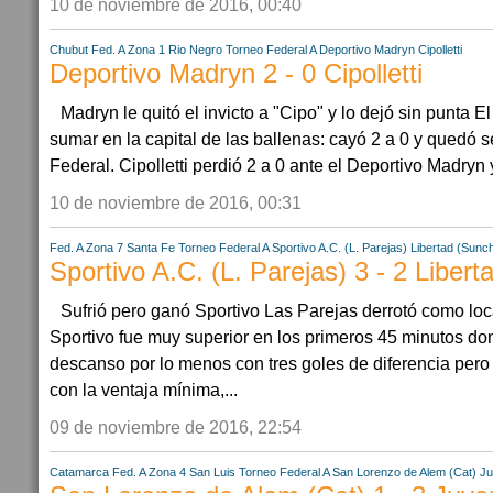
10 de noviembre de 2016, 00:40
Chubut
Fed. A Zona 1
Rio Negro
Torneo Federal A
Deportivo Madryn
Cipolletti
Deportivo Madryn 2 - 0 Cipolletti
Madryn le quitó el invicto a "Cipo" y lo dejó sin punta 
sumar en la capital de las ballenas: cayó 2 a 0 y quedó 
Federal. Cipolletti perdió 2 a 0 ante el Deportivo Madryn
10 de noviembre de 2016, 00:31
Fed. A Zona 7
Santa Fe
Torneo Federal A
Sportivo A.C. (L. Parejas)
Libertad (Sunc
Sportivo A.C. (L. Parejas) 3 - 2 Liber
Sufrió pero ganó Sportivo Las Parejas derrotó como loca
Sportivo fue muy superior en los primeros 45 minutos don
descanso por lo menos con tres goles de diferencia pero
con la ventaja mínima,...
09 de noviembre de 2016, 22:54
Catamarca
Fed. A Zona 4
San Luis
Torneo Federal A
San Lorenzo de Alem (Cat)
Ju