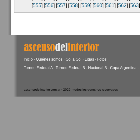
[
555
] [
556
] [
557
] [
558
] [
559
] [
560
] [
561
] [
562
] [
563
]
Inicio
·
Quiénes somos
·
Gol a Gol
·
Ligas
·
Fotos
Torneo Federal A
·
Torneo Federal B
·
Nacional B
·
Copa Argentina
·
ascensodelinterior.com.ar · 2026 · todos los derechos reservados