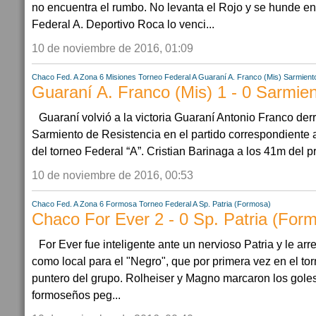
no encuentra el rumbo. No levanta el Rojo y se hunde en 
Federal A. Deportivo Roca lo venci...
10 de noviembre de 2016, 01:09
Chaco
Fed. A Zona 6
Misiones
Torneo Federal A
Guaraní A. Franco (Mis)
Sarmiento
Guaraní A. Franco (Mis) 1 - 0 Sarmien
Guaraní volvió a la victoria Guaraní Antonio Franco der
Sarmiento de Resistencia en el partido correspondiente a
del torneo Federal “A”. Cristian Barinaga a los 41m del pri
10 de noviembre de 2016, 00:53
Chaco
Fed. A Zona 6
Formosa
Torneo Federal A
Sp. Patria (Formosa)
Chaco For Ever 2 - 0 Sp. Patria (For
For Ever fue inteligente ante un nervioso Patria y le arr
como local para el "Negro", que por primera vez en el t
puntero del grupo. Rolheiser y Magno marcaron los gole
formoseños peg...