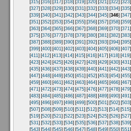
[
315
] [
316
] [
317
] [
318
] [
319
] [
320
] [
321
] [
322
] [
323
]
[
327
] [
328
] [
329
] [
330
] [
331
] [
332
] [
333
] [
334
] [
335
]
[
339
] [
340
] [
341
] [
342
] [
343
] [
344
] [
345
] [
346
] [
347
]
[
351
] [
352
] [
353
] [
354
] [
355
] [
356
] [
357
] [
358
] [
359
]
[
363
] [
364
] [
365
] [
366
] [
367
] [
368
] [
369
] [
370
] [
371
]
[
375
] [
376
] [
377
] [
378
] [
379
] [
380
] [
381
] [
382
] [
383
]
[
387
] [
388
] [
389
] [
390
] [
391
] [
392
] [
393
] [
394
] [
395
]
[
399
] [
400
] [
401
] [
402
] [
403
] [
404
] [
405
] [
406
] [
407
]
[
411
] [
412
] [
413
] [
414
] [
415
] [
416
] [
417
] [
418
] [
419
]
[
423
] [
424
] [
425
] [
426
] [
427
] [
428
] [
429
] [
430
] [
431
]
[
435
] [
436
] [
437
] [
438
] [
439
] [
440
] [
441
] [
442
] [
443
]
[
447
] [
448
] [
449
] [
450
] [
451
] [
452
] [
453
] [
454
] [
455
]
[
459
] [
460
] [
461
] [
462
] [
463
] [
464
] [
465
] [
466
] [
467
]
[
471
] [
472
] [
473
] [
474
] [
475
] [
476
] [
477
] [
478
] [
479
]
[
483
] [
484
] [
485
] [
486
] [
487
] [
488
] [
489
] [
490
] [
491
]
[
495
] [
496
] [
497
] [
498
] [
499
] [
500
] [
501
] [
502
] [
503
]
[
507
] [
508
] [
509
] [
510
] [
511
] [
512
] [
513
] [
514
] [
515
]
[
519
] [
520
] [
521
] [
522
] [
523
] [
524
] [
525
] [
526
] [
527
]
[
531
] [
532
] [
533
] [
534
] [
535
] [
536
] [
537
] [
538
] [
539
]
[
543
] [
544
] [
545
] [
546
] [
547
] [
548
] [
549
] [
550
] [
551
]