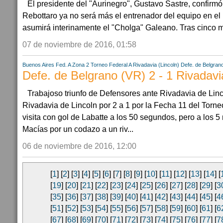
El presidente del "Aurinegro", Gustavo Sastre, confirmó
Rebottaro ya no será más el entrenador del equipo en el 
asumirá interinamente el "Cholga" Galeano. Tras cinco me
07 de noviembre de 2016, 01:58
Buenos Aires
Fed. A Zona 2
Torneo Federal A
Rivadavia (Lincoln)
Defe. de Belgran
Defe. de Belgrano (VR) 2 - 1 Rivadavia
Trabajoso triunfo de Defensores ante Rivadavia de Lin
Rivadavia de Lincoln por 2 a 1 por la Fecha 11 del Torn
visita con gol de Labatte a los 50 segundos, pero a los 
Macías por un codazo a un riv...
06 de noviembre de 2016, 12:00
[
1
] [
2
] [
3
] [
4
] [
5
] [
6
] [
7
] [
8
] [
9
] [
10
] [
11
] [
12
] [
13
] [
14
] [
[
19
] [
20
] [
21
] [
22
] [
23
] [
24
] [
25
] [
26
] [
27
] [
28
] [
29
] [
3
[
35
] [
36
] [
37
] [
38
] [
39
] [
40
] [
41
] [
42
] [
43
] [
44
] [
45
] [
4
[
51
] [
52
] [
53
] [
54
] [
55
] [
56
] [
57
] [
58
] [
59
] [
60
] [
61
] [
6
[
67
] [
68
] [
69
] [
70
] [
71
] [
72
] [
73
] [
74
] [
75
] [
76
] [
77
] [
7