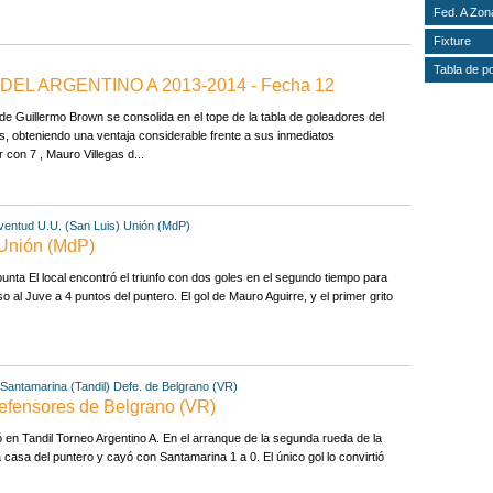
Fed. A Zon
Fixture
Tabla de p
EL ARGENTINO A 2013-2014 - Fecha 12
 Guillermo Brown se consolida en el tope de la tabla de goleadores del
, obteniendo una ventaja considerable frente a sus inmediatos
con 7 , Mauro Villegas d...
ventud U.U. (San Luis)
Unión (MdP)
 Unión (MdP)
unta El local encontró el triunfo con dos goles en el segundo tiempo para
uso al Juve a 4 puntos del puntero. El gol de Mauro Aguirre, y el primer grito
 Santamarina (Tandil)
Defe. de Belgrano (VR)
Defensores de Belgrano (VR)
 en Tandil Torneo Argentino A. En el arranque de la segunda rueda de la
a casa del puntero y cayó con Santamarina 1 a 0. El único gol lo convirtió