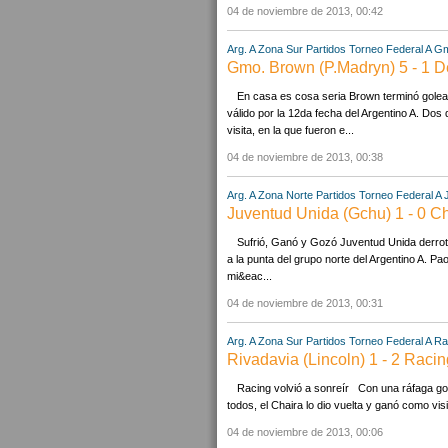
04 de noviembre de 2013, 00:42
Arg. A Zona Sur Partidos
Torneo Federal A
Gm
Gmo. Brown (P.Madryn) 5 - 1 D
En casa es cosa seria Brown terminó golea
válido por la 12da fecha del Argentino A. Dos 
visita, en la que fueron e...
04 de noviembre de 2013, 00:38
Arg. A Zona Norte Partidos
Torneo Federal A
Juventud Unida (Gchu) 1 - 0 C
Sufrió, Ganó y Gozó Juventud Unida derrotó
a la punta del grupo norte del Argentino A. Paol
mi&eac...
04 de noviembre de 2013, 00:31
Arg. A Zona Sur Partidos
Torneo Federal A
Ra
Rivadavia (Lincoln) 1 - 2 Racin
Racing volvió a sonreír Con una ráfaga go
todos, el Chaira lo dio vuelta y ganó como visi
04 de noviembre de 2013, 00:06