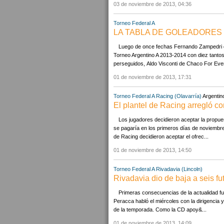
03 de noviembre de 2013, 04:36
Torneo Federal A
LA TABLA DE GOLEADORES D
Luego de once fechas Fernando Zampedri de
Torneo Argentino A 2013-2014 con diez tantos
perseguidos, Aldo Visconti de Chaco For Ever
01 de noviembre de 2013, 17:31
Torneo Federal A
Racing (Olavarría)
Argentin
El plantel de Racing arregló co
Los jugadores decidieron aceptar la propues
se pagaría en los primeros días de noviembre,
de Racing decidieron aceptar el ofrec...
01 de noviembre de 2013, 14:50
Torneo Federal A
Rivadavia (Lincoln)
Rivadavia dio de baja a seis fu
Primeras consecuencias de la actualidad fu
Peracca habló el miércoles con la dirigencia y
de la temporada. Como la CD apoy&...
01 de noviembre de 2013, 14:09