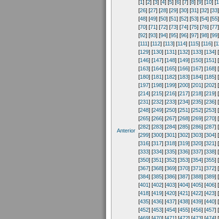
[
1
] [
2
] [
3
] [
4
] [
5
] [
6
] [
7
] [
8
] [
9
] [
10
] [
1
[
26
] [
27
] [
28
] [
29
] [
30
] [
31
] [
32
] [
33
]
[
48
] [
49
] [
50
] [
51
] [
52
] [
53
] [
54
] [
55
]
[
70
] [
71
] [
72
] [
73
] [
74
] [
75
] [
76
] [
77
]
[
92
] [
93
] [
94
] [
95
] [
96
] [
97
] [
98
] [
99
]
[
111
] [
112
] [
113
] [
114
] [
115
] [
116
] [
1
[
129
] [
130
] [
131
] [
132
] [
133
] [
134
] [
[
146
] [
147
] [
148
] [
149
] [
150
] [
151
] [
[
163
] [
164
] [
165
] [
166
] [
167
] [
168
] [
[
180
] [
181
] [
182
] [
183
] [
184
] [
185
] [
[
197
] [
198
] [
199
] [
200
] [
201
] [
202
] [
[
214
] [
215
] [
216
] [
217
] [
218
] [
219
] [
[
231
] [
232
] [
233
] [
234
] [
235
] [
236
] [
[
248
] [
249
] [
250
] [
251
] [
252
] [
253
] [
[
265
] [
266
] [
267
] [
268
] [
269
] [
270
] [
[
282
] [
283
] [
284
] [
285
] [
286
] [
287
] [
Anterior
[
299
] [
300
] [
301
] [
302
] [
303
] [
304
] [
[
316
] [
317
] [
318
] [
319
] [
320
] [
321
] [
[
333
] [
334
] [
335
] [
336
] [
337
] [
338
] [
[
350
] [
351
] [
352
] [
353
] [
354
] [
355
] [
[
367
] [
368
] [
369
] [
370
] [
371
] [
372
] [
[
384
] [
385
] [
386
] [
387
] [
388
] [
389
] [
[
401
] [
402
] [
403
] [
404
] [
405
] [
406
] [
[
418
] [
419
] [
420
] [
421
] [
422
] [
423
] [
[
435
] [
436
] [
437
] [
438
] [
439
] [
440
] [
[
452
] [
453
] [
454
] [
455
] [
456
] [
457
] [
[
469
] [
470
] [
471
] [
472
] [
473
] [
474
] [