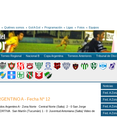
Quiénes somos
Gol A Gol
Programación
Ligas
Fotos
Equipos
Torneo Regional
Nacional B
Copa Argentina
Torneos Anteriores
Tribunal de Disci
Noticias
Fed. A Zon
ENTINO A - Fecha Nº 12
Fed. A Zon
Fed. A Zon
rgentino A - Zona Norte Central Norte (Salta) 2 - 0 San Jorge
RTIVA San Martín (Tucumán) 1 - 0 Juventud Antoniana (Salta) Video de
Fed. A Zon