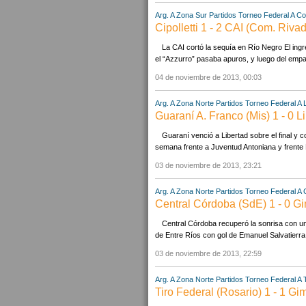
Arg. A Zona Sur Partidos
Torneo Federal A
Com
Cipolletti 1 - 2 CAI (Com. Riva
La CAI cortó la sequía en Río Negro El ing
el “Azzurro” pasaba apuros, y luego del empat
04 de noviembre de 2013, 00:03
Arg. A Zona Norte Partidos
Torneo Federal A
Guaraní A. Franco (Mis) 1 - 0 L
Guaraní venció a Libertad sobre el final y c
semana frente a Juventud Antoniana y frente Li
03 de noviembre de 2013, 23:21
Arg. A Zona Norte Partidos
Torneo Federal A
Central Córdoba (SdE) 1 - 0 G
Central Córdoba recuperó la sonrisa con un
de Entre Ríos con gol de Emanuel Salvatierra
03 de noviembre de 2013, 22:59
Arg. A Zona Norte Partidos
Torneo Federal A
Tiro Federal (Rosario) 1 - 1 Gim