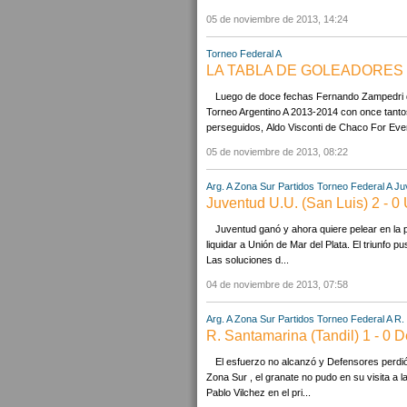
05 de noviembre de 2013, 14:24
Torneo Federal A
LA TABLA DE GOLEADORES D
Luego de doce fechas Fernando Zampedri de
Torneo Argentino A 2013-2014 con once tantos
perseguidos, Aldo Visconti de Chaco For Ever 
05 de noviembre de 2013, 08:22
Arg. A Zona Sur Partidos
Torneo Federal A
Ju
Juventud U.U. (San Luis) 2 - 0
Juventud ganó y ahora quiere pelear en la p
liquidar a Unión de Mar del Plata. El triunfo p
Las soluciones d...
04 de noviembre de 2013, 07:58
Arg. A Zona Sur Partidos
Torneo Federal A
R.
R. Santamarina (Tandil) 1 - 0 
El esfuerzo no alcanzó y Defensores perdió
Zona Sur , el granate no pudo en su visita a l
Pablo Vilchez en el pri...