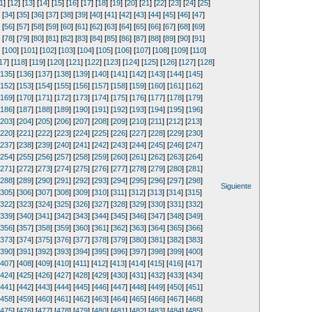
1
] [
12
] [
13
] [
14
] [
15
] [
16
] [
17
] [
18
] [
19
] [
20
] [
21
] [
22
] [
23
] [
24
] [
25
]
 [
34
] [
35
] [
36
] [
37
] [
38
] [
39
] [
40
] [
41
] [
42
] [
43
] [
44
] [
45
] [
46
] [
47
]
 [
56
] [
57
] [
58
] [
59
] [
60
] [
61
] [
62
] [
63
] [
64
] [
65
] [
66
] [
67
] [
68
] [
69
]
 [
78
] [
79
] [
80
] [
81
] [
82
] [
83
] [
84
] [
85
] [
86
] [
87
] [
88
] [
89
] [
90
] [
91
]
 [
100
] [
101
] [
102
] [
103
] [
104
] [
105
] [
106
] [
107
] [
108
] [
109
] [
110
]
17
] [
118
] [
119
] [
120
] [
121
] [
122
] [
123
] [
124
] [
125
] [
126
] [
127
] [
128
]
135
] [
136
] [
137
] [
138
] [
139
] [
140
] [
141
] [
142
] [
143
] [
144
] [
145
]
152
] [
153
] [
154
] [
155
] [
156
] [
157
] [
158
] [
159
] [
160
] [
161
] [
162
]
169
] [
170
] [
171
] [
172
] [
173
] [
174
] [
175
] [
176
] [
177
] [
178
] [
179
]
186
] [
187
] [
188
] [
189
] [
190
] [
191
] [
192
] [
193
] [
194
] [
195
] [
196
]
203
] [
204
] [
205
] [
206
] [
207
] [
208
] [
209
] [
210
] [
211
] [
212
] [
213
]
220
] [
221
] [
222
] [
223
] [
224
] [
225
] [
226
] [
227
] [
228
] [
229
] [
230
]
237
] [
238
] [
239
] [
240
] [
241
] [
242
] [
243
] [
244
] [
245
] [
246
] [
247
]
254
] [
255
] [
256
] [
257
] [
258
] [
259
] [
260
] [
261
] [
262
] [
263
] [
264
]
271
] [
272
] [
273
] [
274
] [
275
] [
276
] [
277
] [
278
] [
279
] [
280
] [
281
]
288
] [
289
] [
290
] [
291
] [
292
] [
293
] [
294
] [
295
] [
296
] [
297
] [
298
]
Siguiente
305
] [
306
] [
307
] [
308
] [
309
] [
310
] [
311
] [
312
] [
313
] [
314
] [
315
]
322
] [
323
] [
324
] [
325
] [
326
] [
327
] [
328
] [
329
] [
330
] [
331
] [
332
]
339
] [
340
] [
341
] [
342
] [
343
] [
344
] [
345
] [
346
] [
347
] [
348
] [
349
]
356
] [
357
] [
358
] [
359
] [
360
] [
361
] [
362
] [
363
] [
364
] [
365
] [
366
]
373
] [
374
] [
375
] [
376
] [
377
] [
378
] [
379
] [
380
] [
381
] [
382
] [
383
]
390
] [
391
] [
392
] [
393
] [
394
] [
395
] [
396
] [
397
] [
398
] [
399
] [
400
]
407
] [
408
] [
409
] [
410
] [
411
] [
412
] [
413
] [
414
] [
415
] [
416
] [
417
]
424
] [
425
] [
426
] [
427
] [
428
] [
429
] [
430
] [
431
] [
432
] [
433
] [
434
]
441
] [
442
] [
443
] [
444
] [
445
] [
446
] [
447
] [
448
] [
449
] [
450
] [
451
]
458
] [
459
] [
460
] [
461
] [
462
] [
463
] [
464
] [
465
] [
466
] [
467
] [
468
]
475
] [
476
] [
477
] [
478
] [
479
] [
480
] [
481
] [
482
] [
483
] [
484
] [
485
]