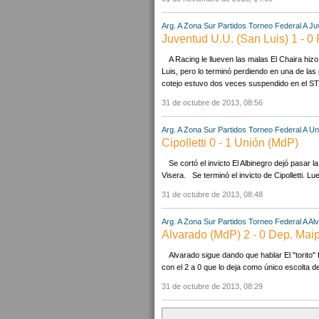
Arg. A Zona Sur Partidos
Torneo Federal A
Ju
Juventud U.U. (San Luis) 1 - 0 
A Racing le llueven las malas El Chaira hiz
Luis, pero lo terminó perdiendo en una de las 
cotejo estuvo dos veces suspendido en el ST.
31 de octubre de 2013, 08:56
Arg. A Zona Sur Partidos
Torneo Federal A
Un
Cipolletti 0 - 1 Unión (MdP)
Se cortó el invicto El Albinegro dejó pasar l
Visera. Se terminó el invicto de Cipolletti. Lu
31 de octubre de 2013, 08:48
Arg. A Zona Sur Partidos
Torneo Federal A
Al
Alvarado (MdP) 2 - 0 Dep. Mai
Alvarado sigue dando que hablar El "torito"
con el 2 a 0 que lo deja como único escolta d
31 de octubre de 2013, 08:29