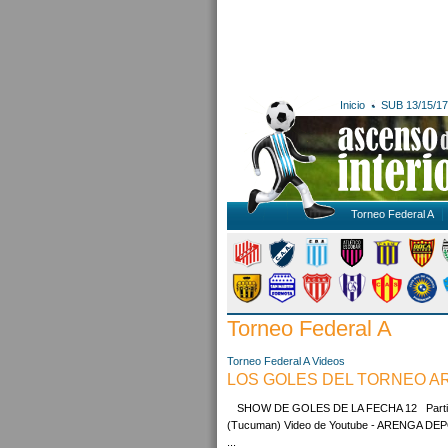
Inicio
SUB 13/15/17
Torneo Federal A
Torneo Federal A
Torneo Federal A
Videos
LOS GOLES DEL TORNEO ARG
SHOW DE GOLES DE LA FECHA 12 Partidos A
(Tucuman) Video de Youtube - ARENGA DEPO
...