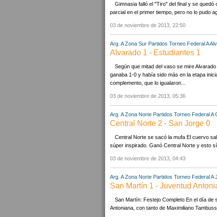
Gimnasia falló el "Tiro" del final y se qued
parcial en el primer tiempo, pero no lo pudo a
03 de noviembre de 2013, 22:50
Arg. A Zona Sur Partidos
Torneo Federal A
Al
Alvarado 1 - Estudiantes 1
Según que mitad del vaso se mire Alvarado 
ganaba 1-0 y había sido más en la etapa inici
complemento, que lo igualaron...
03 de noviembre de 2013, 05:36
Arg. A Zona Norte Partidos
Torneo Federal A
Central Norte 2 - San Jorge 0
Central Norte se sacó la mufa El cuervo sali
súper inspirado. Ganó Central Norte y esto sí 
03 de noviembre de 2013, 04:43
Arg. A Zona Norte Partidos
Torneo Federal A
San Martín 1 - Juventud Antoni
San Martín: Festejo Completo En el día de
Antoniana, con tanto de Maximiliano Tambussi.