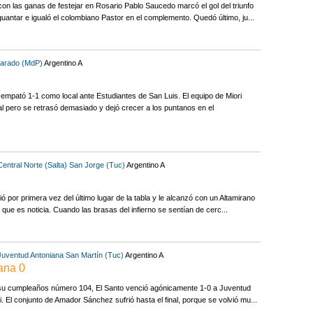
ó con las ganas de festejar en Rosario Pablo Saucedo marcó el gol del triunfo
guantar e igualó el colombiano Pastor en el complemento. Quedó último, ju...
varado (MdP)
Argentino A
empató 1-1 como local ante Estudiantes de San Luis. El equipo de Miori
al pero se retrasó demasiado y dejó crecer a los puntanos en el
Central Norte (Salta)
San Jorge (Tuc)
Argentino A
ó por primera vez del último lugar de la tabla y le alcanzó con un Altamirano
que es noticia. Cuando las brasas del infierno se sentían de cerc...
Juventud Antoniana
San Martín (Tuc)
Argentino A
ana 0
 su cumpleaños número 104, El Santo venció agónicamente 1-0 a Juventud
 El conjunto de Amador Sánchez sufrió hasta el final, porque se volvió mu...