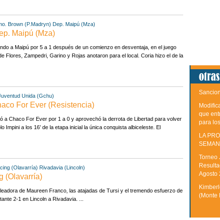
o. Brown (P.Madryn)
Dep. Maipú (Mza)
ep. Maipú (Mza)
ndo a Maipú por 5 a 1 después de un comienzo en desventaja, en el juego
de Flores, Zampedri, Garino y Rojas anotaron para el local. Coria hizo el de la
Sancion
Juventud Unida (Gchu)
haco For Ever (Resistencia)
Modific
que ent
 a Chaco For Ever por 1 a 0 y aprovechó la derrota de Libertad para volver
para lo
o Impini a los 16’ de la etapa inicial la única conquista albiceleste. El
LA PRO
SEMAN
Torneo 
Resulta
cing (Olavarría)
Rivadavia (Lincoln)
Agosto
g (Olavarría)
Kimberle
leadora de Maureen Franco, las atajadas de Tursi y el tremendo esfuerzo de
(Monte 
tante 2-1 en Lincoln a Rivadavia. ...