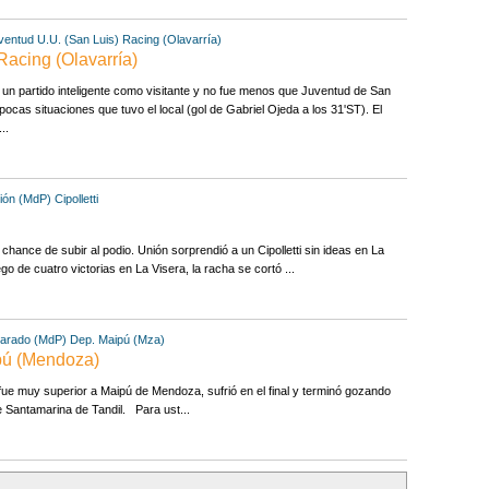
ventud U.U. (San Luis)
Racing (Olavarría)
Racing (Olavarría)
o un partido inteligente como visitante y no fue menos que Juventud de San
pocas situaciones que tuvo el local (gol de Gabriel Ojeda a los 31'ST). El
..
ión (MdP)
Cipolletti
a chance de subir al podio. Unión sorprendió a un Cipolletti sin ideas en La
ego de cuatro victorias en La Visera, la racha se cortó ...
varado (MdP)
Dep. Maipú (Mza)
pú (Mendoza)
 fue muy superior a Maipú de Mendoza, sufrió en el final y terminó gozando
e Santamarina de Tandil. Para ust...