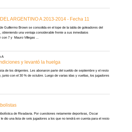
EL ARGENTINO A 2013-2014 - Fecha 11
 Guillermo Brown se consolida en el tope de la tabla de goleadores del
, obteniendo una ventaja considerable frente a sus inmediatos
 con 7 y Mauro Villegas ...
o A
ndiciones y levantó la huelga
ta de los dirigentes. Les abonaron parte del sueldo de septiembre y el resto
 junto con el 30 % de octubre. Luego de varias idas y vueltas, los jugadores
tbolistas
tbolística de Rivadavia. Por cuestiones netamente deportivas, Oscar
 le dio una lista de seis jugadores a los que no tendrá en cuenta para el resto