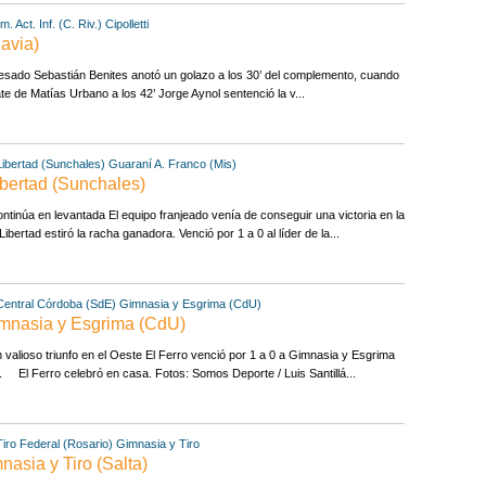
. Act. Inf. (C. Riv.)
Cipolletti
davia)
resado Sebastián Benites anotó un golazo a los 30’ del complemento, cuando
e de Matías Urbano a los 42’ Jorge Aynol sentenció la v...
Libertad (Sunchales)
Guaraní A. Franco (Mis)
ibertad (Sunchales)
ontinúa en levantada El equipo franjeado venía de conseguir una victoria en la
bertad estiró la racha ganadora. Venció por 1 a 0 al líder de la...
Central Córdoba (SdE)
Gimnasia y Esgrima (CdU)
imnasia y Esgrima (CdU)
 valioso triunfo en el Oeste El Ferro venció por 1 a 0 a Gimnasia y Esgrima
. El Ferro celebró en casa. Fotos: Somos Deporte / Luis Santillá...
Tiro Federal (Rosario)
Gimnasia y Tiro
nasia y Tiro (Salta)