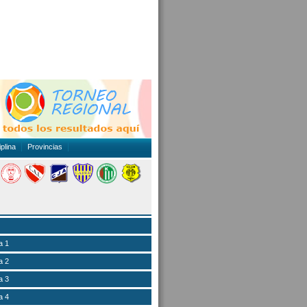
plina
Provincias
a 1
a 2
a 3
a 4