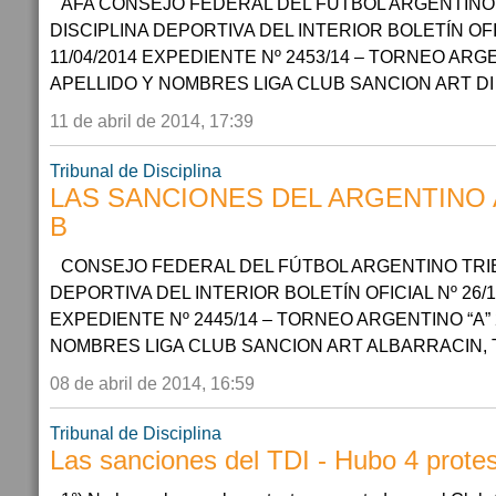
AFA CONSEJO FEDERAL DEL FÚTBOL ARGENTINO
DISCIPLINA DEPORTIVA DEL INTERIOR BOLETÍN OFIC
11/04/2014 EXPEDIENTE Nº 2453/14 – TORNEO ARGE
APELLIDO Y NOMBRES LIGA CLUB SANCION ART DI
11 de abril de 2014, 17:39
Tribunal de Disciplina
LAS SANCIONES DEL ARGENTINO 
B
CONSEJO FEDERAL DEL FÚTBOL ARGENTINO TRIB
DEPORTIVA DEL INTERIOR BOLETÍN OFICIAL Nº 26/14
EXPEDIENTE Nº 2445/14 – TORNEO ARGENTINO “A” 
NOMBRES LIGA CLUB SANCION ART ALBARRACIN, TO
08 de abril de 2014, 16:59
Tribunal de Disciplina
Las sanciones del TDI - Hubo 4 protes